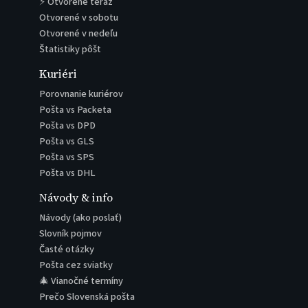
⚡ Otvorené teraz
Otvorené v sobotu
Otvorené v nedeľu
Štatistiky pôšt
Kuriéri
Porovnanie kuriérov
Pošta vs Packeta
Pošta vs DPD
Pošta vs GLS
Pošta vs SPS
Pošta vs DHL
Návody & info
Návody (ako poslať)
Slovník pojmov
Časté otázky
Pošta cez sviatky
🎄 Vianočné termíny
Prečo Slovenská pošta