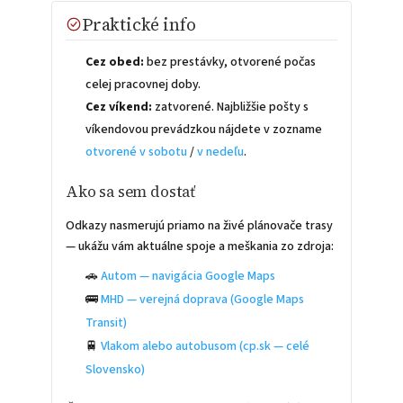
Praktické info
Cez obed:
bez prestávky, otvorené počas
celej pracovnej doby.
Cez víkend:
zatvorené. Najbližšie pošty s
víkendovou prevádzkou nájdete v zozname
otvorené v sobotu
/
v nedeľu
.
Ako sa sem dostať
Odkazy nasmerujú priamo na živé plánovače trasy
— ukážu vám aktuálne spoje a meškania zo zdroja:
🚗
Autom — navigácia Google Maps
🚌
MHD — verejná doprava (Google Maps
Transit)
🚆
Vlakom alebo autobusom (cp.sk — celé
Slovensko)