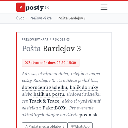
posty
P
.sk
Úvod
›
Prešovský kraj
›
Pošta Bardejov 3
PREŠOVSKÝ KRAJ / PSČ 085 03
Pošta
Bardejov 3
Zatvorené · dnes 08:30–15:30
Adresa, otváracia doba, telefón a mapa
pošty Bardejov 3. Tu môžete podať list,
doporučenú zásielku
,
balík do ruky
alebo
balík na poštu
, sledovať zásielku
cez
Track & Trace
, alebo si vyzdvihnúť
zásielku z
PaketBOXu
. Pre overenie
aktuálnych údajov navštívte
posta.sk
.
☆
Pridať medzi obľúbené
💬
WhatsApp