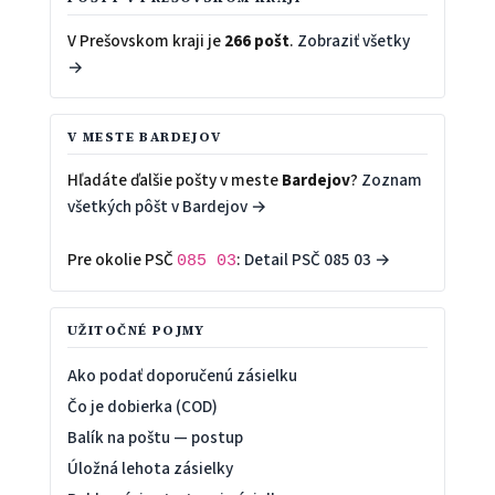
V Prešovskom kraji je
266 pošt
.
Zobraziť všetky
→
V MESTE BARDEJOV
Hľadáte ďalšie pošty v meste
Bardejov
?
Zoznam
všetkých pôšt v Bardejov →
Pre okolie PSČ
:
Detail PSČ 085 03 →
085 03
UŽITOČNÉ POJMY
Ako podať doporučenú zásielku
Čo je dobierka (COD)
Balík na poštu — postup
Úložná lehota zásielky