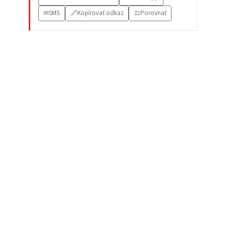
✉
SMS
🔗
Kopírovať odkaz
⚖️
Porovnať