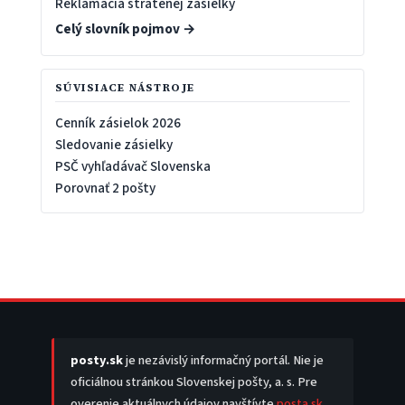
Reklamácia stratenej zásielky
Celý slovník pojmov →
SÚVISIACE NÁSTROJE
Cenník zásielok 2026
Sledovanie zásielky
PSČ vyhľadávač Slovenska
Porovnať 2 pošty
posty.sk
je nezávislý informačný portál. Nie je
oficiálnou stránkou Slovenskej pošty, a. s. Pre
overenie aktuálnych údajov navštívte
posta.sk
.