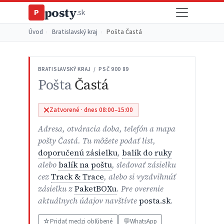
posty
P
.sk
Úvod
›
Bratislavský kraj
›
Pošta Častá
BRATISLAVSKÝ KRAJ / PSČ 900 89
Pošta
Častá
Zatvorené · dnes 08:00–15:00
Adresa, otváracia doba, telefón a mapa
pošty Častá. Tu môžete podať list,
doporučenú zásielku
,
balík do ruky
alebo
balík na poštu
, sledovať zásielku
cez
Track & Trace
, alebo si vyzdvihnúť
zásielku z
PaketBOXu
. Pre overenie
aktuálnych údajov navštívte
posta.sk
.
☆
Pridať medzi obľúbené
💬
WhatsApp