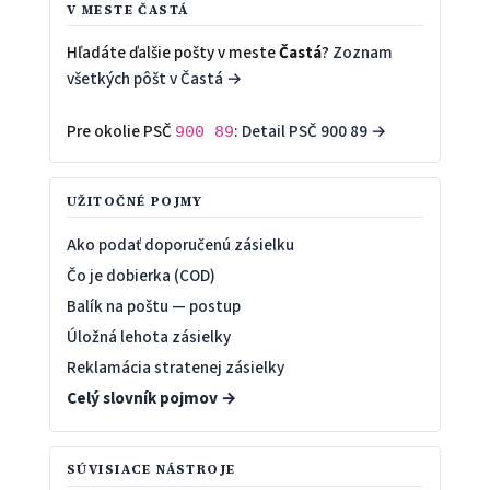
V MESTE ČASTÁ
Hľadáte ďalšie pošty v meste
Častá
?
Zoznam
všetkých pôšt v Častá →
Pre okolie PSČ
:
Detail PSČ 900 89 →
900 89
UŽITOČNÉ POJMY
Ako podať doporučenú zásielku
Čo je dobierka (COD)
Balík na poštu — postup
Úložná lehota zásielky
Reklamácia stratenej zásielky
Celý slovník pojmov →
SÚVISIACE NÁSTROJE