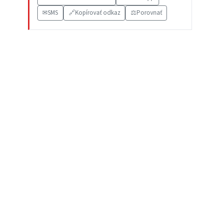
✉
SMS
🔗
Kopírovať odkaz
⚖️
Porovnať