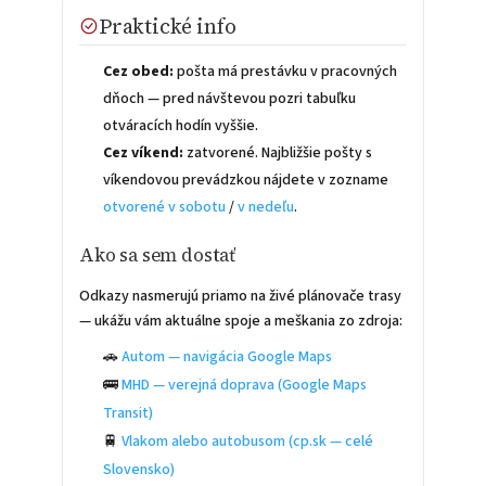
Praktické info
Cez obed:
pošta má prestávku v pracovných
dňoch — pred návštevou pozri tabuľku
otváracích hodín vyššie.
Cez víkend:
zatvorené. Najbližšie pošty s
víkendovou prevádzkou nájdete v zozname
otvorené v sobotu
/
v nedeľu
.
Ako sa sem dostať
Odkazy nasmerujú priamo na živé plánovače trasy
— ukážu vám aktuálne spoje a meškania zo zdroja:
🚗
Autom — navigácia Google Maps
🚌
MHD — verejná doprava (Google Maps
Transit)
🚆
Vlakom alebo autobusom (cp.sk — celé
Slovensko)