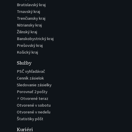
Bratislavský kraj
Trnavský kraj
Trenčiansky kraj
Nitriansky kraj
Žilinský kraj
Banskobystrický kraj
Prešovský kraj
Košický kraj
Služby
PSČ vyhľadávač
Cenník zásielok
Sledovanie zásielky
Porovnať 2 pošty
⚡ Otvorené teraz
Otvorené v sobotu
Otvorené v nedeľu
Štatistiky pôšt
Kuriéri