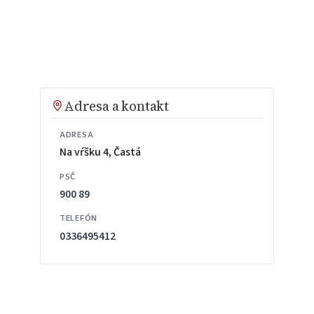
Adresa a kontakt
ADRESA
Na vŕšku 4, Častá
PSČ
900 89
TELEFÓN
0336495412