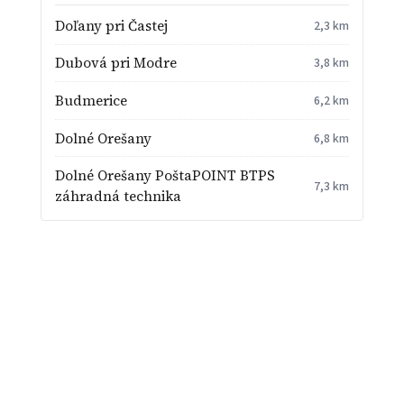
Doľany pri Častej
2,3 km
Dubová pri Modre
3,8 km
Budmerice
6,2 km
Dolné Orešany
6,8 km
Dolné Orešany PoštaPOINT BTPS
7,3 km
záhradná technika