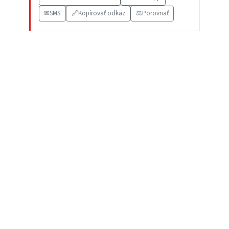
✉
SMS
🔗
Kopírovať odkaz
⚖️
Porovnať