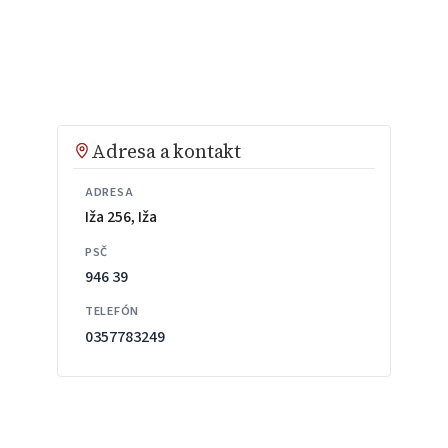
Adresa a kontakt
ADRESA
Iža 256, Iža
PSČ
946 39
TELEFÓN
0357783249