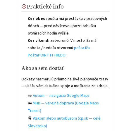
Praktické info
Cez obed:
pošta má prestávku v pracovných
dňoch — pred návštevou pozri tabuľku
otváracích hodín vyššie.
Cez víkend:
zatvorené. V meste Iža má
sobota / nedeľa otvorenú
pošta Iža
PoštaPOINT FI FREDO
.
Ako sa sem dostať
Odkazy nasmerujú priamo na živé plánovače trasy
— ukážu vám aktuálne spoje a meškania zo zdroja:
🚗
Autom — navigácia Google Maps
🚌
MHD — verejná doprava (Google Maps
Transit)
🚆
Vlakom alebo autobusom (cp.sk — celé
Slovensko)