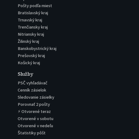
Pošty podľa miest
Bratislavský kraj
Trnavský kraj
Trenčiansky kraj
Nitriansky kraj
Žilinský kraj
Banskobystrický kraj
Prešovský kraj
Košický kraj
Služby
PSČ vyhľadávač
Cenník zásielok
Sledovanie zásielky
Porovnať 2 pošty
⚡ Otvorené teraz
Otvorené v sobotu
Otvorené v nedeľu
Štatistiky pôšt