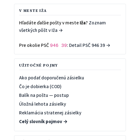
V MESTE IŽA
Hľadáte ďalšie pošty v meste
Iža
?
Zoznam
všetkých pôšt v Iža →
Pre okolie PSČ
:
Detail PSČ 946 39 →
946 39
UŽITOČNÉ POJMY
Ako podať doporučenú zásielku
Čo je dobierka (COD)
Balík na poštu — postup
Úložná lehota zásielky
Reklamácia stratenej zásielky
Celý slovník pojmov →