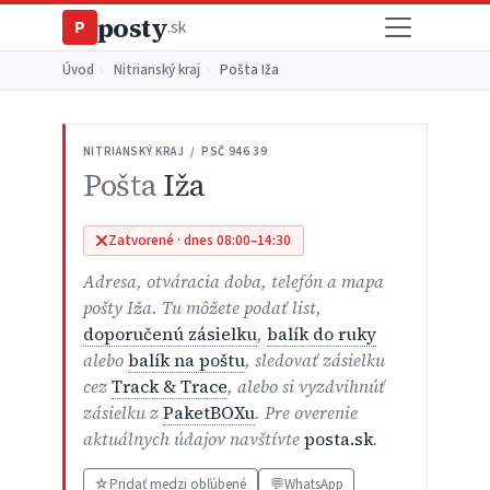
posty
P
.sk
Úvod
›
Nitrianský kraj
›
Pošta Iža
NITRIANSKÝ KRAJ / PSČ 946 39
Pošta
Iža
Zatvorené · dnes 08:00–14:30
Adresa, otváracia doba, telefón a mapa
pošty Iža. Tu môžete podať list,
doporučenú zásielku
,
balík do ruky
alebo
balík na poštu
, sledovať zásielku
cez
Track & Trace
, alebo si vyzdvihnúť
zásielku z
PaketBOXu
. Pre overenie
aktuálnych údajov navštívte
posta.sk
.
☆
Pridať medzi obľúbené
💬
WhatsApp