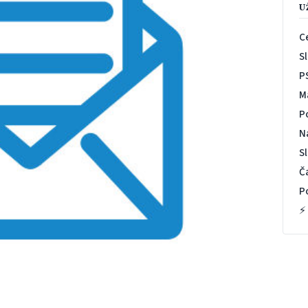
U
C
S
P
M
P
N
S
Č
P
⚡