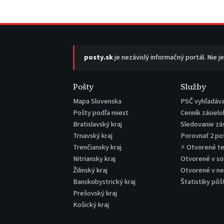
posty.sk
je nezávislý informačný portál. Nie j
Pošty
Služby
Mapa Slovenska
PSČ vyhľadáv
Pošty podľa miest
Cenník zásielo
Bratislavský kraj
Sledovanie zá
Trnavský kraj
Porovnať 2 po
Trenčiansky kraj
⚡ Otvorené t
Nitriansky kraj
Otvorené v s
Žilinský kraj
Otvorené v n
Banskobystrický kraj
Štatistiky pôš
Prešovský kraj
Košický kraj