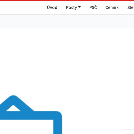
Úvod
Pošty
PSČ
Cenník
Sl