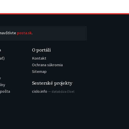
 navštívte
posta.sk
.
o
O portáli
ať)
Kontakt
Ochrana súkromia
Sitemap
y
Sesterské projekty
íny
 pošta
cislo.info
— databáza čísel