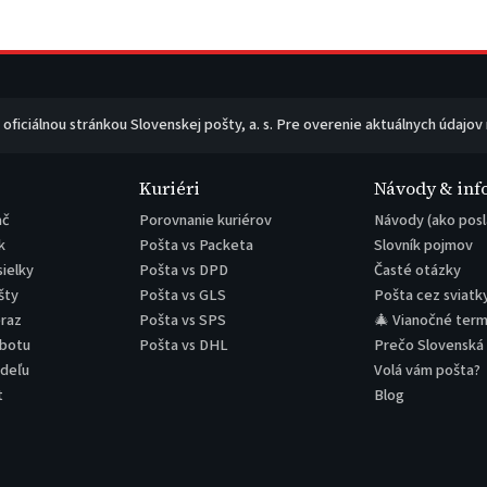
e oficiálnou stránkou Slovenskej pošty, a. s. Pre overenie aktuálnych údajov
Kuriéri
Návody & inf
ač
Porovnanie kuriérov
Návody (ako posl
k
Pošta vs Packeta
Slovník pojmov
sielky
Pošta vs DPD
Časté otázky
šty
Pošta vs GLS
Pošta cez sviatk
eraz
Pošta vs SPS
🎄 Vianočné term
obotu
Pošta vs DHL
Prečo Slovenská
edeľu
Volá vám pošta?
t
Blog