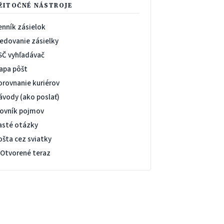
ŽITOČNÉ NÁSTROJE
enník zásielok
ledovanie zásielky
SČ vyhľadávač
apa pôšt
orovnanie kuriérov
ávody (ako poslať)
lovník pojmov
asté otázky
ošta cez sviatky
 Otvorené teraz