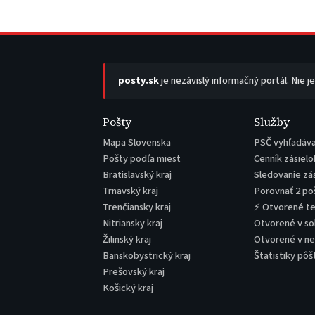
posty.sk
je nezávislý informačný portál. Nie j
Pošty
Služby
Mapa Slovenska
PSČ vyhľadáv
Pošty podľa miest
Cenník zásielo
Bratislavský kraj
Sledovanie zá
Trnavský kraj
Porovnať 2 po
Trenčiansky kraj
⚡ Otvorené t
Nitriansky kraj
Otvorené v s
Žilinský kraj
Otvorené v n
Banskobystrický kraj
Štatistiky pôš
Prešovský kraj
Košický kraj