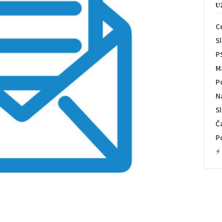
U
C
S
P
M
P
N
S
Č
P
⚡