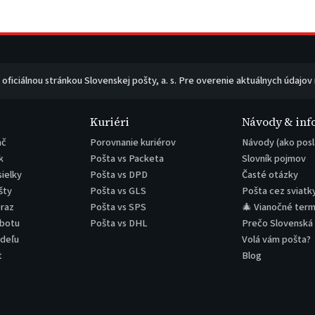
e oficiálnou stránkou Slovenskej pošty, a. s. Pre overenie aktuálnych údajov
Kuriéri
Návody & inf
ač
Porovnanie kuriérov
Návody (ako posl
k
Pošta vs Packeta
Slovník pojmov
sielky
Pošta vs DPD
Časté otázky
šty
Pošta vs GLS
Pošta cez sviatk
eraz
Pošta vs SPS
🎄 Vianočné term
obotu
Pošta vs DHL
Prečo Slovenská
edeľu
Volá vám pošta?
t
Blog