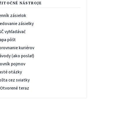
ŽITOČNÉ NÁSTROJE
enník zásielok
ledovanie zásielky
SČ vyhľadávač
apa pôšt
orovnanie kuriérov
ávody (ako poslať)
lovník pojmov
asté otázky
ošta cez sviatky
 Otvorené teraz