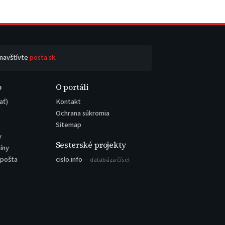
 navštívte
posta.sk
.
o
O portáli
ať)
Kontakt
Ochrana súkromia
Sitemap
y
Sesterské projekty
íny
 pošta
cislo.info
— databáza čísel