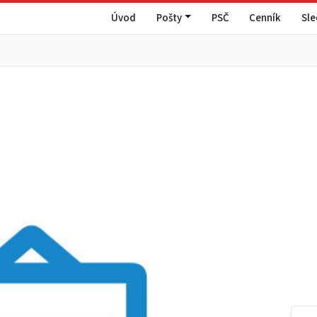
Úvod
Pošty
PSČ
Cenník
Sl