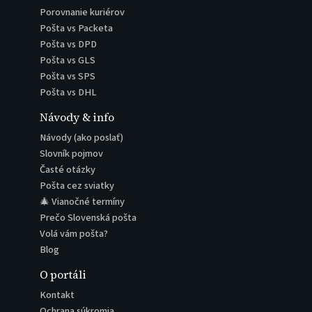
Porovnanie kuriérov
Pošta vs Packeta
Pošta vs DPD
Pošta vs GLS
Pošta vs SPS
Pošta vs DHL
Návody & info
Návody (ako poslať)
Slovník pojmov
Časté otázky
Pošta cez sviatky
🎄 Vianočné termíny
Prečo Slovenská pošta
Volá vám pošta?
Blog
O portáli
Kontakt
Ochrana súkromia