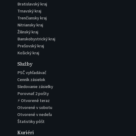
Bratislavský kraj
Trnavský kraj
Trenčiansky kraj
Nitriansky kraj
Žilinský kraj
Banskobystrický kraj
Prešovský kraj
Košický kraj
Služby
PSČ vyhľadávač
Cenník zásielok
Sledovanie zásielky
Porovnať 2 pošty
⚡ Otvorené teraz
Otvorené v sobotu
Otvorené v nedeľu
Štatistiky pôšt
Kuriéri