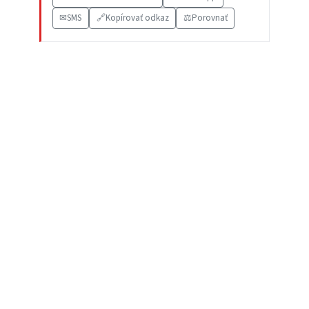
✉
SMS
🔗
Kopírovať odkaz
⚖️
Porovnať