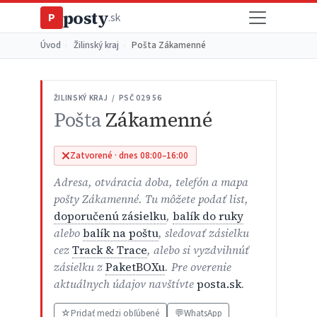
posty
P
.sk
Úvod
›
Žilinský kraj
›
Pošta Zákamenné
ŽILINSKÝ KRAJ / PSČ 029 56
Pošta
Zákamenné
Zatvorené · dnes 08:00–16:00
Adresa, otváracia doba, telefón a mapa
pošty Zákamenné. Tu môžete podať list,
doporučenú zásielku
,
balík do ruky
alebo
balík na poštu
, sledovať zásielku
cez
Track & Trace
, alebo si vyzdvihnúť
zásielku z
PaketBOXu
. Pre overenie
aktuálnych údajov navštívte
posta.sk
.
☆
Pridať medzi obľúbené
💬
WhatsApp