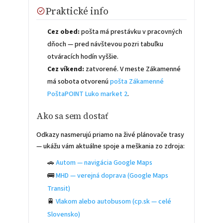
Praktické info
Cez obed:
pošta má prestávku v pracovných
dňoch — pred návštevou pozri tabuľku
otváracích hodín vyššie.
Cez víkend:
zatvorené. V meste Zákamenné
má sobota otvorenú
pošta Zákamenné
PoštaPOINT Luko market 2
.
Ako sa sem dostať
Odkazy nasmerujú priamo na živé plánovače trasy
— ukážu vám aktuálne spoje a meškania zo zdroja:
🚗
Autom — navigácia Google Maps
🚌
MHD — verejná doprava (Google Maps
Transit)
🚆
Vlakom alebo autobusom (cp.sk — celé
Slovensko)