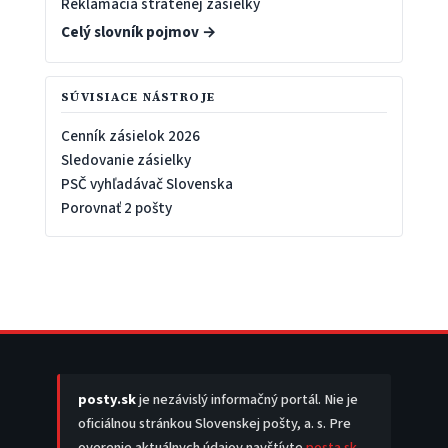
Reklamácia stratenej zásielky
Celý slovník pojmov →
SÚVISIACE NÁSTROJE
Cenník zásielok 2026
Sledovanie zásielky
PSČ vyhľadávač Slovenska
Porovnať 2 pošty
posty.sk
je nezávislý informačný portál. Nie je
oficiálnou stránkou Slovenskej pošty, a. s. Pre
overenie aktuálnych údajov navštívte
posta.sk
.