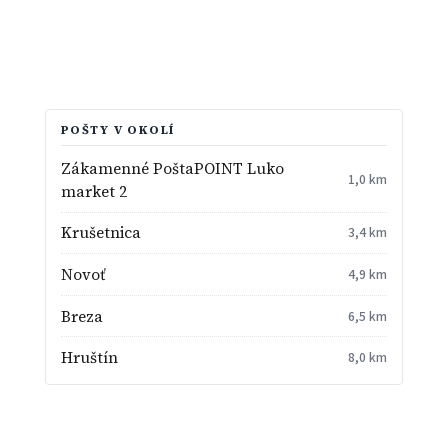
POŠTY V OKOLÍ
Zákamenné PoštaPOINT Luko
1,0 km
market 2
Krušetnica
3,4 km
Novoť
4,9 km
Breza
6,5 km
Hruštín
8,0 km