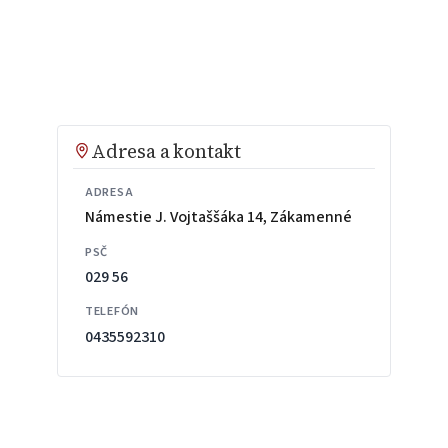
Adresa a kontakt
ADRESA
Námestie J. Vojtaššáka 14, Zákamenné
PSČ
029 56
TELEFÓN
0435592310