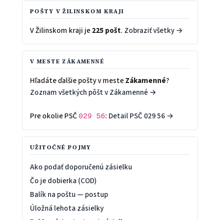
POŠTY V ŽILINSKOM KRAJI
V Žilinskom kraji je
225 pošt
.
Zobraziť všetky →
V MESTE ZÁKAMENNÉ
Hľadáte ďalšie pošty v meste
Zákamenné
?
Zoznam všetkých pôšt v Zákamenné →
Pre okolie PSČ
:
Detail PSČ 029 56 →
029 56
UŽITOČNÉ POJMY
Ako podať doporučenú zásielku
Čo je dobierka (COD)
Balík na poštu — postup
Úložná lehota zásielky