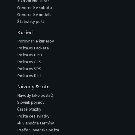
⚡ Otvorené teraz
Otvorené v sobotu
Otvorené v nedeľu
Štatistiky pôšt
Kuriéri
Porovnanie kuriérov
Pošta vs Packeta
Pošta vs DPD
Pošta vs GLS
Pošta vs SPS
Pošta vs DHL
Návody & info
Návody (ako poslať)
Slovník pojmov
Časté otázky
Pošta cez sviatky
🎄 Vianočné termíny
Prečo Slovenská pošta