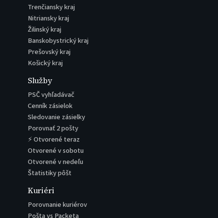
Trenčiansky kraj
Nitriansky kraj
Žilinský kraj
Banskobystrický kraj
Prešovský kraj
Košický kraj
Služby
PSČ vyhľadávač
Cenník zásielok
Sledovanie zásielky
Porovnať 2 pošty
⚡ Otvorené teraz
Otvorené v sobotu
Otvorené v nedeľu
Štatistiky pôšt
Kuriéri
Porovnanie kuriérov
Pošta vs Packeta