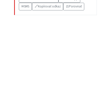
✉
SMS
🔗
Kopírovať odkaz
⚖️
Porovnať