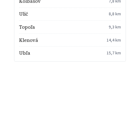
Kolbasov
7,8 km
Ulič
8,8 km
Topoľa
9,3 km
Klenová
14,4 km
Ubľa
15,7 km