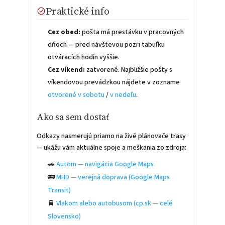
Praktické info
Cez obed:
pošta má prestávku v pracovných
dňoch — pred návštevou pozri tabuľku
otváracích hodín vyššie.
Cez víkend:
zatvorené. Najbližšie pošty s
víkendovou prevádzkou nájdete v zozname
otvorené v sobotu
/
v nedeľu
.
Ako sa sem dostať
Odkazy nasmerujú priamo na živé plánovače trasy
— ukážu vám aktuálne spoje a meškania zo zdroja:
🚗
Autom — navigácia Google Maps
🚌
MHD — verejná doprava (Google Maps
Transit)
🚆
Vlakom alebo autobusom (cp.sk — celé
Slovensko)