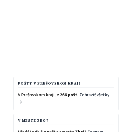
POŠTY V PREŠOVSKOM KRAJI
V Prešovskom kraji je
266 pošt
.
Zobraziť všetky
→
V MESTE ZBOJ
Hľadáte ďalšie pošty v meste
Zboj
?
Zoznam