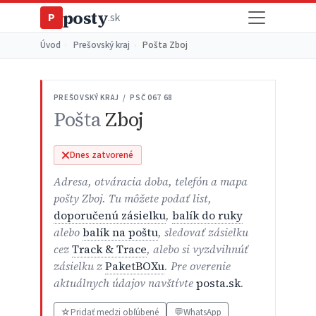
posty
P
.sk
Úvod
›
Prešovský kraj
›
Pošta Zboj
PREŠOVSKÝ KRAJ / PSČ 067 68
Pošta
Zboj
Dnes zatvorené
Adresa, otváracia doba, telefón a mapa
pošty Zboj. Tu môžete podať list,
doporučenú zásielku
,
balík do ruky
alebo
balík na poštu
, sledovať zásielku
cez
Track & Trace
, alebo si vyzdvihnúť
zásielku z
PaketBOXu
. Pre overenie
aktuálnych údajov navštívte
posta.sk
.
☆
Pridať medzi obľúbené
💬
WhatsApp