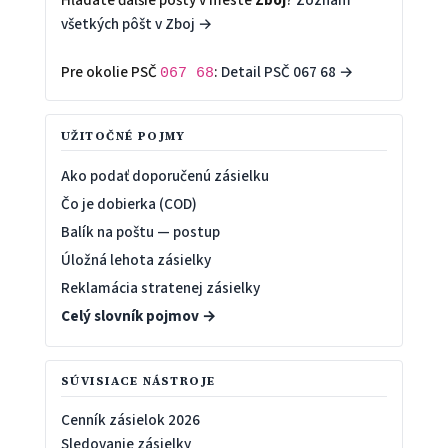
všetkých pôšt v Zboj →
Pre okolie PSČ
:
Detail PSČ 067 68 →
067 68
UŽITOČNÉ POJMY
Ako podať doporučenú zásielku
Čo je dobierka (COD)
Balík na poštu — postup
Úložná lehota zásielky
Reklamácia stratenej zásielky
Celý slovník pojmov →
SÚVISIACE NÁSTROJE
Cenník zásielok 2026
Sledovanie zásielky