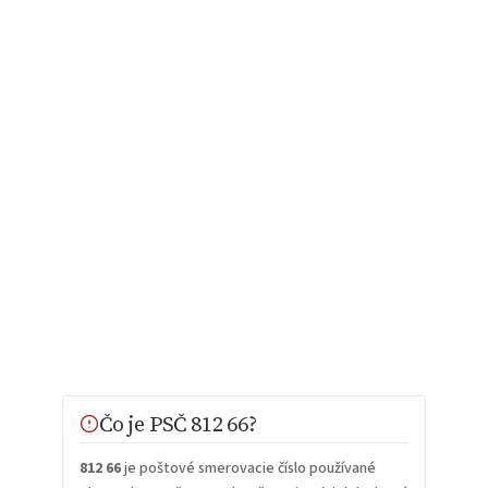
Čo je PSČ 812 66?
812 66
je poštové smerovacie číslo používané