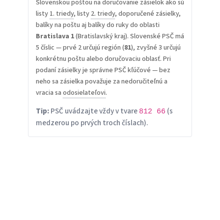
Slovenskou poštou na doručovanie zásielok ako sú
listy
1. triedy
, listy
2. triedy
, doporučené zásielky,
balíky na poštu aj balíky do ruky do oblasti
Bratislava 1
(Bratislavský kraj). Slovenské PSČ má
5 číslic — prvé 2 určujú región (
81
), zvyšné 3 určujú
konkrétnu poštu alebo doručovaciu oblasť. Pri
podaní zásielky je správne PSČ kľúčové — bez
neho sa zásielka považuje za nedoručiteľnú a
vracia sa
odosielateľovi
.
Tip:
PSČ uvádzajte vždy v tvare
(s
812 66
medzerou po prvých troch číslach).