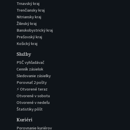
Trnavský kraj
Trenčiansky kraj
Nitriansky kraj
Žilinský kraj
Banskobystrický kraj
Prešovský kraj
Košický kraj
Služby
PSČ vyhľadávač
Cenník zásielok
Sledovanie zásielky
Porovnať 2 pošty
⚡ Otvorené teraz
Otvorené v sobotu
Otvorené v nedeľu
Štatistiky pôšt
Kuriéri
Porovnanie kuriérov