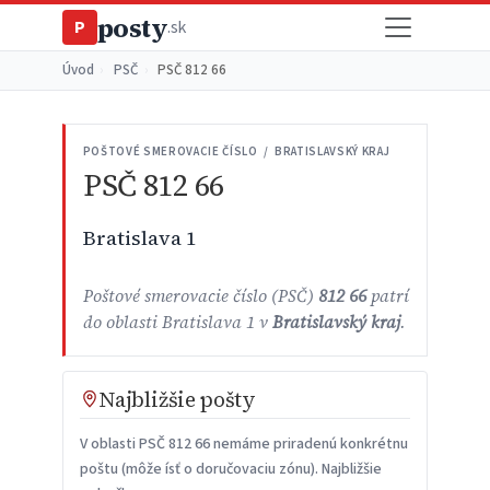
posty
P
.sk
Úvod
›
PSČ
›
PSČ 812 66
POŠTOVÉ SMEROVACIE ČÍSLO / BRATISLAVSKÝ KRAJ
PSČ 812 66
Bratislava 1
Poštové smerovacie číslo (PSČ)
812 66
patrí
do oblasti Bratislava 1 v
Bratislavský kraj
.
Najbližšie pošty
V oblasti PSČ 812 66 nemáme priradenú konkrétnu
poštu (môže ísť o doručovaciu zónu). Najbližšie