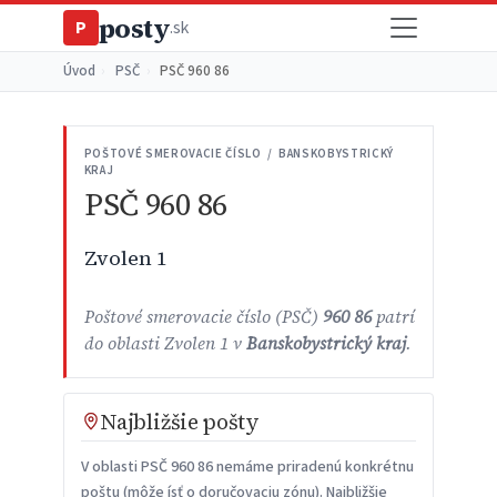
posty
P
.sk
Úvod
›
PSČ
›
PSČ 960 86
POŠTOVÉ SMEROVACIE ČÍSLO / BANSKOBYSTRICKÝ
KRAJ
PSČ 960 86
Zvolen 1
Poštové smerovacie číslo (PSČ)
960 86
patrí
do oblasti Zvolen 1 v
Banskobystrický kraj
.
Najbližšie pošty
V oblasti PSČ 960 86 nemáme priradenú konkrétnu
poštu (môže ísť o doručovaciu zónu). Najbližšie