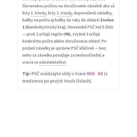
Slovenskou poštou na doručovanie zásielok ako sú
listy
1. triedy
, listy
2. triedy
, doporučené zásielky,
balíky na poštu aj balíky do ruky do oblasti
Zvolen
1
(Banskobystrický kraj). Slovenské PSČ má 5 číslic
— prvé 2 určujú región (
96
), zvyšné 3 určujú
konkrétnu poštu alebo doručovaciu oblasť. Pri
podaní zásielky je správne PSČ kľúčové — bez
neho sa zásielka považuje za nedoručiteľnú a
vracia sa
odosielateľovi
.
Tip:
PSČ uvádzajte vždy v tvare
(s
960 86
medzerou po prvých troch číslach).