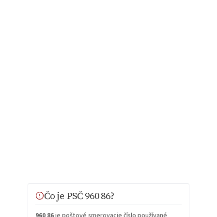
Čo je PSČ 960 86?
960 86
je poštové smerovacie číslo používané