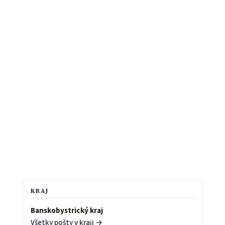
KRAJ
Banskobystrický kraj
Všetky pošty v kraji →