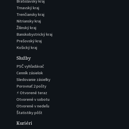
Bratislavský kraj
Trnavský kraj
Trenčiansky kraj
Nitriansky kraj
Žilinský kraj
Banskobystrický kraj
Prešovský kraj
Košický kraj
Služby
PSČ vyhľadávač
Cenník zásielok
Sledovanie zásielky
Porovnať 2 pošty
⚡ Otvorené teraz
Otvorené v sobotu
Otvorené v nedeľu
Štatistiky pôšt
Kuriéri