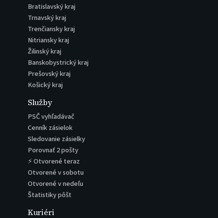
Bratislavský kraj
Trnavský kraj
Trenčiansky kraj
Nitriansky kraj
Žilinský kraj
Banskobystrický kraj
Prešovský kraj
Košický kraj
Služby
PSČ vyhľadávač
Cenník zásielok
Sledovanie zásielky
Porovnať 2 pošty
⚡ Otvorené teraz
Otvorené v sobotu
Otvorené v nedeľu
Štatistiky pôšt
Kuriéri