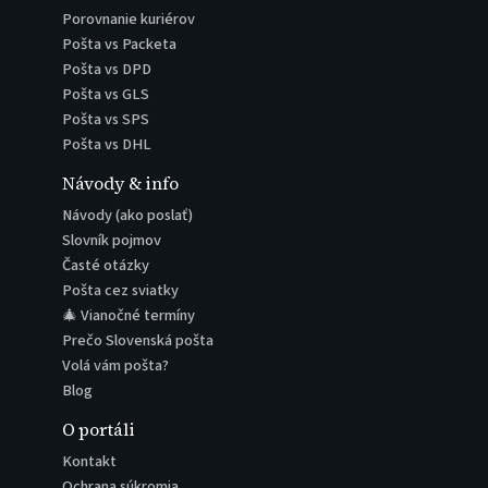
Porovnanie kuriérov
Pošta vs Packeta
Pošta vs DPD
Pošta vs GLS
Pošta vs SPS
Pošta vs DHL
Návody & info
Návody (ako poslať)
Slovník pojmov
Časté otázky
Pošta cez sviatky
🎄 Vianočné termíny
Prečo Slovenská pošta
Volá vám pošta?
Blog
O portáli
Kontakt
Ochrana súkromia