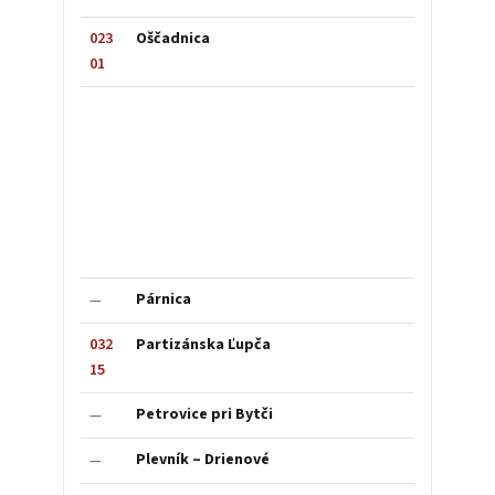
023
Oščadnica
01
Párnica
—
032
Partizánska Ľupča
15
Petrovice pri Bytči
—
Plevník – Drienové
—