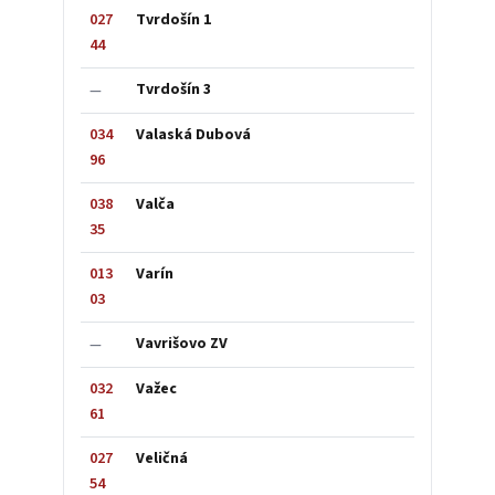
027
Tvrdošín 1
44
Tvrdošín 3
—
034
Valaská Dubová
96
038
Valča
35
013
Varín
03
Vavrišovo ZV
—
032
Važec
61
027
Veličná
54