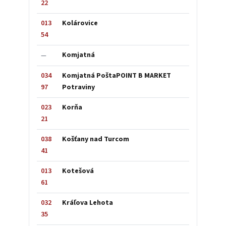
22
013
Kolárovice
54
Komjatná
—
034
Komjatná PoštaPOINT B MARKET
97
Potraviny
023
Korňa
21
038
Košťany nad Turcom
41
013
Kotešová
61
032
Kráľova Lehota
35