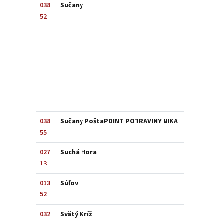
038
Sučany
52
038
Sučany PoštaPOINT POTRAVINY NIKA
55
027
Suchá Hora
13
013
Súľov
52
032
Svätý Kríž