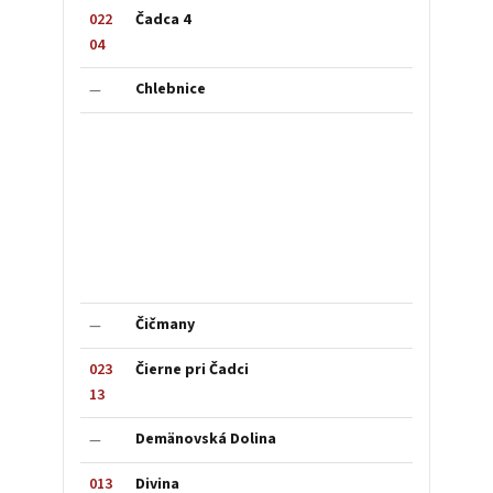
022
Čadca 4
04
Chlebnice
—
Čičmany
—
023
Čierne pri Čadci
13
Demänovská Dolina
—
013
Divina