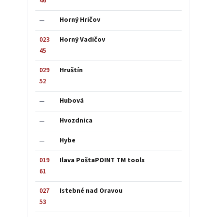
46
Horný Hričov
—
023
Horný Vadičov
45
029
Hruštín
52
Hubová
—
Hvozdnica
—
Hybe
—
019
Ilava PoštaPOINT TM tools
61
027
Istebné nad Oravou
53