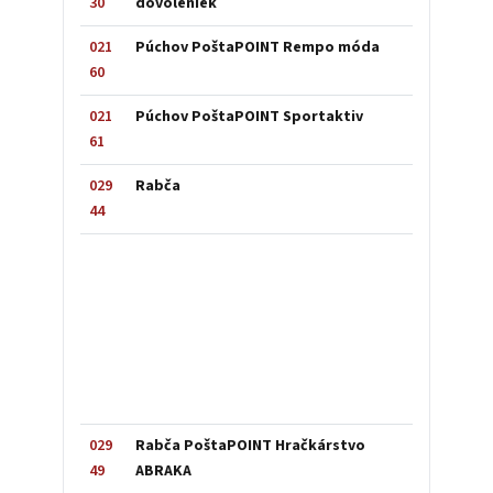
30
dovoleniek
021
Púchov PoštaPOINT Rempo móda
60
021
Púchov PoštaPOINT Sportaktiv
61
029
Rabča
44
029
Rabča PoštaPOINT Hračkárstvo
49
ABRAKA