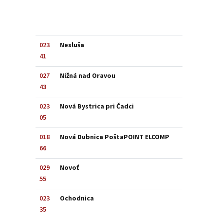
023
Nesluša
41
027
Nižná nad Oravou
43
023
Nová Bystrica pri Čadci
05
018
Nová Dubnica PoštaPOINT ELCOMP
66
029
Novoť
55
023
Ochodnica
35