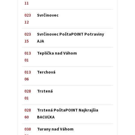
11
023
Svrčinovec
12
023
Svrčinovec PoštaPOINT Potraviny
15
AJA
013
Teplička nad Váhom
01
013
Terchová
06
028
Trstená
01
028
Trstená PoštaPOINT Najkrajšia
60
BACUĽKA
038
Turany nad Váhom