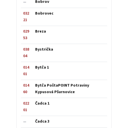
Bobrov
—
032
Bobrovec
21
029
Breza
53
038
Bystrička
04
014
Bytča 1
01
014
Bytča PoštaPOINT Potraviny
60
Kypusová Pšurnovice
022
Čadca 1
01
Čadca 3
—