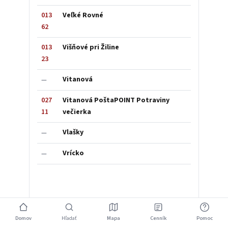
013
Veľké Rovné
62
013
Višňové pri Žiline
23
Vitanová
—
027
Vitanová PoštaPOINT Potraviny
11
večierka
Vlašky
—
Vrícko
—
Domov
Hľadať
Mapa
Cenník
Pomoc