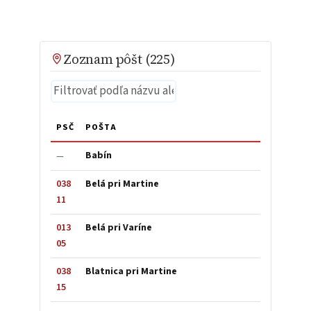
Zoznam pôšt (225)
PSČ
POŠTA
Babín
—
038
Belá pri Martine
11
013
Belá pri Varíne
05
038
Blatnica pri Martine
15