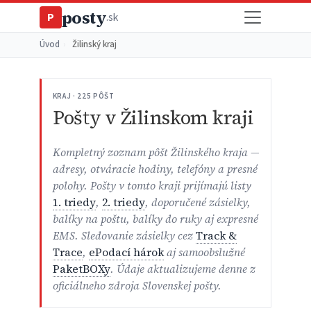
posty
P
.sk
Úvod
›
Žilinský kraj
KRAJ · 225 PÔŠT
Pošty v Žilinskom kraji
Kompletný zoznam pôšt Žilinského kraja —
adresy, otváracie hodiny, telefóny a presné
polohy. Pošty v tomto kraji prijímajú listy
1. triedy
,
2. triedy
, doporučené zásielky,
balíky na poštu, balíky do ruky aj expresné
EMS. Sledovanie zásielky cez
Track &
Trace
,
ePodací hárok
aj samoobslužné
PaketBOXy
. Údaje aktualizujeme denne z
oficiálneho zdroja Slovenskej pošty.