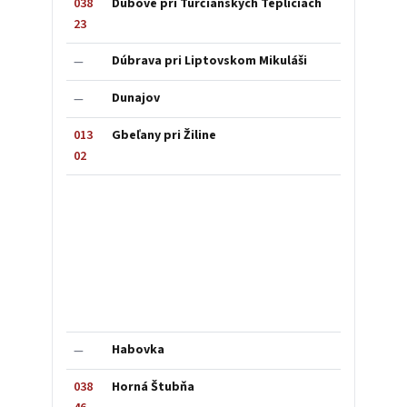
038
Dubové pri Turčianskych Tepliciach
23
Dúbrava pri Liptovskom Mikuláši
—
Dunajov
—
013
Gbeľany pri Žiline
02
Habovka
—
038
Horná Štubňa