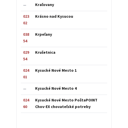
Kraľovany
—
023
Krásno nad Kysucou
02
038
Krpeľany
54
029
Krušetnica
54
024
Kysucké Nové Mesto 1
01
Kysucké Nové Mesto 4
—
024
Kysucké Nové Mesto PoštaPOINT
60
Chov-EX chovateľské potreby