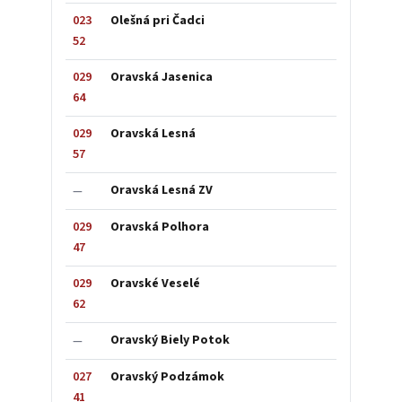
023
Olešná pri Čadci
52
029
Oravská Jasenica
64
029
Oravská Lesná
57
Oravská Lesná ZV
—
029
Oravská Polhora
47
029
Oravské Veselé
62
Oravský Biely Potok
—
027
Oravský Podzámok
41