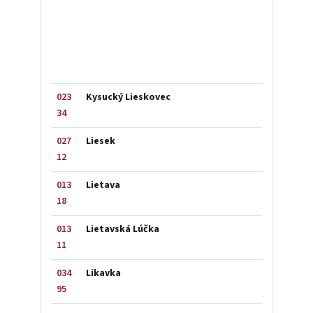
023
Kysucký Lieskovec
34
027
Liesek
12
013
Lietava
18
013
Lietavská Lúčka
11
034
Likavka
95