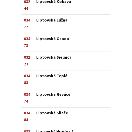
032
Liptovská Kokava
44
034
Liptovská Lúžna
72
034
Liptovská Osada
73
032
Liptovská Sielnica
23
034
Liptovská Teplá
83
034
Liptovské Revúce
74
034
Liptovské Sliače
84
033
Liptovský Hrádok 1