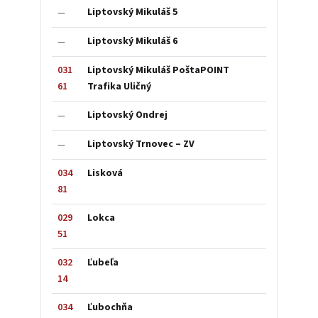
Liptovský Mikuláš 5
—
Liptovský Mikuláš 6
—
031
Liptovský Mikuláš PoštaPOINT
61
Trafika Uličný
Liptovský Ondrej
—
Liptovský Trnovec – ZV
—
034
Lisková
81
029
Lokca
51
032
Ľubeľa
14
034
Ľubochňa