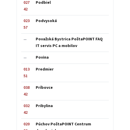
027
Podbiel
42
023
Podvysoká
57
Považská Bystrica PoštaPOINT FAQ
—
IT servis PC a mobilov
Povina
—
013
Predmier
51
038
Príbovce
42
032
Pribylina
42
020
Púchov PoštaPOINT Centrum