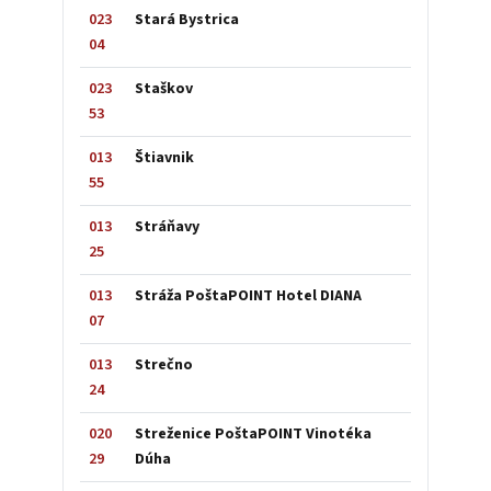
023
Stará Bystrica
04
023
Staškov
53
013
Štiavnik
55
013
Stráňavy
25
013
Stráža PoštaPOINT Hotel DIANA
07
013
Strečno
24
020
Streženice PoštaPOINT Vinotéka
29
Dúha