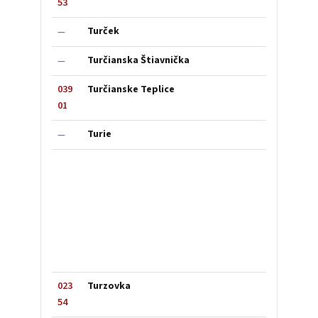
53
Turček
—
Turčianska Štiavnička
—
039
Turčianske Teplice
01
Turie
—
023
Turzovka
54