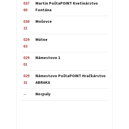
037
Martin PoštaPOINT Kvetinárstvo
60
Fontána
038
Mošovce
21
029
Mútne
63
029
Námestovo 1
01
029
Námestovo PoštaPOINT Hračkárstvo
31
ABRAKA
Necpaly
—