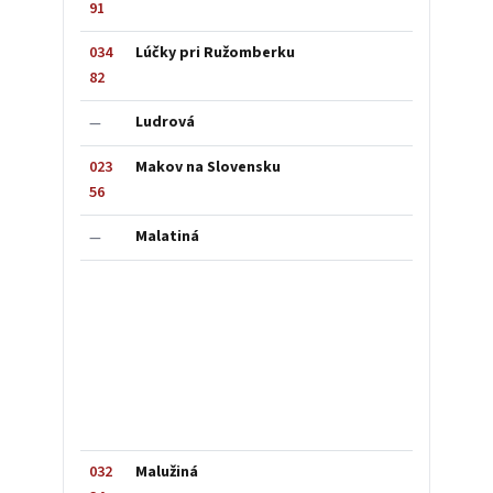
91
034
Lúčky pri Ružomberku
82
Ludrová
—
023
Makov na Slovensku
56
Malatiná
—
032
Malužiná