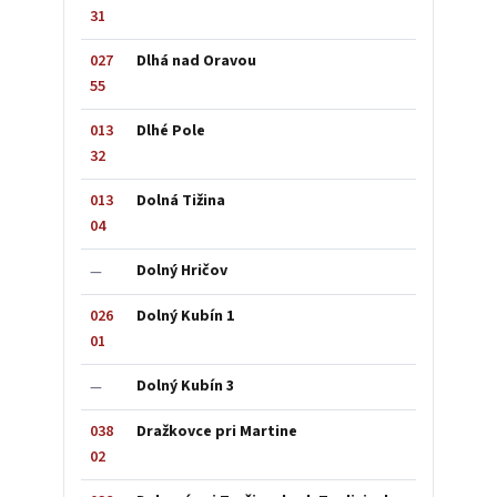
31
027
Dlhá nad Oravou
55
013
Dlhé Pole
32
013
Dolná Tižina
04
Dolný Hričov
—
026
Dolný Kubín 1
01
Dolný Kubín 3
—
038
Dražkovce pri Martine
02