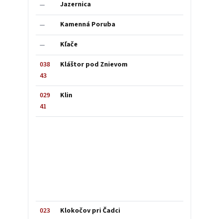
Jazernica
—
Kamenná Poruba
—
Kľače
—
038
Kláštor pod Znievom
43
029
Klin
41
023
Klokočov pri Čadci