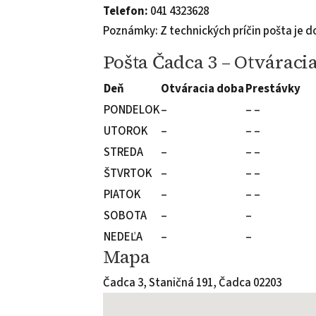
Telefon:
041 4323628
Poznámky: Z technických príčin pošta je 
Pošta Čadca 3 – Otváraci
Deň
Otváracia doba
Prestávky
PONDELOK
–
– –
UTOROK
–
– –
STREDA
–
– –
ŠTVRTOK
–
– –
PIATOK
–
– –
SOBOTA
–
–
NEDEĽA
–
–
Mapa
Čadca 3, Staničná 191, Čadca 02203