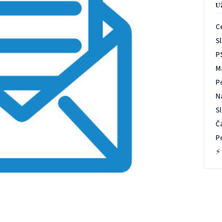
U
C
S
P
M
P
N
S
Č
P
⚡