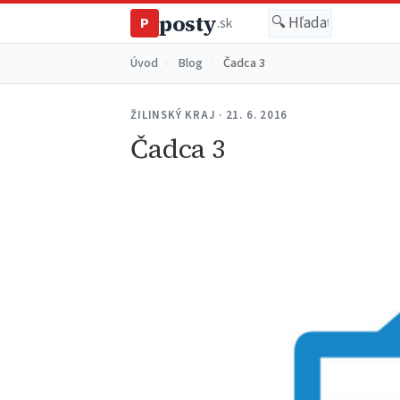
posty
P
.sk
Úvod
›
Blog
›
Čadca 3
ŽILINSKÝ KRAJ · 21. 6. 2016
Čadca 3