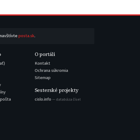
 navštívte
posta.sk
.
o
O portáli
ať)
Kontakt
Ochrana súkromia
Sitemap
y
Sesterské projekty
íny
 pošta
cislo.info
— databáza čísel