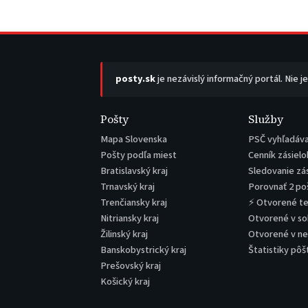
posty.sk
je nezávislý informačný portál. Nie j
Pošty
Služby
Mapa Slovenska
PSČ vyhľadáv
Pošty podľa miest
Cenník zásielo
Bratislavský kraj
Sledovanie zá
Trnavský kraj
Porovnať 2 po
Trenčiansky kraj
⚡ Otvorené t
Nitriansky kraj
Otvorené v s
Žilinský kraj
Otvorené v n
Banskobystrický kraj
Štatistiky pôš
Prešovský kraj
Košický kraj