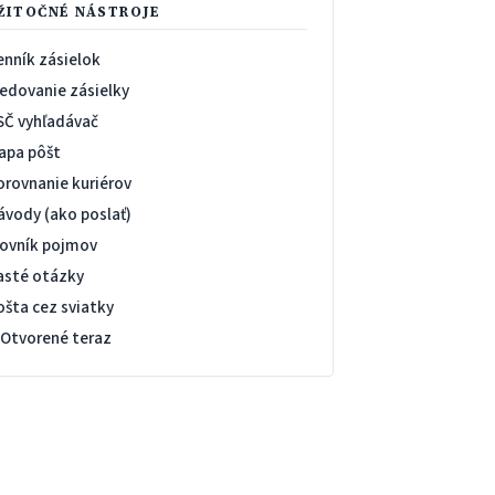
ŽITOČNÉ NÁSTROJE
enník zásielok
ledovanie zásielky
SČ vyhľadávač
apa pôšt
orovnanie kuriérov
ávody (ako poslať)
lovník pojmov
asté otázky
ošta cez sviatky
 Otvorené teraz