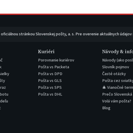
e oficiálnou stránkou Slovenskej pošty, a. s. Pre overenie aktuálnych údajov
Kuriéri
Návody & inf
ač
Porovnanie kuriérov
Návody (ako posl
k
Pošta vs Packeta
Slovník pojmov
sielky
Pošta vs DPD
Časté otázky
šty
Pošta vs GLS
Pošta cez sviatk
eraz
Pošta vs SPS
🎄 Vianočné term
obotu
Pošta vs DHL
Prečo Slovenská
edeľu
Volá vám pošta?
t
Blog