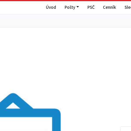
Úvod
Pošty
PSČ
Cenník
Sl