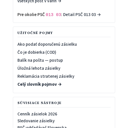
všetkých pôšt v Varín →
Pre okolie PSČ
:
Detail PSČ 013 03 →
013 03
UŽITOČNÉ POJMY
Ako podať doporučenú zásielku
Čo je dobierka (COD)
Balík na poštu — postup
Úložná lehota zásielky
Reklamácia stratenej zásielky
Celý slovník pojmov →
SÚVISIACE NÁSTROJE
Cenník zásielok 2026
Sledovanie zásielky
PSČ vyhľadávač Slovenska