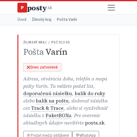
posty
P
.sk
Úvod
›
Žilinský kraj
›
Pošta Varín
ŽILINSKÝ KRAJ / PSČ 013 03
Pošta
Varín
Dnes zatvorené
Adresa, otváracia doba, telefón a mapa
pošty Varín. Tu môžete podať list,
doporučenú zásielku
,
balík do ruky
alebo
balík na poštu
, sledovať zásielku
cez
Track & Trace
, alebo si vyzdvihnúť
zásielku z
PaketBOXu
. Pre overenie
aktuálnych údajov navštívte
posta.sk
.
☆
Pridať medzi obľúbené
💬
WhatsApp