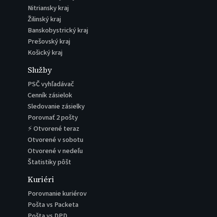
Nitriansky kraj
Žilinský kraj
Banskobystrický kraj
Prešovský kraj
Košický kraj
Služby
PSČ vyhľadávač
Cenník zásielok
Sledovanie zásielky
Porovnať 2 pošty
⚡ Otvorené teraz
Otvorené v sobotu
Otvorené v nedeľu
Štatistiky pôšt
Kuriéri
Porovnanie kuriérov
Pošta vs Packeta
Pošta vs DPD