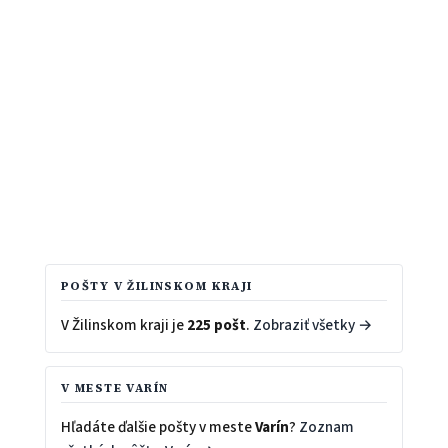
POŠTY V ŽILINSKOM KRAJI
V Žilinskom kraji je
225 pošt
.
Zobraziť všetky →
V MESTE VARÍN
Hľadáte ďalšie pošty v meste
Varín
?
Zoznam