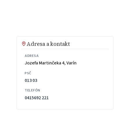
Adresa a kontakt
ADRESA
Jozefa Martinčeka 4, Varín
PSČ
013 03
TELEFÓN
0415692 221