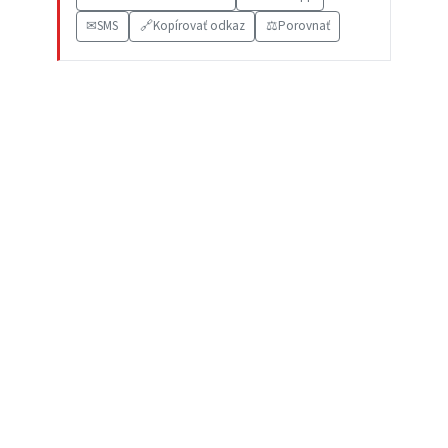
✉
SMS
🔗
Kopírovať odkaz
⚖️
Porovnať