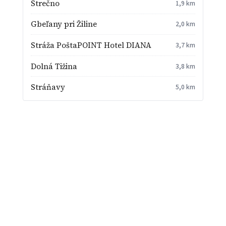
Strečno
1,9 km
Gbeľany pri Žiline
2,0 km
Stráža PoštaPOINT Hotel DIANA
3,7 km
Dolná Tižina
3,8 km
Stráňavy
5,0 km