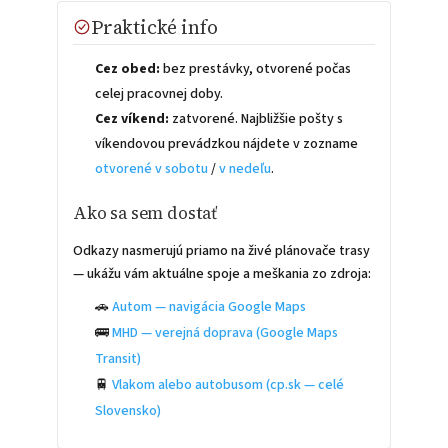
Praktické info
Cez obed:
bez prestávky, otvorené počas
celej pracovnej doby.
Cez víkend:
zatvorené. Najbližšie pošty s
víkendovou prevádzkou nájdete v zozname
otvorené v sobotu
/
v nedeľu
.
Ako sa sem dostať
Odkazy nasmerujú priamo na živé plánovače trasy
— ukážu vám aktuálne spoje a meškania zo zdroja:
🚗
Autom — navigácia Google Maps
🚌
MHD — verejná doprava (Google Maps
Transit)
🚆
Vlakom alebo autobusom (cp.sk — celé
Slovensko)