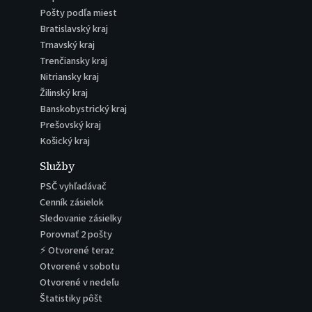
Pošty podľa miest
Bratislavský kraj
Trnavský kraj
Trenčiansky kraj
Nitriansky kraj
Žilinský kraj
Banskobystrický kraj
Prešovský kraj
Košický kraj
Služby
PSČ vyhľadávač
Cenník zásielok
Sledovanie zásielky
Porovnať 2 pošty
⚡ Otvorené teraz
Otvorené v sobotu
Otvorené v nedeľu
Štatistiky pôšt