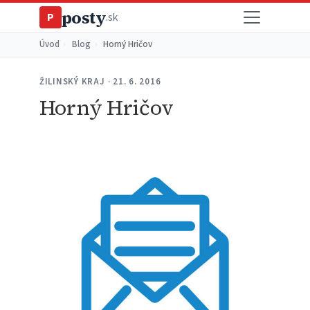
posty
P
.sk
Úvod
›
Blog
›
Horný Hričov
ŽILINSKÝ KRAJ · 21. 6. 2016
Horný Hričov