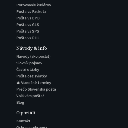
Porovnanie kuriérov
Pošta vs Packeta
Pošta vs DPD
Pošta vs GLS
Pošta vs SPS
Pošta vs DHL
Návody & info
Návody (ako poslať)
Slovník pojmov
Časté otázky
Pošta cez sviatky
🎄 Vianočné termíny
Prečo Slovenská pošta
Volá vám pošta?
Blog
O portáli
Kontakt
Ochrana súkromia