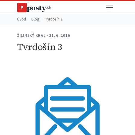
posty
P
.sk
Úvod
›
Blog
›
Tvrdošín 3
ŽILINSKÝ KRAJ · 21. 6. 2016
Tvrdošín 3