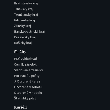
Bratislavský kraj
Trnavský kraj
Trenčiansky kraj
Nitriansky kraj
Žilinský kraj
Banskobystrický kraj
Prešovský kraj
Košický kraj
Služby
PSČ vyhľadávač
Cenník zásielok
Sledovanie zásielky
Porovnať 2 pošty
⚡ Otvorené teraz
Otvorené v sobotu
Otvorené v nedeľu
Štatistiky pôšt
Kuriéri