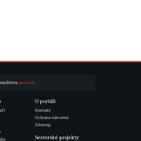
 navštívte
posta.sk
.
o
O portáli
ať)
Kontakt
Ochrana súkromia
Sitemap
y
Sesterské projekty
íny