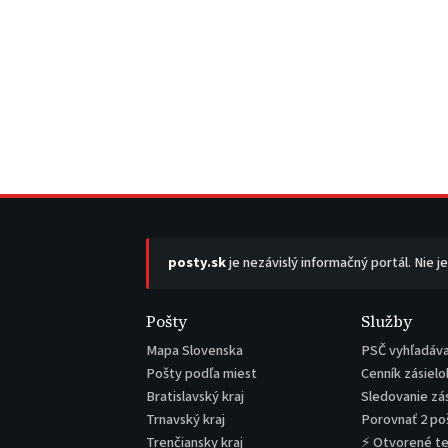
posty.sk
je nezávislý informačný portál. Nie j
Pošty
Služby
Mapa Slovenska
PSČ vyhľadáv
Pošty podľa miest
Cenník zásielo
Bratislavský kraj
Sledovanie zá
Trnavský kraj
Porovnať 2 po
Trenčiansky kraj
⚡ Otvorené t