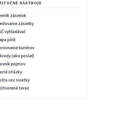
ŽITOČNÉ NÁSTROJE
enník zásielok
ledovanie zásielky
SČ vyhľadávač
apa pôšt
orovnanie kuriérov
ávody (ako poslať)
lovník pojmov
asté otázky
ošta cez sviatky
 Otvorené teraz