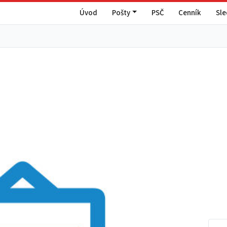
Úvod
Pošty
PSČ
Cenník
Sl