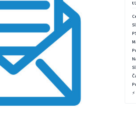
U
C
S
P
M
P
N
S
Č
P
⚡