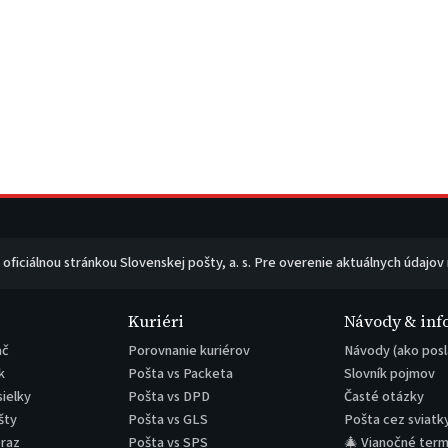
e oficiálnou stránkou Slovenskej pošty, a. s. Pre overenie aktuálnych údajov
Kuriéri
Návody & inf
ač
Porovnanie kuriérov
Návody (ako posl
k
Pošta vs Packeta
Slovník pojmov
sielky
Pošta vs DPD
Časté otázky
šty
Pošta vs GLS
Pošta cez sviatk
eraz
Pošta vs SPS
🎄 Vianočné term