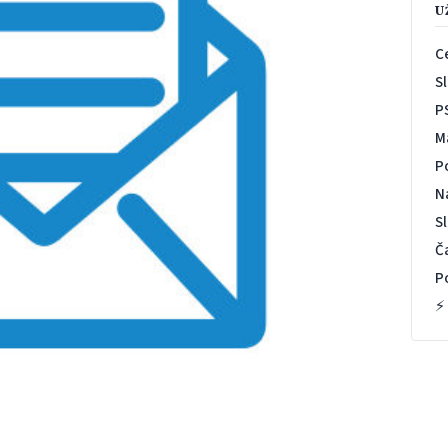
U
C
S
P
M
P
N
S
Č
P
⚡