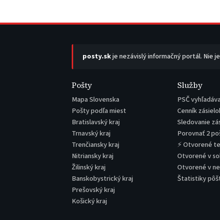
posty.sk
je nezávislý informačný portál. Nie j
Pošty
Služby
Mapa Slovenska
PSČ vyhľadáv
Pošty podľa miest
Cenník zásielo
Bratislavský kraj
Sledovanie zá
Trnavský kraj
Porovnať 2 po
Trenčiansky kraj
⚡ Otvorené t
Nitriansky kraj
Otvorené v s
Žilinský kraj
Otvorené v n
Banskobystrický kraj
Štatistiky pôš
Prešovský kraj
Košický kraj