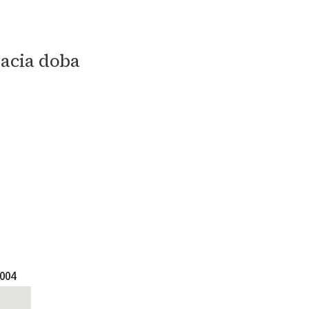
racia doba
2004