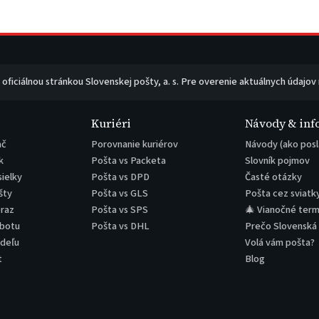
e oficiálnou stránkou Slovenskej pošty, a. s. Pre overenie aktuálnych údajov
Kuriéri
Návody & inf
ač
Porovnanie kuriérov
Návody (ako posl
k
Pošta vs Packeta
Slovník pojmov
sielky
Pošta vs DPD
Časté otázky
šty
Pošta vs GLS
Pošta cez sviatk
eraz
Pošta vs SPS
🎄 Vianočné term
obotu
Pošta vs DHL
Prečo Slovenská
edeľu
Volá vám pošta?
t
Blog