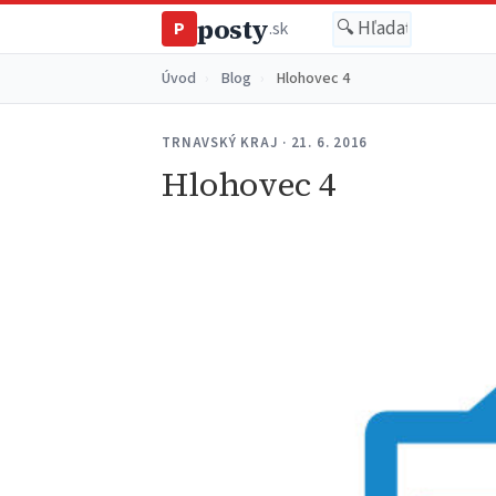
posty
P
.sk
Úvod
›
Blog
›
Hlohovec 4
TRNAVSKÝ KRAJ · 21. 6. 2016
Hlohovec 4