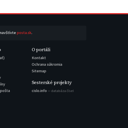
 navštívte
posta.sk
.
o
O portáli
ať)
Kontakt
Ochrana súkromia
Sitemap
y
Sesterské projekty
íny
 pošta
cislo.info
— databáza čísel