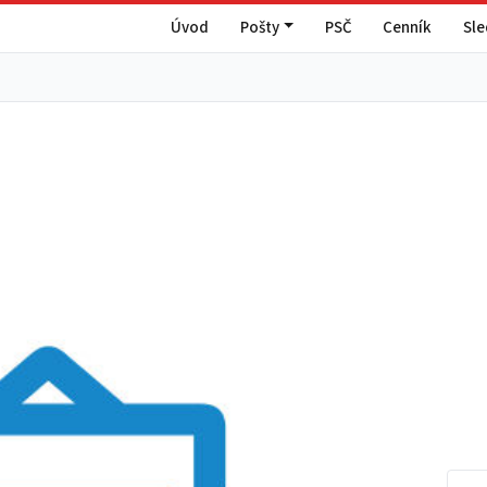
Úvod
Pošty
PSČ
Cenník
Sl