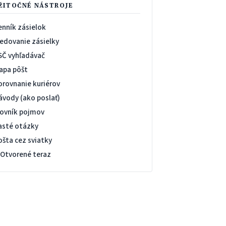
ŽITOČNÉ NÁSTROJE
enník zásielok
ledovanie zásielky
SČ vyhľadávač
apa pôšt
orovnanie kuriérov
ávody (ako poslať)
lovník pojmov
asté otázky
ošta cez sviatky
 Otvorené teraz