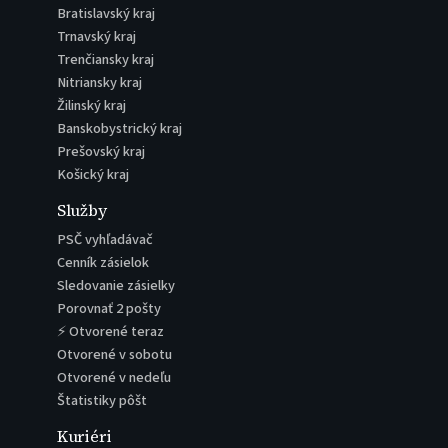
Bratislavský kraj
Trnavský kraj
Trenčiansky kraj
Nitriansky kraj
Žilinský kraj
Banskobystrický kraj
Prešovský kraj
Košický kraj
Služby
PSČ vyhľadávač
Cenník zásielok
Sledovanie zásielky
Porovnať 2 pošty
⚡ Otvorené teraz
Otvorené v sobotu
Otvorené v nedeľu
Štatistiky pôšt
Kuriéri