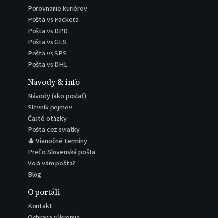
Porovnanie kuriérov
Pošta vs Packeta
Pošta vs DPD
Pošta vs GLS
Pošta vs SPS
Pošta vs DHL
Návody & info
Návody (ako poslať)
Slovník pojmov
Časté otázky
Pošta cez sviatky
🎄 Vianočné termíny
Prečo Slovenská pošta
Volá vám pošta?
Blog
O portáli
Kontakt
Ochrana súkromia