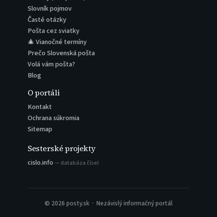
Slovník pojmov
Časté otázky
Pošta cez sviatky
🎄 Vianočné termíny
Prečo Slovenská pošta
Volá vám pošta?
Blog
O portáli
Kontakt
Ochrana súkromia
Sitemap
Sesterské projekty
cislo.info
— databáza čísel
© 2026 posty.sk · Nezávislý informačný portál