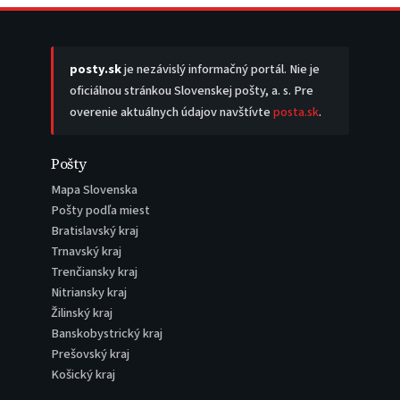
posty.sk
je nezávislý informačný portál. Nie je
oficiálnou stránkou Slovenskej pošty, a. s. Pre
overenie aktuálnych údajov navštívte
posta.sk
.
Pošty
Mapa Slovenska
Pošty podľa miest
Bratislavský kraj
Trnavský kraj
Trenčiansky kraj
Nitriansky kraj
Žilinský kraj
Banskobystrický kraj
Prešovský kraj
Košický kraj