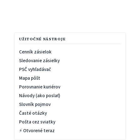
UŽITOČNÉ NÁSTROJE
Cenník zásielok
Sledovanie zásielky
PSČ vyhľadávač
Mapa pôšt
Porovnanie kuriérov
Návody (ako poslať)
Slovník pojmov
Časté otázky
Pošta cez sviatky
⚡ Otvorené teraz