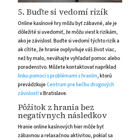
5. Buďte si vedomí rizík
Online kasínové hry môžu byť zábavné, ale je
dôležité si uvedomiť, že môžu viesť k rizikám,
ako je závislosť. Buďte si vedomí týchto rizík a
ak cítite, že hranie ovplyvňuje váš život viac,
než by malo, neváhajte vyhľadať pomoc alebo
poradenstvo. Môžete kontaktovať napríklad
linku pomoci s problémami s hraním
, ktorú
prevádzkuje
Centrum pre liečbu drogových
závislostí
v Bratislave.
Pôžitok z hrania bez
negatívnych následkov
Hranie online kasínových hier môže byť
zábavnou a relaxačnou aktivitou, pokiaľ sa