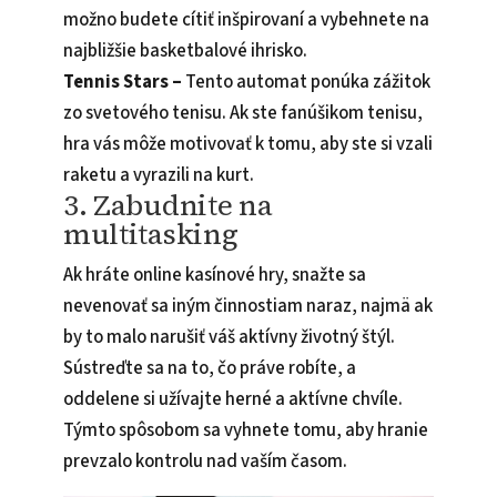
možno budete cítiť inšpirovaní a vybehnete na
najbližšie basketbalové ihrisko.
Tennis Stars –
Tento automat ponúka zážitok
zo svetového tenisu. Ak ste fanúšikom tenisu,
hra vás môže motivovať k tomu, aby ste si vzali
raketu a vyrazili na kurt.
3. Zabudnite na
multitasking
Ak hráte online kasínové hry, snažte sa
nevenovať sa iným činnostiam naraz, najmä ak
by to malo narušiť váš aktívny životný štýl.
Sústreďte sa na to, čo práve robíte, a
oddelene si užívajte herné a aktívne chvíle.
Týmto spôsobom sa vyhnete tomu, aby hranie
prevzalo kontrolu nad vaším časom.