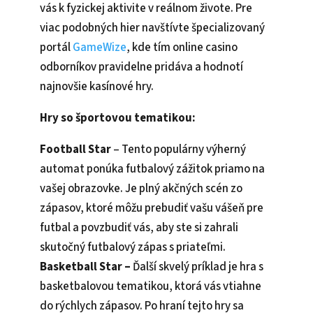
vás k fyzickej aktivite v reálnom živote. Pre
viac podobných hier navštívte špecializovaný
portál
GameWize
, kde tím online casino
odborníkov pravidelne pridáva a hodnotí
najnovšie kasínové hry.
Hry so športovou tematikou:
Football Star
– Tento populárny výherný
automat ponúka futbalový zážitok priamo na
vašej obrazovke. Je plný akčných scén zo
zápasov, ktoré môžu prebudiť vašu vášeň pre
futbal a povzbudiť vás, aby ste si zahrali
skutočný futbalový zápas s priateľmi.
Basketball Star –
Ďalší skvelý príklad je hra s
basketbalovou tematikou, ktorá vás vtiahne
do rýchlych zápasov. Po hraní tejto hry sa