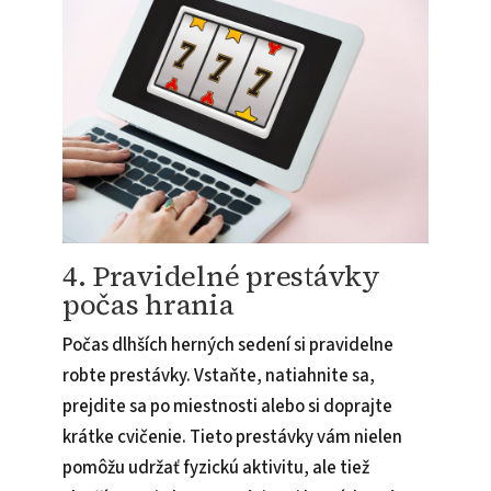
4. Pravidelné prestávky
počas hrania
Počas dlhších herných sedení si pravidelne
robte prestávky. Vstaňte, natiahnite sa,
prejdite sa po miestnosti alebo si doprajte
krátke cvičenie. Tieto prestávky vám nielen
pomôžu udržať fyzickú aktivitu, ale tiež