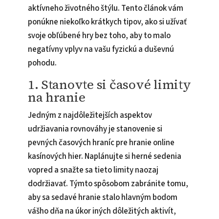
aktívneho životného štýlu. Tento článok vám
ponúkne niekoľko krátkych tipov, ako si užívať
svoje obľúbené hry bez toho, aby to malo
negatívny vplyv na vašu fyzickú a duševnú
pohodu.
1. Stanovte si časové limity
na hranie
Jedným z najdôležitejších aspektov
udržiavania rovnováhy je stanovenie si
pevných časových hraníc pre hranie online
kasínových hier. Naplánujte si herné sedenia
vopred a snažte sa tieto limity naozaj
dodržiavať. Týmto spôsobom zabránite tomu,
aby sa sedavé hranie stalo hlavným bodom
vášho dňa na úkor iných dôležitých aktivít,