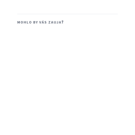
MOHLO BY VÁS ZAUJAŤ