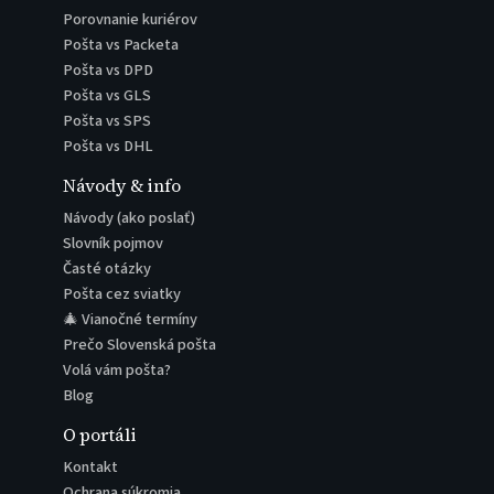
Porovnanie kuriérov
Pošta vs Packeta
Pošta vs DPD
Pošta vs GLS
Pošta vs SPS
Pošta vs DHL
Návody & info
Návody (ako poslať)
Slovník pojmov
Časté otázky
Pošta cez sviatky
🎄 Vianočné termíny
Prečo Slovenská pošta
Volá vám pošta?
Blog
O portáli
Kontakt
Ochrana súkromia