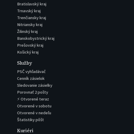
Bratislavský kraj
Trnavský kraj
Trenčiansky kraj
Nitriansky kraj
Žilinský kraj
Banskobystrický kraj
Prešovský kraj
Košický kraj
Služby
PSČ vyhľadávač
Cenník zásielok
Sledovanie zásielky
Porovnať 2 pošty
⚡ Otvorené teraz
Otvorené v sobotu
Otvorené v nedeľu
Štatistiky pôšt
Kuriéri