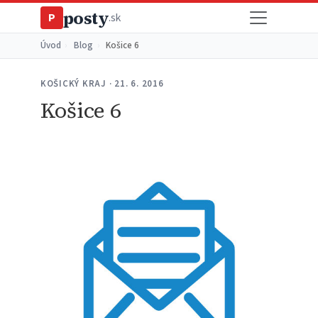
posty
P
.sk
Úvod
›
Blog
›
Košice 6
KOŠICKÝ KRAJ · 21. 6. 2016
Košice 6