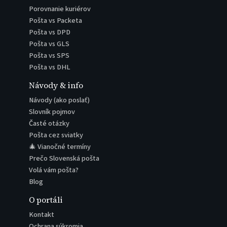
Porovnanie kuriérov
Pošta vs Packeta
Pošta vs DPD
Pošta vs GLS
Pošta vs SPS
Pošta vs DHL
Návody & info
Návody (ako poslať)
Slovník pojmov
Časté otázky
Pošta cez sviatky
🎄 Vianočné termíny
Prečo Slovenská pošta
Volá vám pošta?
Blog
O portáli
Kontakt
Ochrana súkromia