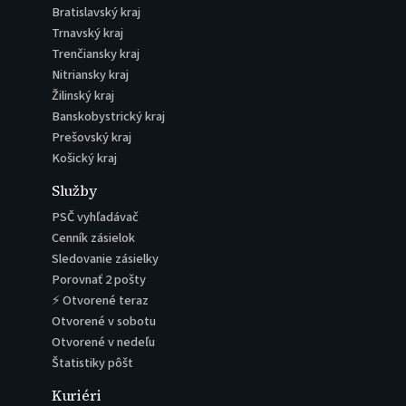
Bratislavský kraj
Trnavský kraj
Trenčiansky kraj
Nitriansky kraj
Žilinský kraj
Banskobystrický kraj
Prešovský kraj
Košický kraj
Služby
PSČ vyhľadávač
Cenník zásielok
Sledovanie zásielky
Porovnať 2 pošty
⚡ Otvorené teraz
Otvorené v sobotu
Otvorené v nedeľu
Štatistiky pôšt
Kuriéri