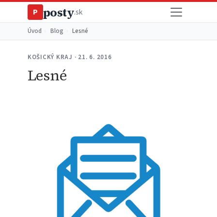
posty
P
.sk
Úvod
›
Blog
›
Lesné
KOŠICKÝ KRAJ · 21. 6. 2016
Lesné