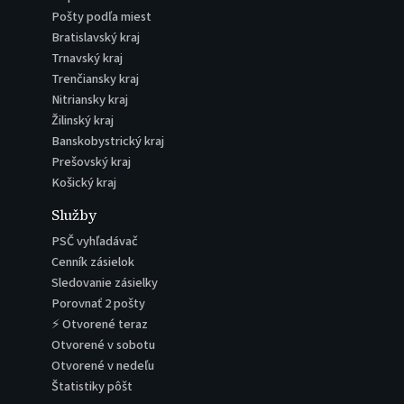
Pošty podľa miest
Bratislavský kraj
Trnavský kraj
Trenčiansky kraj
Nitriansky kraj
Žilinský kraj
Banskobystrický kraj
Prešovský kraj
Košický kraj
Služby
PSČ vyhľadávač
Cenník zásielok
Sledovanie zásielky
Porovnať 2 pošty
⚡ Otvorené teraz
Otvorené v sobotu
Otvorené v nedeľu
Štatistiky pôšt