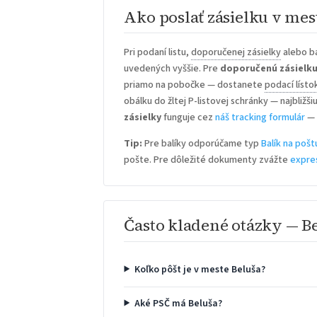
Ako poslať zásielku v mes
Pri podaní listu,
doporučenej zásielky
alebo ba
uvedených vyššie. Pre
doporučenú zásielk
priamo na pobočke — dostanete
podací lísto
obálku do žltej P-listovej schránky — najbližš
zásielky
funguje cez
náš tracking formulár
— 
Tip:
Pre balíky odporúčame typ
Balík na pošt
pošte. Pre dôležité dokumenty zvážte
expre
Často kladené otázky — B
Koľko pôšt je v meste Beluša?
Aké PSČ má Beluša?