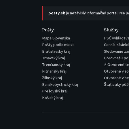
posty.sk
je nezávislý informačný portál. Nie j
Pošty
Služby
Mapa Slovenska
PSČ vyhľadáv
Pošty podľa miest
Cenník zásielo
Bratislavský kraj
Sledovanie zá
Trnavský kraj
Porovnať 2 po
Trenčiansky kraj
⚡ Otvorené t
Nitriansky kraj
Otvorené v s
Žilinský kraj
Otvorené v n
Banskobystrický kraj
Štatistiky pôš
Prešovský kraj
Košický kraj