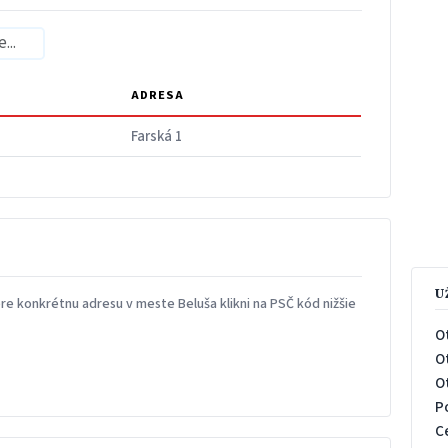
ADRESA
Farská 1
U
e konkrétnu adresu v meste Beluša klikni na PSČ kód nižšie
O
O
O
P
C