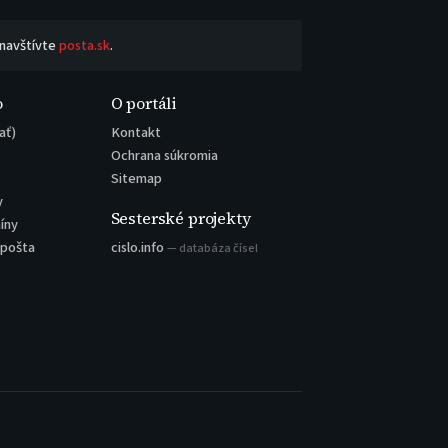
 navštívte
posta.sk
.
o
O portáli
ať)
Kontakt
Ochrana súkromia
Sitemap
y
Sesterské projekty
íny
 pošta
cislo.info
— databáza čísel