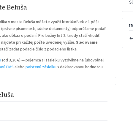
S
te Beluša
líka v meste Beluša môžete využiť ktorúkoľvek z 1 pôšt
I
u
(právne písomnosti, súdne dokumenty) odporúčame podať
k
ako dôkaz o podaní. Pre bežný list 2. triedy stačí vhodiť
←
iu nájdete pri každej pošte uvedenej vyššie.
Sledovanie
stačí zadať podacie číslo z podacieho lístka.
u
(od 3,20 €) — príjemca si zásielku vyzdvihne na ľubovoľnej
snú EMS
alebo
poistenú zásielku
s deklarovanou hodnotou.
eluša