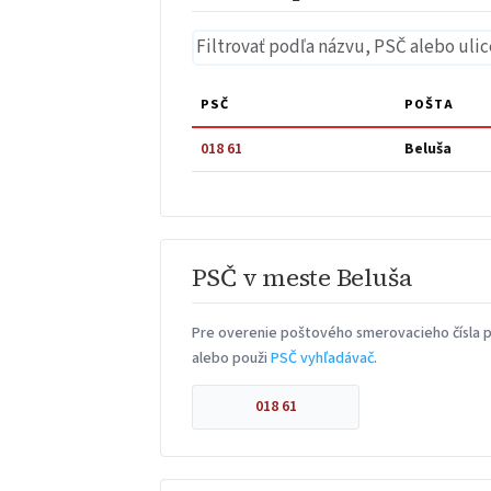
PSČ
POŠTA
018 61
Beluša
PSČ v meste Beluša
Pre overenie poštového smerovacieho čísla pr
alebo použi
PSČ vyhľadávač
.
018 61