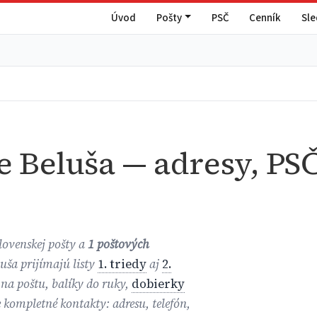
Úvod
Pošty
PSČ
Cenník
Sl
e Beluša — adresy, PSČ
lovenskej pošty a
1 poštových
luša prijímajú listy
1. triedy
aj
2.
 na poštu, balíky do ruky,
dobierky
e kompletné kontakty: adresu, telefón,