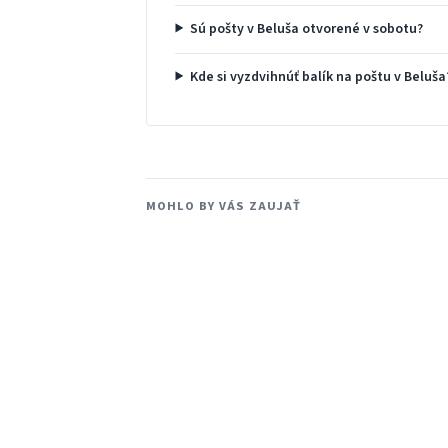
Sú pošty v Beluša otvorené v sobotu?
Kde si vyzdvihnúť balík na poštu v Beluša
MOHLO BY VÁS ZAUJAŤ