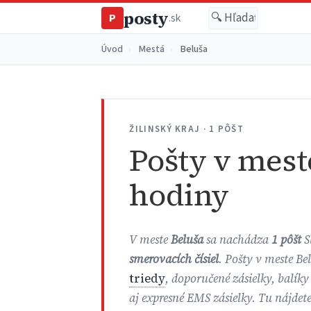
posty
P
.sk
Úvod
›
Mestá
›
Beluša
ŽILINSKÝ KRAJ · 1 PÔŠT
Pošty v mest
hodiny
V meste
Beluša
sa nachádza
1 pôšt
S
smerovacích čísiel
. Pošty v meste Be
triedy
, doporučené zásielky, balíky
aj expresné EMS zásielky. Tu nájdet