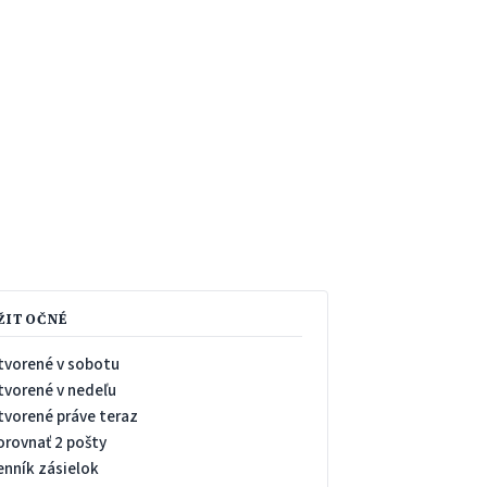
ŽITOČNÉ
tvorené v sobotu
tvorené v nedeľu
tvorené práve teraz
orovnať 2 pošty
enník zásielok