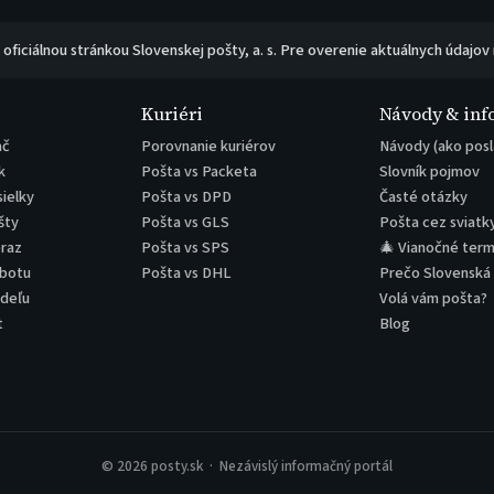
e oficiálnou stránkou Slovenskej pošty, a. s. Pre overenie aktuálnych údajov
Kuriéri
Návody & inf
ač
Porovnanie kuriérov
Návody (ako posl
k
Pošta vs Packeta
Slovník pojmov
sielky
Pošta vs DPD
Časté otázky
šty
Pošta vs GLS
Pošta cez sviatk
eraz
Pošta vs SPS
🎄 Vianočné term
obotu
Pošta vs DHL
Prečo Slovenská
edeľu
Volá vám pošta?
t
Blog
© 2026 posty.sk · Nezávislý informačný portál