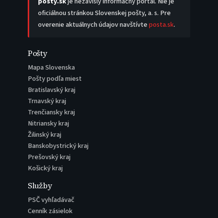
posty.sk
je nezávislý informačný portál. Nie je
oficiálnou stránkou Slovenskej pošty, a. s. Pre
overenie aktuálnych údajov navštívte
posta.sk
.
Pošty
Mapa Slovenska
Pošty podľa miest
Bratislavský kraj
Trnavský kraj
Trenčiansky kraj
Nitriansky kraj
Žilinský kraj
Banskobystrický kraj
Prešovský kraj
Košický kraj
Služby
PSČ vyhľadávač
Cenník zásielok