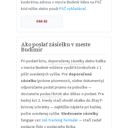
konkrétnu adresu v meste Budimír klikni na PSČ
kód nižšie alebo použi
PSČ vyhľadávač
.
044 43
Ako poslať zásielku v meste
Budimír
Pri podaní listu,
doporučenej zásielky
alebo balíka
v meste Budimír môžete využiť ktorúkoľvek z 1
pôšt uvedených vyššie. Pre
doporučenú
zásielku
(právne písomnosti, súdne dokumenty)
odporúčame podať priamo na pobočke —
dostanete
podací lístok
ako dôkaz o podaní. Pre
bežný list 2. triedy stačí vhodiť obálku do žltej P-
listovej schránky — najbližšiu nájdete pri každej
pošte uvedenej vyššie.
Sledovanie zásielky
funguje cez
náš tracking formulár
— stačí zadať
podacie číslo z podacieho lístka.