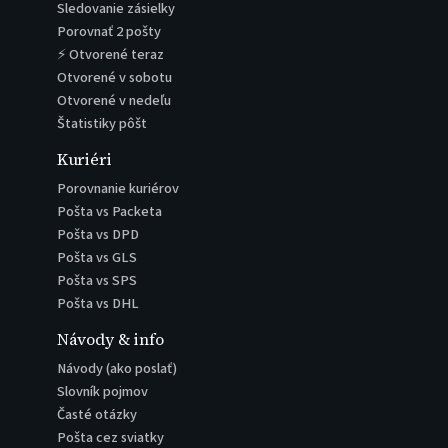
Sledovanie zásielky
Porovnať 2 pošty
⚡ Otvorené teraz
Otvorené v sobotu
Otvorené v nedeľu
Štatistiky pôšt
Kuriéri
Porovnanie kuriérov
Pošta vs Packeta
Pošta vs DPD
Pošta vs GLS
Pošta vs SPS
Pošta vs DHL
Návody & info
Návody (ako poslať)
Slovník pojmov
Časté otázky
Pošta cez sviatky