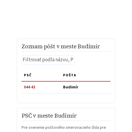
Zoznam pôšt v meste Budimír
PSČ
POŠTA
044 43
Budimír
PSČ v meste Budimír
Pre overenie poštového smerovacieho čísla pre