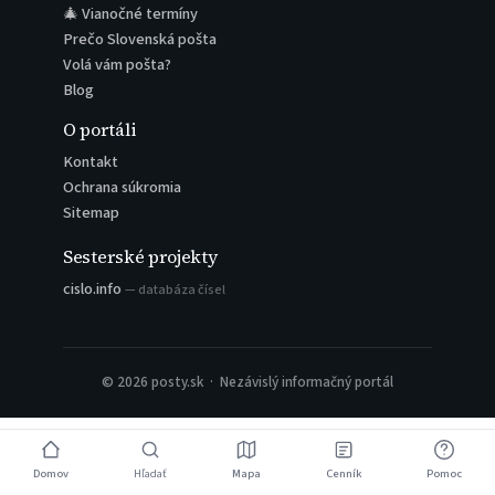
🎄 Vianočné termíny
Prečo Slovenská pošta
Volá vám pošta?
Blog
O portáli
Kontakt
Ochrana súkromia
Sitemap
Sesterské projekty
cislo.info
— databáza čísel
© 2026 posty.sk · Nezávislý informačný portál
Domov
Hľadať
Mapa
Cenník
Pomoc