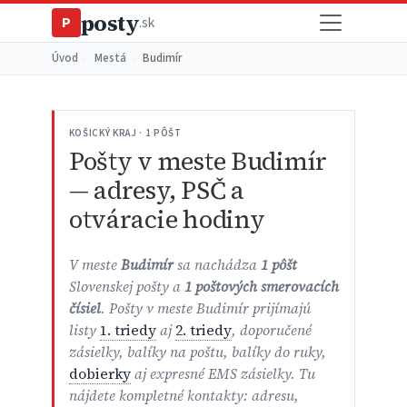
posty
P
.sk
Úvod
›
Mestá
›
Budimír
KOŠICKÝ KRAJ · 1 PÔŠT
Pošty v meste Budimír
— adresy, PSČ a
otváracie hodiny
V meste
Budimír
sa nachádza
1 pôšt
Slovenskej pošty a
1 poštových smerovacích
čísiel
. Pošty v meste Budimír prijímajú
listy
1. triedy
aj
2. triedy
, doporučené
zásielky, balíky na poštu, balíky do ruky,
dobierky
aj expresné EMS zásielky. Tu
nájdete kompletné kontakty: adresu,