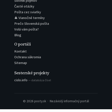
Slovník pojmov
Časté otázky
Pošta cez sviatky
🎄 Vianočné termíny
Prečo Slovenská pošta
Volá vám pošta?
Blog
O portáli
Kontakt
Ochrana súkromia
Sitemap
Sesterské projekty
cislo.info
— databáza čísel
© 2026 posty.sk · Nezávislý informačný portál