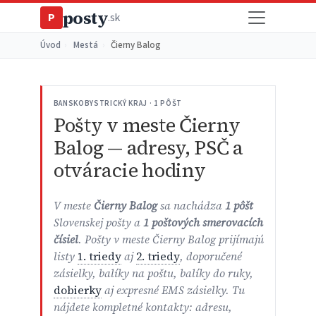
posty
P
.sk
Úvod
›
Mestá
›
Čierny Balog
BANSKOBYSTRICKÝ KRAJ · 1 PÔŠT
Pošty v meste Čierny
Balog — adresy, PSČ a
otváracie hodiny
V meste
Čierny Balog
sa nachádza
1 pôšt
Slovenskej pošty a
1 poštových smerovacích
čísiel
. Pošty v meste Čierny Balog prijímajú
listy
1. triedy
aj
2. triedy
, doporučené
zásielky, balíky na poštu, balíky do ruky,
dobierky
aj expresné EMS zásielky. Tu
nájdete kompletné kontakty: adresu,