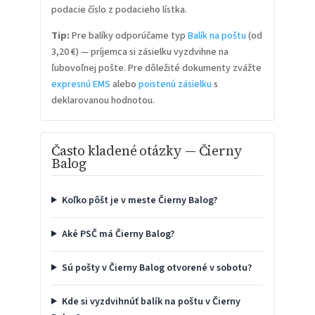
podacie číslo z podacieho lístka.
Tip:
Pre balíky odporúčame typ
Balík na poštu
(od
3,20 €) — príjemca si zásielku vyzdvihne na
ľubovoľnej pošte. Pre dôležité dokumenty zvážte
expresnú EMS
alebo
poistenú zásielku
s
deklarovanou hodnotou.
Často kladené otázky — Čierny
Balog
Koľko pôšt je v meste Čierny Balog?
Aké PSČ má Čierny Balog?
Sú pošty v Čierny Balog otvorené v sobotu?
Kde si vyzdvihnúť balík na poštu v Čierny