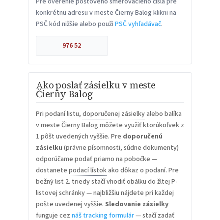
Pre overenie poštového smerovacieho čísla pre
konkrétnu adresu v meste Čierny Balog klikni na
PSČ kód nižšie alebo použi
PSČ vyhľadávač
.
976 52
Ako poslať zásielku v meste
Čierny Balog
Pri podaní listu,
doporučenej zásielky
alebo balíka
v meste Čierny Balog môžete využiť ktorúkoľvek z
1 pôšt uvedených vyššie. Pre
doporučenú
zásielku
(právne písomnosti, súdne dokumenty)
odporúčame podať priamo na pobočke —
dostanete
podací lístok
ako dôkaz o podaní. Pre
bežný list 2. triedy stačí vhodiť obálku do žltej P-
listovej schránky — najbližšiu nájdete pri každej
pošte uvedenej vyššie.
Sledovanie zásielky
funguje cez
náš tracking formulár
— stačí zadať