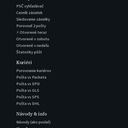
PSČ vyhľadávač
Cenník zásielok
Sledovanie zásielky
Porovnať 2 pošty
⚡ Otvorené teraz
Otvorené v sobotu
Otvorené v nedeľu
Štatistiky pôšt
Kuriéri
Porovnanie kuriérov
Pošta vs Packeta
Pošta vs DPD
Pošta vs GLS
Pošta vs SPS
Pošta vs DHL
Návody & info
Návody (ako poslať)