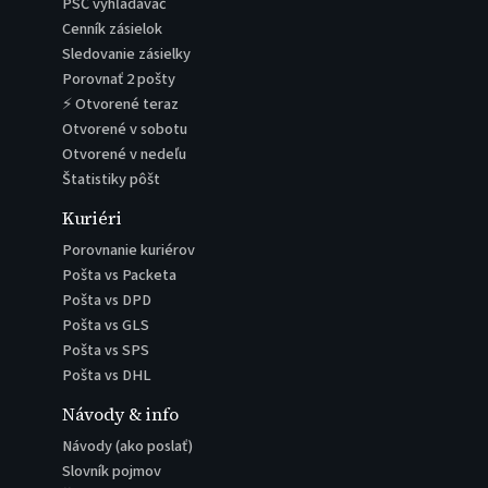
PSČ vyhľadávač
Cenník zásielok
Sledovanie zásielky
Porovnať 2 pošty
⚡ Otvorené teraz
Otvorené v sobotu
Otvorené v nedeľu
Štatistiky pôšt
Kuriéri
Porovnanie kuriérov
Pošta vs Packeta
Pošta vs DPD
Pošta vs GLS
Pošta vs SPS
Pošta vs DHL
Návody & info
Návody (ako poslať)
Slovník pojmov