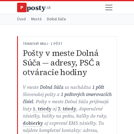
posty
P
.sk
Úvod
›
Mestá
›
Dolná Súča
TRNAVSKÝ KRAJ · 1 PÔŠT
Pošty v meste Dolná
Súča — adresy, PSČ a
otváracie hodiny
V meste
Dolná Súča
sa nachádza
1 pôšt
Slovenskej pošty a
1 poštových smerovacích
čísiel
. Pošty v meste Dolná Súča prijímajú
listy
1. triedy
aj
2. triedy
, doporučené
zásielky, balíky na poštu, balíky do ruky,
dobierky
aj expresné EMS zásielky. Tu
nájdete kompletné kontakty: adresu,