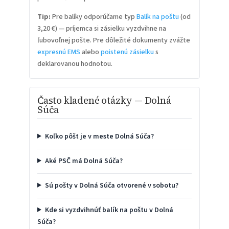
Tip:
Pre balíky odporúčame typ
Balík na poštu
(od
3,20 €) — príjemca si zásielku vyzdvihne na
ľubovoľnej pošte. Pre dôležité dokumenty zvážte
expresnú EMS
alebo
poistenú zásielku
s
deklarovanou hodnotou.
Často kladené otázky — Dolná
Súča
Koľko pôšt je v meste Dolná Súča?
Aké PSČ má Dolná Súča?
Sú pošty v Dolná Súča otvorené v sobotu?
Kde si vyzdvihnúť balík na poštu v Dolná
Súča?