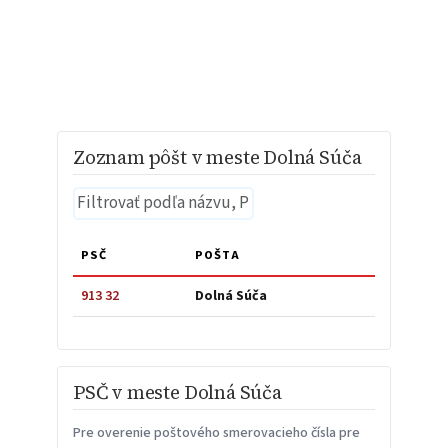
Zoznam pôšt v meste Dolná Súča
PSČ
POŠTA
913 32
Dolná Súča
PSČ v meste Dolná Súča
Pre overenie poštového smerovacieho čísla pre