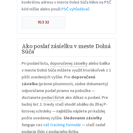
konkrétnu adresu v meste Dolná Súča klikni na PSČ
kód nižšie alebo použi
PSČ vyhľadávač
.
913 32
Ako poslať zásielku v meste Dolná
Súča
Pri podaní listu,
doporučenej zásielky
alebo balíka
v meste Dolná Súča môžete využiť ktorúkoľvek z 1
pôšt uvedených vyššie. Pre
doporučenú
zásielku
(právne písomnosti, súdne dokumenty)
odporúčame podať priamo na pobočke —
dostanete
podací lístok
ako dôkaz o podaní. Pre
bežný list 2. triedy stačí vhodiť obálku do žltej P-
listovej schránky — najbližšiu nájdete pri každej
pošte uvedenej vyššie.
Sledovanie zásielky
funguje cez
náš tracking formulár
— stačí zadať
podacie číslo z podacieho lístka.