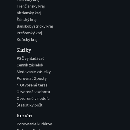
Trenčiansky kraj
Nitriansky kraj
Žilinský kraj
Banskobystrický kraj
Prešovský kraj
Košický kraj
Služby
PSČ vyhľadávač
Cenník zásielok
Sledovanie zásielky
Porovnať 2 pošty
⚡ Otvorené teraz
Otvorené v sobotu
Otvorené v nedeľu
Štatistiky pôšt
Kuriéri
Porovnanie kuriérov