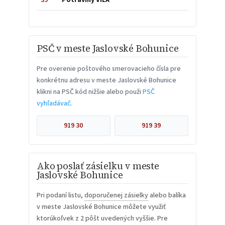
PSČ v meste Jaslovské Bohunice
Pre overenie poštového smerovacieho čísla pre
konkrétnu adresu v meste Jaslovské Bohunice
klikni na PSČ kód nižšie alebo použi
PSČ
vyhľadávač
.
919 30
919 39
Ako poslať zásielku v meste
Jaslovské Bohunice
Pri podaní listu,
doporučenej zásielky
alebo balíka
v meste Jaslovské Bohunice môžete využiť
ktorúkoľvek z 2 pôšt uvedených vyššie. Pre