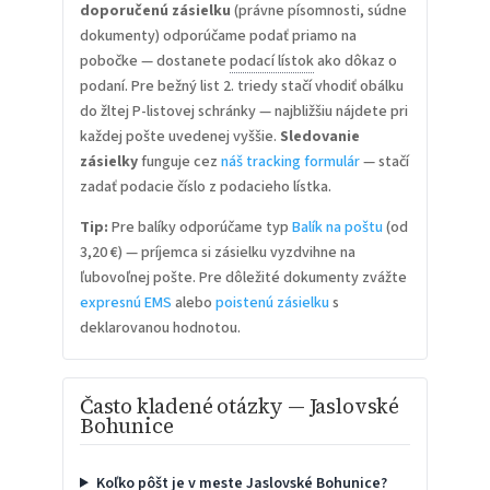
doporučenú zásielku
(právne písomnosti, súdne
dokumenty) odporúčame podať priamo na
pobočke — dostanete
podací lístok
ako dôkaz o
podaní. Pre bežný list 2. triedy stačí vhodiť obálku
do žltej P-listovej schránky — najbližšiu nájdete pri
každej pošte uvedenej vyššie.
Sledovanie
zásielky
funguje cez
náš tracking formulár
— stačí
zadať podacie číslo z podacieho lístka.
Tip:
Pre balíky odporúčame typ
Balík na poštu
(od
3,20 €) — príjemca si zásielku vyzdvihne na
ľubovoľnej pošte. Pre dôležité dokumenty zvážte
expresnú EMS
alebo
poistenú zásielku
s
deklarovanou hodnotou.
Často kladené otázky — Jaslovské
Bohunice
Koľko pôšt je v meste Jaslovské Bohunice?