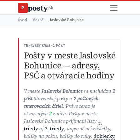
posty
P
.sk
Úvod
›
Mestá
›
Jaslovské Bohunice
TRNAVSKÝ KRAJ · 2 PÔŠT
Pošty v meste Jaslovské
Bohunice — adresy,
PSČ a otváracie hodiny
V meste
Jaslovské Bohunice
sa nachádza
2
pôšt
Slovenskej pošty a
2 poštových
smerovacích čísiel
. Práve teraz je
otvorených
2
z nich. Pošty v meste
Jaslovské Bohunice prijímajú listy
1.
triedy
aj
2. triedy
, doporučené zásielky,
balíky na poštu, balíky do ruky,
dobierky