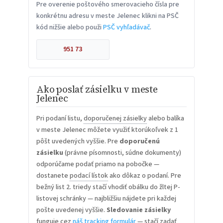
Pre overenie poštového smerovacieho čísla pre
konkrétnu adresu v meste Jelenec klikni na PSČ
kód nižšie alebo použi
PSČ vyhľadávač
.
951 73
Ako poslať zásielku v meste
Jelenec
Pri podaní listu,
doporučenej zásielky
alebo balíka
v meste Jelenec môžete využiť ktorúkoľvek z 1
pôšt uvedených vyššie. Pre
doporučenú
zásielku
(právne písomnosti, súdne dokumenty)
odporúčame podať priamo na pobočke —
dostanete
podací lístok
ako dôkaz o podaní. Pre
bežný list 2. triedy stačí vhodiť obálku do žltej P-
listovej schránky — najbližšiu nájdete pri každej
pošte uvedenej vyššie.
Sledovanie zásielky
funguje cez
náš tracking formulár
— stačí zadať