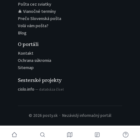
Pošta cez sviatky
🎄 Vianočné termíny
Prečo Slovenská pošta
Volá vám pošta?
Blog
O portáli
Kontakt
Ochrana súkromia
Sitemap
Sesterské projekty
cislo.info
— databáza čísel
© 2026 posty.sk · Nezávislý informačný portál