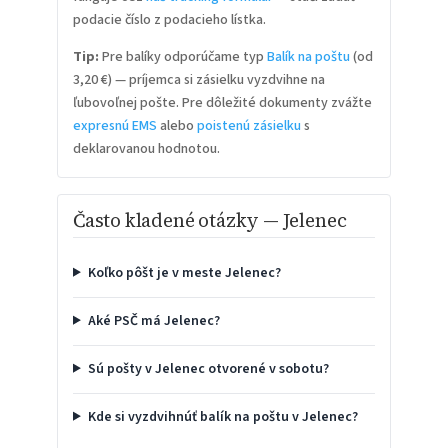
podacie číslo z podacieho lístka.
Tip:
Pre balíky odporúčame typ
Balík na poštu
(od
3,20 €) — príjemca si zásielku vyzdvihne na
ľubovoľnej pošte. Pre dôležité dokumenty zvážte
expresnú EMS
alebo
poistenú zásielku
s
deklarovanou hodnotou.
Často kladené otázky — Jelenec
Koľko pôšt je v meste Jelenec?
Aké PSČ má Jelenec?
Sú pošty v Jelenec otvorené v sobotu?
Kde si vyzdvihnúť balík na poštu v Jelenec?