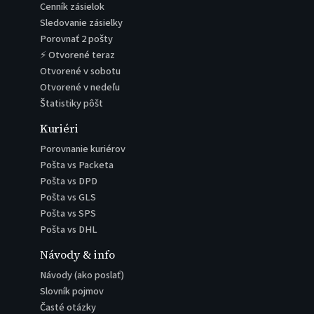
Cenník zásielok
Sledovanie zásielky
Porovnať 2 pošty
⚡ Otvorené teraz
Otvorené v sobotu
Otvorené v nedeľu
Štatistiky pôšt
Kuriéri
Porovnanie kuriérov
Pošta vs Packeta
Pošta vs DPD
Pošta vs GLS
Pošta vs SPS
Pošta vs DHL
Návody & info
Návody (ako poslať)
Slovník pojmov
Časté otázky