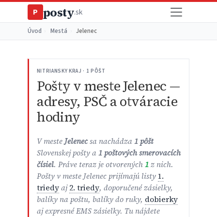
posty
P
.sk
Úvod
›
Mestá
›
Jelenec
NITRIANSKY KRAJ · 1 PÔŠT
Pošty v meste Jelenec —
adresy, PSČ a otváracie
hodiny
V meste
Jelenec
sa nachádza
1 pôšt
Slovenskej pošty a
1 poštových smerovacích
čísiel
. Práve teraz je otvorených
1
z nich.
Pošty v meste Jelenec prijímajú listy
1.
triedy
aj
2. triedy
, doporučené zásielky,
balíky na poštu, balíky do ruky,
dobierky
aj expresné EMS zásielky. Tu nájdete