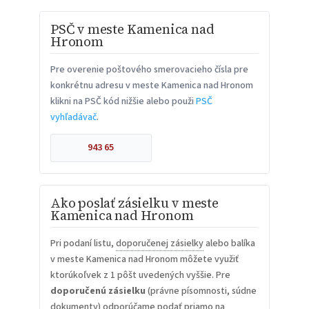
PSČ v meste Kamenica nad
Hronom
Pre overenie poštového smerovacieho čísla pre
konkrétnu adresu v meste Kamenica nad Hronom
klikni na PSČ kód nižšie alebo použi
PSČ
vyhľadávač
.
943 65
Ako poslať zásielku v meste
Kamenica nad Hronom
Pri podaní listu,
doporučenej zásielky
alebo balíka
v meste Kamenica nad Hronom môžete využiť
ktorúkoľvek z 1 pôšt uvedených vyššie. Pre
doporučenú zásielku
(právne písomnosti, súdne
dokumenty) odporúčame podať priamo na