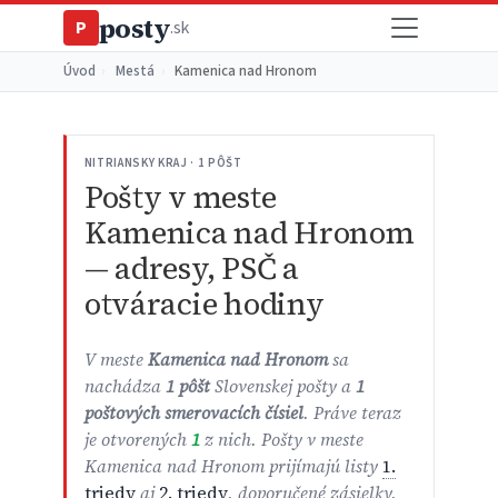
posty
P
.sk
Úvod
›
Mestá
›
Kamenica nad Hronom
NITRIANSKY KRAJ · 1 PÔŠT
Pošty v meste
Kamenica nad Hronom
— adresy, PSČ a
otváracie hodiny
V meste
Kamenica nad Hronom
sa
nachádza
1 pôšt
Slovenskej pošty a
1
poštových smerovacích čísiel
. Práve teraz
je otvorených
1
z nich. Pošty v meste
Kamenica nad Hronom prijímajú listy
1.
triedy
aj
2. triedy
, doporučené zásielky,