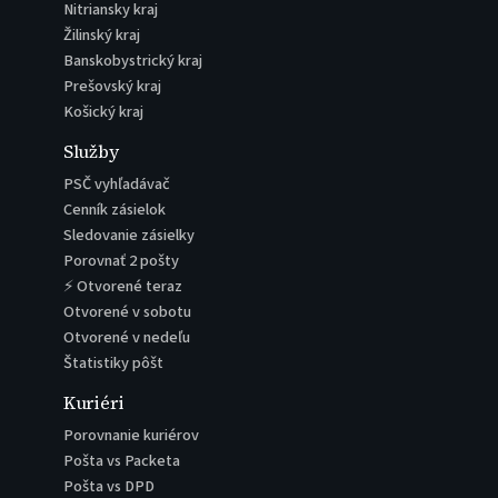
Nitriansky kraj
Žilinský kraj
Banskobystrický kraj
Prešovský kraj
Košický kraj
Služby
PSČ vyhľadávač
Cenník zásielok
Sledovanie zásielky
Porovnať 2 pošty
⚡ Otvorené teraz
Otvorené v sobotu
Otvorené v nedeľu
Štatistiky pôšt
Kuriéri
Porovnanie kuriérov
Pošta vs Packeta
Pošta vs DPD