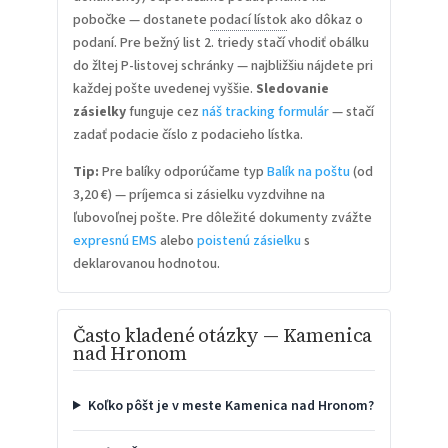
pobočke — dostanete
podací lístok
ako dôkaz o
podaní. Pre bežný list 2. triedy stačí vhodiť obálku
do žltej P-listovej schránky — najbližšiu nájdete pri
každej pošte uvedenej vyššie.
Sledovanie
zásielky
funguje cez
náš tracking formulár
— stačí
zadať podacie číslo z podacieho lístka.
Tip:
Pre balíky odporúčame typ
Balík na poštu
(od
3,20 €) — príjemca si zásielku vyzdvihne na
ľubovoľnej pošte. Pre dôležité dokumenty zvážte
expresnú EMS
alebo
poistenú zásielku
s
deklarovanou hodnotou.
Často kladené otázky — Kamenica
nad Hronom
Koľko pôšt je v meste Kamenica nad Hronom?