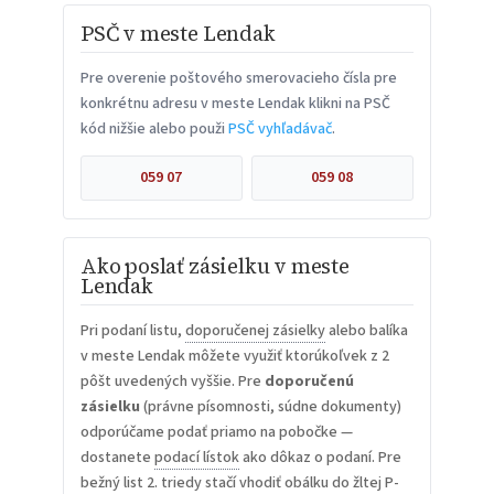
PSČ v meste Lendak
Pre overenie poštového smerovacieho čísla pre
konkrétnu adresu v meste Lendak klikni na PSČ
kód nižšie alebo použi
PSČ vyhľadávač
.
059 07
059 08
Ako poslať zásielku v meste
Lendak
Pri podaní listu,
doporučenej zásielky
alebo balíka
v meste Lendak môžete využiť ktorúkoľvek z 2
pôšt uvedených vyššie. Pre
doporučenú
zásielku
(právne písomnosti, súdne dokumenty)
odporúčame podať priamo na pobočke —
dostanete
podací lístok
ako dôkaz o podaní. Pre
bežný list 2. triedy stačí vhodiť obálku do žltej P-