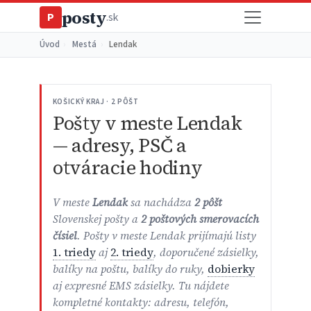
posty
P
.sk
Úvod
›
Mestá
›
Lendak
KOŠICKÝ KRAJ · 2 PÔŠT
Pošty v meste Lendak
— adresy, PSČ a
otváracie hodiny
V meste
Lendak
sa nachádza
2 pôšt
Slovenskej pošty a
2 poštových smerovacích
čísiel
. Pošty v meste Lendak prijímajú listy
1. triedy
aj
2. triedy
, doporučené zásielky,
balíky na poštu, balíky do ruky,
dobierky
aj expresné EMS zásielky. Tu nájdete
kompletné kontakty: adresu, telefón,