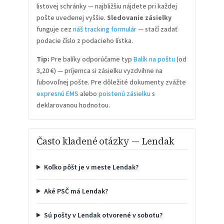
listovej schránky — najbližšiu nájdete pri každej
pošte uvedenej vyššie.
Sledovanie zásielky
funguje cez
náš tracking formulár
— stačí zadať
podacie číslo z podacieho lístka.
Tip:
Pre balíky odporúčame typ
Balík na poštu
(od
3,20 €) — príjemca si zásielku vyzdvihne na
ľubovoľnej pošte. Pre dôležité dokumenty zvážte
expresnú EMS
alebo
poistenú zásielku
s
deklarovanou hodnotou.
Často kladené otázky — Lendak
Koľko pôšt je v meste Lendak?
Aké PSČ má Lendak?
Sú pošty v Lendak otvorené v sobotu?