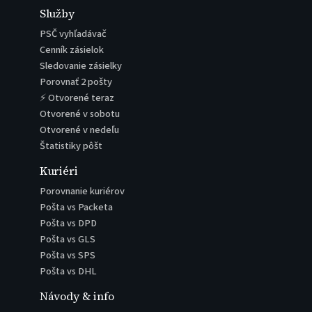
Služby
PSČ vyhľadávač
Cenník zásielok
Sledovanie zásielky
Porovnať 2 pošty
⚡ Otvorené teraz
Otvorené v sobotu
Otvorené v nedeľu
Štatistiky pôšt
Kuriéri
Porovnanie kuriérov
Pošta vs Packeta
Pošta vs DPD
Pošta vs GLS
Pošta vs SPS
Pošta vs DHL
Návody & info