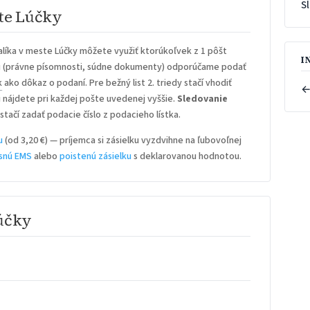
S
ste Lúčky
líka v meste Lúčky môžete využiť ktorúkoľvek z 1 pôšt
I
u
(právne písomnosti, súdne dokumenty) odporúčame podať
k
ako dôkaz o podaní. Pre bežný list 2. triedy stačí vhodiť
←
iu nájdete pri každej pošte uvedenej vyššie.
Sledovanie
stačí zadať podacie číslo z podacieho lístka.
u
(od 3,20 €) — príjemca si zásielku vyzdvihne na ľubovoľnej
snú EMS
alebo
poistenú zásielku
s deklarovanou hodnotou.
Lúčky