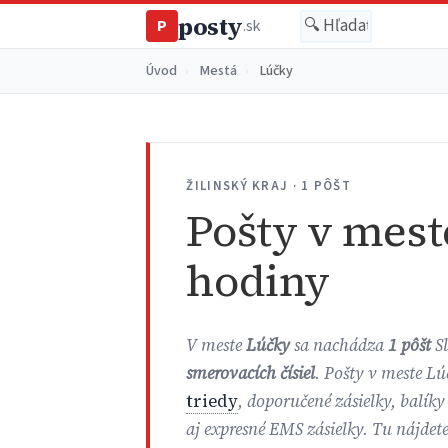
posty
P
.sk
Úvod
›
Mestá
›
Lúčky
ŽILINSKÝ KRAJ · 1 PÔŠT
Pošty v mest
hodiny
V meste
Lúčky
sa nachádza
1 pôšt
Sl
smerovacích čísiel
. Pošty v meste Lú
triedy
, doporučené zásielky, balíky
aj expresné EMS zásielky. Tu nájdet