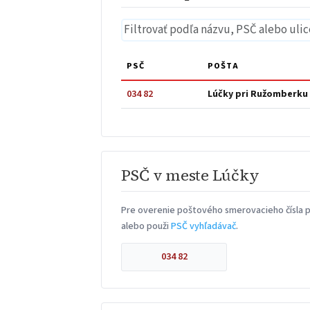
PSČ
POŠTA
034 82
Lúčky pri Ružomberku
PSČ v meste Lúčky
Pre overenie poštového smerovacieho čísla pr
alebo použi
PSČ vyhľadávač
.
034 82