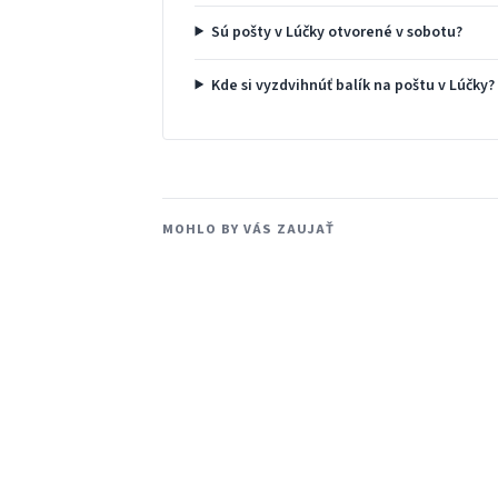
Sú pošty v Lúčky otvorené v sobotu?
Kde si vyzdvihnúť balík na poštu v Lúčky?
MOHLO BY VÁS ZAUJAŤ