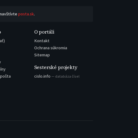
 navštívte
posta.sk
.
o
O portáli
ať)
Kontakt
Ochrana súkromia
Sitemap
y
Sesterské projekty
íny
 pošta
cislo.info
— databáza čísel