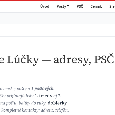
Úvod
Pošty
PSČ
Cenník
Sl
e Lúčky — adresy, PSČ
ovenskej pošty a
1 poštových
čky prijímajú listy
1. triedy
aj
2.
 na poštu, balíky do ruky,
dobierky
e kompletné kontakty: adresu, telefón,