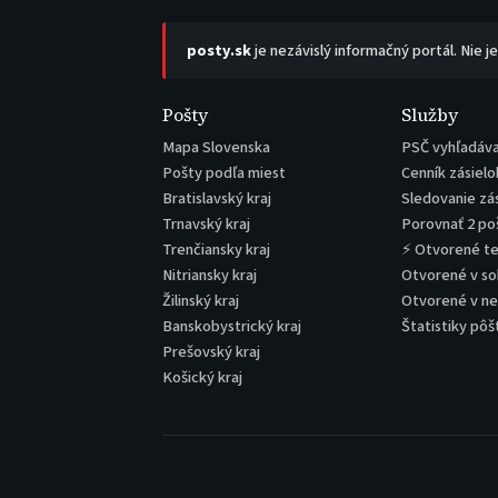
posty.sk
je nezávislý informačný portál. Nie j
Pošty
Služby
Mapa Slovenska
PSČ vyhľadáv
Pošty podľa miest
Cenník zásielo
Bratislavský kraj
Sledovanie zá
Trnavský kraj
Porovnať 2 po
Trenčiansky kraj
⚡ Otvorené t
Nitriansky kraj
Otvorené v s
Žilinský kraj
Otvorené v n
Banskobystrický kraj
Štatistiky pôš
Prešovský kraj
Košický kraj