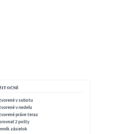
ŽITOČNÉ
tvorené v sobotu
tvorené v nedeľu
tvorené práve teraz
orovnať 2 pošty
enník zásielok