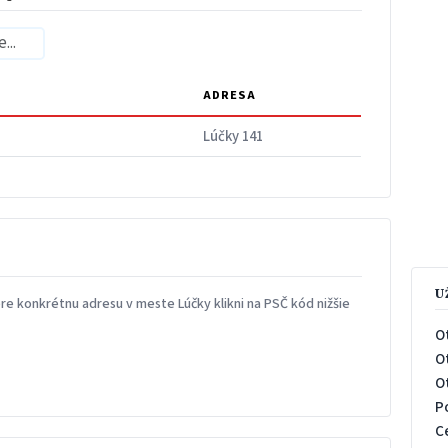
ADRESA
Lúčky 141
U
e konkrétnu adresu v meste Lúčky klikni na PSČ kód nižšie
O
O
O
P
C