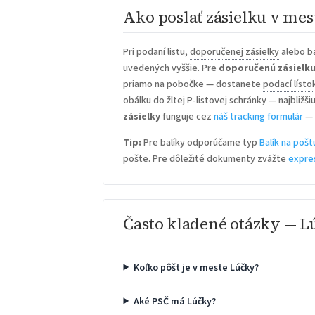
Ako poslať zásielku v me
Pri podaní listu,
doporučenej zásielky
alebo ba
uvedených vyššie. Pre
doporučenú zásielk
priamo na pobočke — dostanete
podací lísto
obálku do žltej P-listovej schránky — najbližš
zásielky
funguje cez
náš tracking formulár
— 
Tip:
Pre balíky odporúčame typ
Balík na pošt
pošte. Pre dôležité dokumenty zvážte
expre
Často kladené otázky — 
Koľko pôšt je v meste Lúčky?
Aké PSČ má Lúčky?