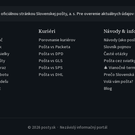
e oficiálnou stránkou Slovenskej pošty, a. s. Pre overenie aktuálnych údajov
Kuriéri
Návody & inf
ač
Porovnanie kuriérov
Návody (ako posl
k
Pošta vs Packeta
Slovník pojmov
sielky
Pošta vs DPD
Časté otázky
šty
Pošta vs GLS
Pošta cez sviatk
eraz
Pošta vs SPS
🎄 Vianočné term
obotu
Pošta vs DHL
Prečo Slovenská
edeľu
Volá vám pošta?
t
Blog
© 2026 posty.sk · Nezávislý informačný portál