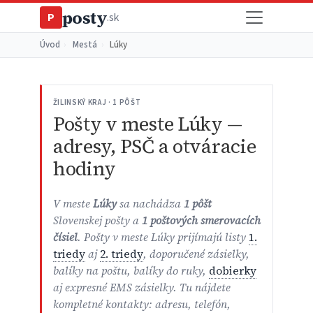
posty
P
.sk
Úvod
›
Mestá
›
Lúky
ŽILINSKÝ KRAJ · 1 PÔŠT
Pošty v meste Lúky —
adresy, PSČ a otváracie
hodiny
V meste
Lúky
sa nachádza
1 pôšt
Slovenskej pošty a
1 poštových smerovacích
čísiel
. Pošty v meste Lúky prijímajú listy
1.
triedy
aj
2. triedy
, doporučené zásielky,
balíky na poštu, balíky do ruky,
dobierky
aj expresné EMS zásielky. Tu nájdete
kompletné kontakty: adresu, telefón,