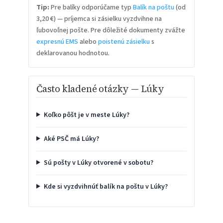
Tip:
Pre balíky odporúčame typ
Balík na poštu
(od
3,20 €) — príjemca si zásielku vyzdvihne na
ľubovoľnej pošte. Pre dôležité dokumenty zvážte
expresnú EMS
alebo
poistenú zásielku
s
deklarovanou hodnotou.
Často kladené otázky — Lúky
Koľko pôšt je v meste Lúky?
Aké PSČ má Lúky?
Sú pošty v Lúky otvorené v sobotu?
Kde si vyzdvihnúť balík na poštu v Lúky?