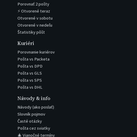
Porovnať 2 pošty
⚡ Otvorené teraz
Otvorené v sobotu
Otvorené v nedeľu
Štatistiky pôšt
Kuriéri
Porovnanie kuriérov
Pošta vs Packeta
Pošta vs DPD
Pošta vs GLS
Pošta vs SPS
Pošta vs DHL
Návody & info
Návody (ako poslať)
Slovník pojmov
Časté otázky
Pošta cez sviatky
🎄 Vianočné termíny