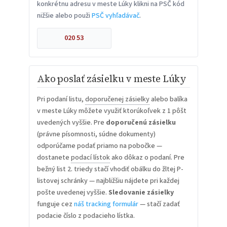
konkrétnu adresu v meste Lúky klikni na PSČ kód
nižšie alebo použi
PSČ vyhľadávač
.
020 53
Ako poslať zásielku v meste Lúky
Pri podaní listu,
doporučenej zásielky
alebo balíka
v meste Lúky môžete využiť ktorúkoľvek z 1 pôšt
uvedených vyššie. Pre
doporučenú zásielku
(právne písomnosti, súdne dokumenty)
odporúčame podať priamo na pobočke —
dostanete
podací lístok
ako dôkaz o podaní. Pre
bežný list 2. triedy stačí vhodiť obálku do žltej P-
listovej schránky — najbližšiu nájdete pri každej
pošte uvedenej vyššie.
Sledovanie zásielky
funguje cez
náš tracking formulár
— stačí zadať
podacie číslo z podacieho lístka.