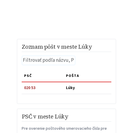
Zoznam pôšt v meste Lúky
PSČ
POŠTA
020 53
Lúky
PSČ v meste Lúky
Pre overenie poštového smerovacieho čísla pre