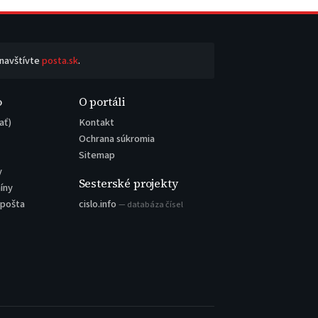
 navštívte
posta.sk
.
o
O portáli
ať)
Kontakt
Ochrana súkromia
Sitemap
y
Sesterské projekty
íny
 pošta
cislo.info
— databáza čísel