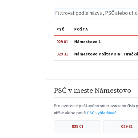
PSČ
POŠTA
029 01
Námestovo 1
029 31
Námestovo PoštaPOINT Hračká
PSČ v meste Námestovo
Pre overenie poštového smerovacieho čísla 
nižšie alebo použi
PSČ vyhľadávač
.
029 01
029 31