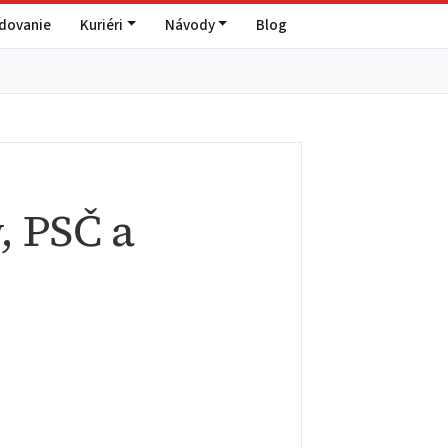
edovanie
Kuriéri
Návody
Blog
, PSČ a