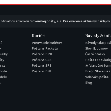
e oficiálnou stránkou Slovenskej pošty, a. s. Pre overenie aktuálnych údajov
Kuriéri
Návody & inf
ač
Porovnanie kuriérov
Návody (ako posl
k
Pošta vs Packeta
Slovník pojmov
sielky
Pošta vs DPD
Časté otázky
šty
Pošta vs GLS
Pošta cez sviatk
eraz
Pošta vs SPS
🎄 Vianočné term
obotu
Pošta vs DHL
Prečo Slovenská
edeľu
Volá vám pošta?
t
Blog