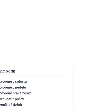
ŽITOČNÉ
tvorené v sobotu
tvorené v nedeľu
tvorené práve teraz
orovnať 2 pošty
enník zásielok