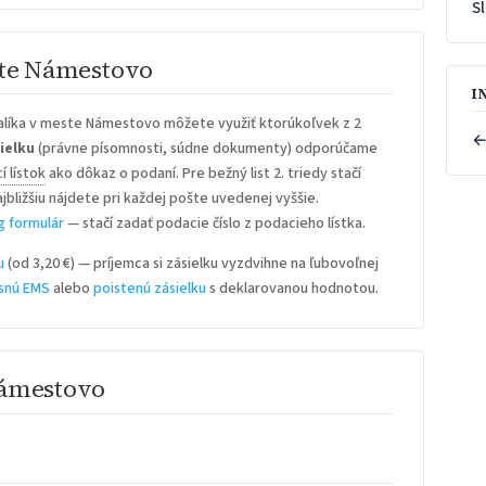
S
ste Námestovo
I
alíka v meste Námestovo môžete využiť ktorúkoľvek z 2
←
ielku
(právne písomnosti, súdne dokumenty) odporúčame
í lístok
ako dôkaz o podaní. Pre bežný list 2. triedy stačí
ajbližšiu nájdete pri každej pošte uvedenej vyššie.
g formulár
— stačí zadať podacie číslo z podacieho lístka.
u
(od 3,20 €) — príjemca si zásielku vyzdvihne na ľubovoľnej
snú EMS
alebo
poistenú zásielku
s deklarovanou hodnotou.
Námestovo