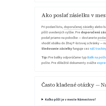
Ako poslať zásielku v me
Pri podaní listu,
doporučenej zásielky
alebo b
pôšt uvedených vyššie. Pre
doporučenú zás
podať priamo na pobočke — dostanete
podac
vhodiť obálku do žltej P-listovej schránky — n
Sledovanie zásielky
funguje cez
náš trackin
Tip:
Pre balíky odporúčame typ
Balík na pošt
pošte. Pre dôležité dokumenty zvážte
expre
Často kladené otázky — 
Koľko pôšt je v meste Námestovo?