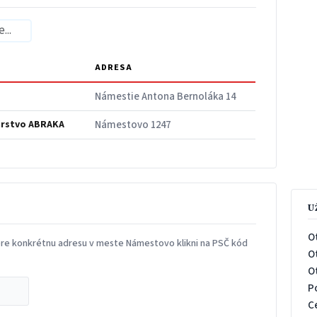
ADRESA
Námestie Antona Bernoláka 14
rstvo ABRAKA
Námestovo 1247
U
O
pre konkrétnu adresu v meste Námestovo klikni na PSČ kód
O
O
P
C