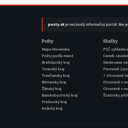
posty.sk
je nezávislý informačný portál. Nie j
Pošty
Služby
Mapa Slovenska
PSČ vyhľadáv
Pošty podľa miest
Cenník zásielo
Bratislavský kraj
Sledovanie zá
Trnavský kraj
Porovnať 2 po
Trenčiansky kraj
⚡ Otvorené t
Nitriansky kraj
Otvorené v s
Žilinský kraj
Otvorené v n
Banskobystrický kraj
Štatistiky pôš
Prešovský kraj
Košický kraj