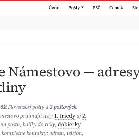
Úvod
Pošty
PSČ
Cenník
Sl
e Námestovo — adresy
diny
pôšt
Slovenskej pošty a
2 poštových
ámestovo prijímajú listy
1. triedy
aj
2.
 na poštu, balíky do ruky,
dobierky
e kompletné kontakty: adresu, telefón,