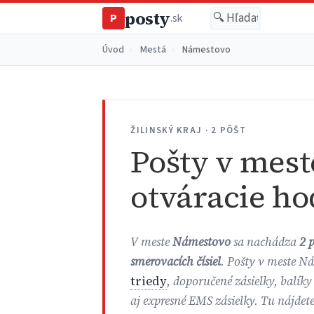
posty
P
.sk
Úvod
›
Mestá
›
Námestovo
ŽILINSKÝ KRAJ · 2 PÔŠT
Pošty v mest
otváracie ho
V meste
Námestovo
sa nachádza
2 
smerovacích čísiel
. Pošty v meste N
triedy
, doporučené zásielky, balíky
aj expresné EMS zásielky. Tu nájdet