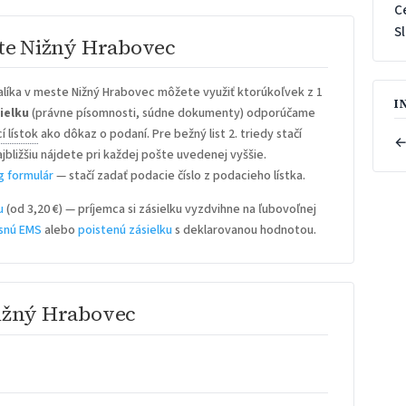
C
S
ste Nižný Hrabovec
líka v meste Nižný Hrabovec môžete využiť ktorúkoľvek z 1
I
ielku
(právne písomnosti, súdne dokumenty) odporúčame
í lístok
ako dôkaz o podaní. Pre bežný list 2. triedy stačí
←
ajbližšiu nájdete pri každej pošte uvedenej vyššie.
g formulár
— stačí zadať podacie číslo z podacieho lístka.
u
(od 3,20 €) — príjemca si zásielku vyzdvihne na ľubovoľnej
snú EMS
alebo
poistenú zásielku
s deklarovanou hodnotou.
Nižný Hrabovec