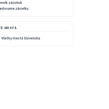
enník zásielok
ledovanie zásielky
NÉ MESTÁ
 Všetky mestá Slovenska