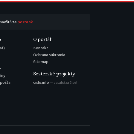
 navštívte
posta.sk
.
o
O portáli
ať)
Kontakt
Ochrana súkromia
Sitemap
y
Sesterské projekty
íny
 pošta
cislo.info
— databáza čísel