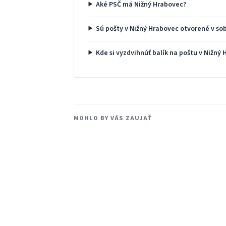
Aké PSČ má Nižný Hrabovec?
Sú pošty v Nižný Hrabovec otvorené v so
Kde si vyzdvihnúť balík na poštu v Nižný
MOHLO BY VÁS ZAUJAŤ