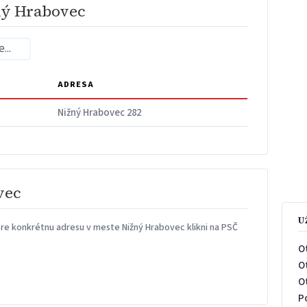
ný Hrabovec
ADRESA
Nižný Hrabovec 282
vec
U
re konkrétnu adresu v meste Nižný Hrabovec klikni na PSČ
O
O
O
P