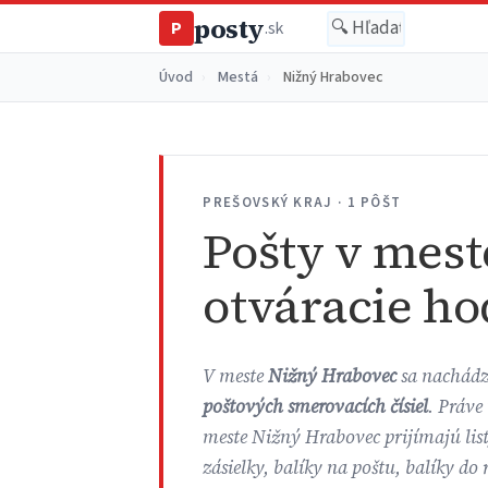
posty
P
.sk
Úvod
›
Mestá
›
Nižný Hrabovec
PREŠOVSKÝ KRAJ · 1 PÔŠT
Pošty v mest
otváracie ho
V meste
Nižný Hrabovec
sa nachád
poštových smerovacích čísiel
. Práve
meste Nižný Hrabovec prijímajú lis
zásielky, balíky na poštu, balíky do