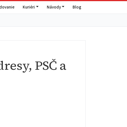
edovanie
Kuriéri
Návody
Blog
resy, PSČ a