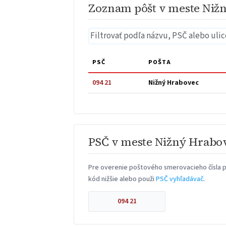
Zoznam pôšt v meste Niž
PSČ
POŠTA
094 21
Nižný Hrabovec
PSČ v meste Nižný Hrabo
Pre overenie poštového smerovacieho čísla p
kód nižšie alebo použi
PSČ vyhľadávač
.
094 21