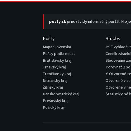
posty.sk
je nezávislý informačný portál. Nie j
Pošty
Služby
Mapa Slovenska
PSČ vyhľadáv
Pošty podľa miest
Cenník zásielo
Bratislavský kraj
Sledovanie zá
Trnavský kraj
Porovnať 2 po
Trenčiansky kraj
⚡ Otvorené t
Nitriansky kraj
Otvorené v s
Žilinský kraj
Otvorené v n
Banskobystrický kraj
Štatistiky pôš
Prešovský kraj
Košický kraj