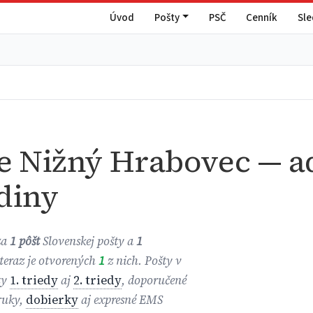
Úvod
Pošty
PSČ
Cenník
Sl
e Nižný Hrabovec — ad
diny
za
1 pôšt
Slovenskej pošty a
1
 teraz je otvorených
1
z nich. Pošty v
ty
1. triedy
aj
2. triedy
, doporučené
 ruky,
dobierky
aj expresné EMS