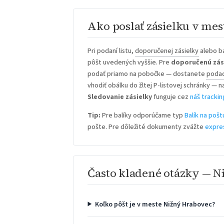
Ako poslať zásielku v me
Pri podaní listu,
doporučenej zásielky
alebo ba
pôšt uvedených vyššie. Pre
doporučenú zás
podať priamo na pobočke — dostanete
podac
vhodiť obálku do žltej P-listovej schránky — n
Sledovanie zásielky
funguje cez
náš trackin
Tip:
Pre balíky odporúčame typ
Balík na pošt
pošte. Pre dôležité dokumenty zvážte
expre
Často kladené otázky — 
Koľko pôšt je v meste Nižný Hrabovec?