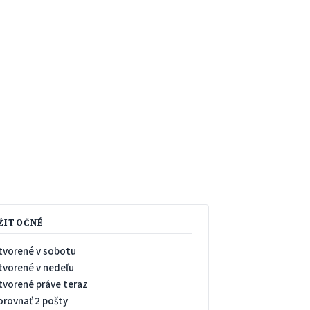
ŽITOČNÉ
tvorené v sobotu
tvorené v nedeľu
tvorené práve teraz
orovnať 2 pošty