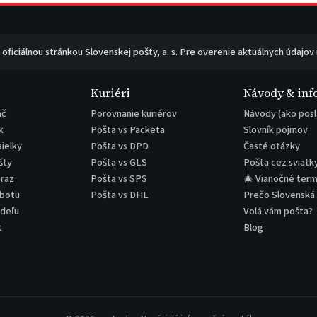
e oficiálnou stránkou Slovenskej pošty, a. s. Pre overenie aktuálnych údajov
Kuriéri
Návody & inf
ač
Porovnanie kuriérov
Návody (ako posl
k
Pošta vs Packeta
Slovník pojmov
sielky
Pošta vs DPD
Časté otázky
šty
Pošta vs GLS
Pošta cez sviatk
eraz
Pošta vs SPS
🎄 Vianočné term
obotu
Pošta vs DHL
Prečo Slovenská
edeľu
Volá vám pošta?
t
Blog