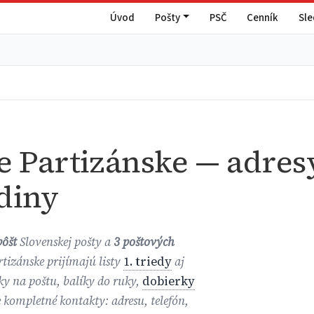
Úvod
Pošty
PSČ
Cenník
Sl
e Partizánske — adresy
diny
pôšt
Slovenskej pošty a
3 poštových
rtizánske prijímajú listy
1. triedy
aj
íky na poštu, balíky do ruky,
dobierky
e kompletné kontakty: adresu, telefón,