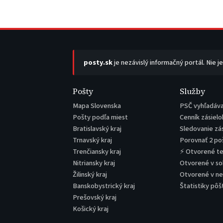
posty.sk
je nezávislý informačný portál. Nie j
Pošty
Služby
Mapa Slovenska
PSČ vyhľadáv
Pošty podľa miest
Cenník zásielo
Bratislavský kraj
Sledovanie zá
Trnavský kraj
Porovnať 2 po
Trenčiansky kraj
⚡ Otvorené t
Nitriansky kraj
Otvorené v s
Žilinský kraj
Otvorené v n
Banskobystrický kraj
Štatistiky pôš
Prešovský kraj
Košický kraj