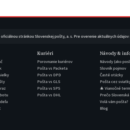
e oficiálnou stránkou Slovenskej pošty, a. s. Pre overenie aktuálnych údajov
Kuriéri
Návody & inf
ač
Porovnanie kuriérov
Návody (ako posl
k
Pošta vs Packeta
Slovník pojmov
sielky
Pošta vs DPD
Časté otázky
šty
Pošta vs GLS
Pošta cez sviatk
eraz
Pošta vs SPS
🎄 Vianočné term
obotu
Pošta vs DHL
Prečo Slovenská
edeľu
Volá vám pošta?
t
Blog