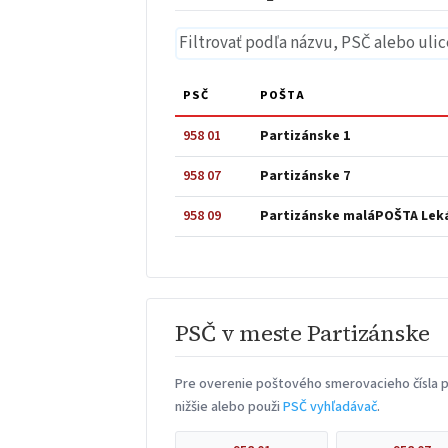
PSČ
POŠTA
958 01
Partizánske 1
958 07
Partizánske 7
958 09
Partizánske maláPOŠTA Lek
PSČ v meste Partizánske
Pre overenie poštového smerovacieho čísla p
nižšie alebo použi
PSČ vyhľadávač
.