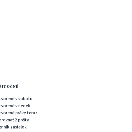
ŽITOČNÉ
tvorené v sobotu
tvorené v nedeľu
tvorené práve teraz
orovnať 2 pošty
enník zásielok