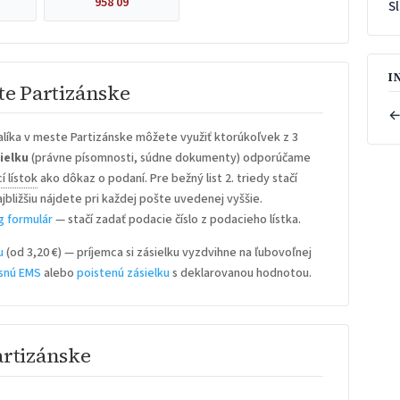
958 09
S
I
te Partizánske
←
líka v meste Partizánske môžete využiť ktorúkoľvek z 3
ielku
(právne písomnosti, súdne dokumenty) odporúčame
í lístok
ako dôkaz o podaní. Pre bežný list 2. triedy stačí
ajbližšiu nájdete pri každej pošte uvedenej vyššie.
g formulár
— stačí zadať podacie číslo z podacieho lístka.
u
(od 3,20 €) — príjemca si zásielku vyzdvihne na ľubovoľnej
snú EMS
alebo
poistenú zásielku
s deklarovanou hodnotou.
artizánske