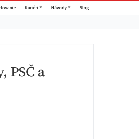
edovanie
Kuriéri
Návody
Blog
, PSČ a