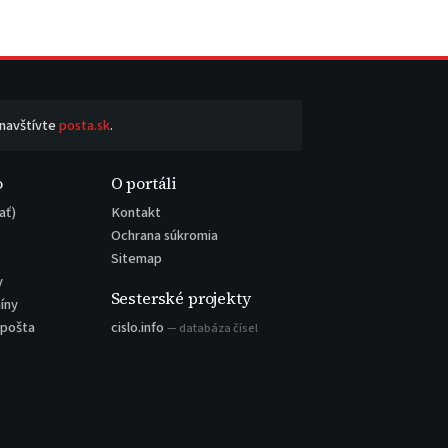
 navštívte
posta.sk
.
o
O portáli
ať)
Kontakt
Ochrana súkromia
Sitemap
y
Sesterské projekty
íny
 pošta
cislo.info
— databáza čísel