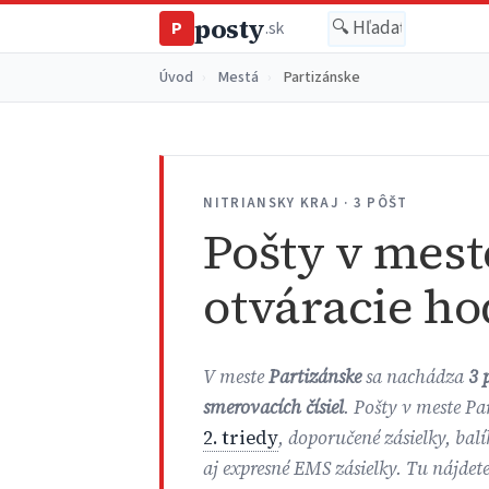
posty
P
.sk
Úvod
›
Mestá
›
Partizánske
NITRIANSKY KRAJ · 3 PÔŠT
Pošty v mest
otváracie ho
V meste
Partizánske
sa nachádza
3 
smerovacích čísiel
. Pošty v meste Pa
2. triedy
, doporučené zásielky, bal
aj expresné EMS zásielky. Tu nájdet