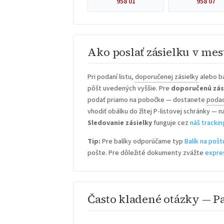
958 01
958 07
Ako poslať zásielku v mes
Pri podaní listu,
doporučenej zásielky
alebo ba
pôšt uvedených vyššie. Pre
doporučenú zás
podať priamo na pobočke — dostanete
podac
vhodiť obálku do žltej P-listovej schránky — n
Sledovanie zásielky
funguje cez
náš trackin
Tip:
Pre balíky odporúčame typ
Balík na pošt
pošte. Pre dôležité dokumenty zvážte
expre
Často kladené otázky — P