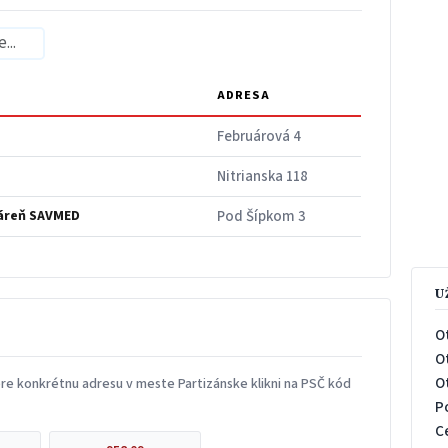
ADRESA
Februárová 4
Nitrianska 118
áreň SAVMED
Pod Šípkom 3
U
O
O
O
re konkrétnu adresu v meste Partizánske klikni na PSČ kód
P
C