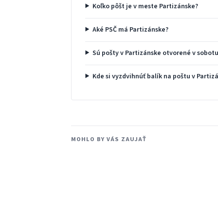
Koľko pôšt je v meste Partizánske?
Aké PSČ má Partizánske?
Sú pošty v Partizánske otvorené v sobot
Kde si vyzdvihnúť balík na poštu v Partiz
MOHLO BY VÁS ZAUJAŤ