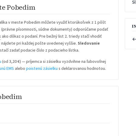
S
ste Pobedim
alíka v meste Pobedim môžete využiť ktorúkoľvek z 1 pôšt
I
u
(právne písomnosti, súdne dokumenty) odporúčame podať
k
ako dôkaz o podaní. Pre bežný list 2. triedy stačí vhodiť
←
iu nájdete pri každej pošte uvedenej vyššie.
Sledovanie
stačí zadať podacie číslo z podacieho lístka.
u
(od 3,20 €) — príjemca si zásielku vyzdvihne na ľubovoľnej
snú EMS
alebo
poistenú zásielku
s deklarovanou hodnotou.
Pobedim