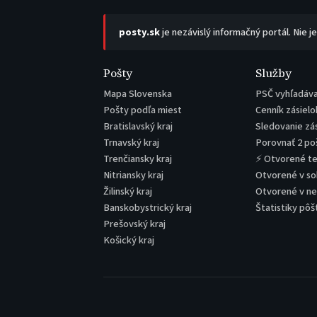
posty.sk
je nezávislý informačný portál. Nie j
Pošty
Služby
Mapa Slovenska
PSČ vyhľadáv
Pošty podľa miest
Cenník zásielo
Bratislavský kraj
Sledovanie zá
Trnavský kraj
Porovnať 2 po
Trenčiansky kraj
⚡ Otvorené t
Nitriansky kraj
Otvorené v s
Žilinský kraj
Otvorené v n
Banskobystrický kraj
Štatistiky pôš
Prešovský kraj
Košický kraj