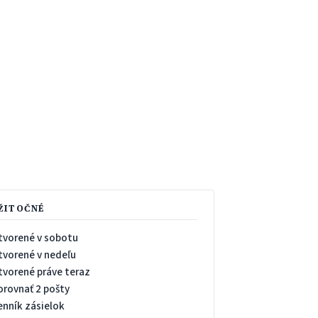
ŽITOČNÉ
tvorené v sobotu
tvorené v nedeľu
tvorené práve teraz
orovnať 2 pošty
enník zásielok