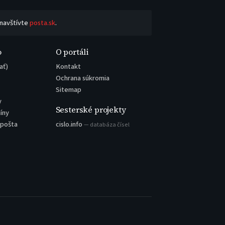
 navštívte
posta.sk
.
o
O portáli
ať)
Kontakt
Ochrana súkromia
Sitemap
y
Sesterské projekty
íny
 pošta
cislo.info
— databáza čísel