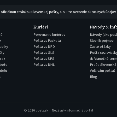
e oficiálnou stránkou Slovenskej pošty, a. s. Pre overenie aktuálnych údajov
Kuriéri
Návody & inf
ač
Porovnanie kuriérov
Návody (ako posl
k
Pošta vs Packeta
Slovník pojmov
sielky
Pošta vs DPD
Časté otázky
šty
Pošta vs GLS
Pošta cez sviatk
eraz
Pošta vs SPS
🎄 Vianočné term
obotu
Pošta vs DHL
Prečo Slovenská
edeľu
Volá vám pošta?
t
Blog
© 2026 posty.sk · Nezávislý informačný portál