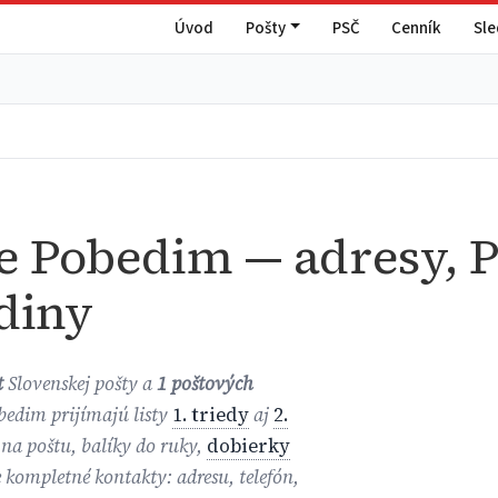
Úvod
Pošty
PSČ
Cenník
Sl
e Pobedim — adresy, P
diny
t
Slovenskej pošty a
1 poštových
obedim prijímajú listy
1. triedy
aj
2.
 na poštu, balíky do ruky,
dobierky
e kompletné kontakty: adresu, telefón,