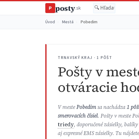
posty
P
.sk
Úvod
›
Mestá
›
Pobedim
TRNAVSKÝ KRAJ · 1 PÔŠT
Pošty v mest
otváracie ho
V meste
Pobedim
sa nachádza
1 pôš
smerovacích čísiel
. Pošty v meste P
triedy
, doporučené zásielky, balíky
aj expresné EMS zásielky. Tu nájdet