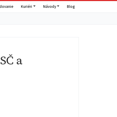
edovanie
Kuriéri
Návody
Blog
SČ a