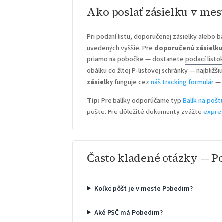
Ako poslať zásielku v me
Pri podaní listu,
doporučenej zásielky
alebo b
uvedených vyššie. Pre
doporučenú zásielk
priamo na pobočke — dostanete
podací lísto
obálku do žltej P-listovej schránky — najbližš
zásielky
funguje cez
náš tracking formulár
— 
Tip:
Pre balíky odporúčame typ
Balík na pošt
pošte. Pre dôležité dokumenty zvážte
expre
Často kladené otázky — 
Koľko pôšt je v meste Pobedim?
Aké PSČ má Pobedim?