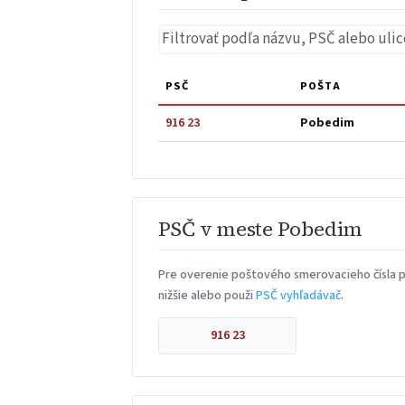
PSČ
POŠTA
916 23
Pobedim
PSČ v meste Pobedim
Pre overenie poštového smerovacieho čísla p
nižšie alebo použi
PSČ vyhľadávač
.
916 23