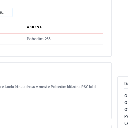
ADRESA
Pobedim 255
U
re konkrétnu adresu v meste Pobedim klikni na PSČ kód
O
O
O
P
C