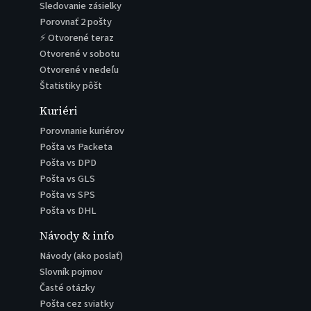
Sledovanie zásielky
Porovnať 2 pošty
⚡ Otvorené teraz
Otvorené v sobotu
Otvorené v nedeľu
Štatistiky pôšt
Kuriéri
Porovnanie kuriérov
Pošta vs Packeta
Pošta vs DPD
Pošta vs GLS
Pošta vs SPS
Pošta vs DHL
Návody & info
Návody (ako poslať)
Slovník pojmov
Časté otázky
Pošta cez sviatky