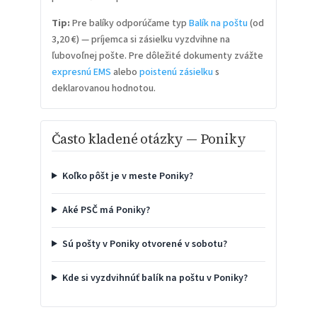
Tip:
Pre balíky odporúčame typ
Balík na poštu
(od
3,20 €) — príjemca si zásielku vyzdvihne na
ľubovoľnej pošte. Pre dôležité dokumenty zvážte
expresnú EMS
alebo
poistenú zásielku
s
deklarovanou hodnotou.
Často kladené otázky — Poniky
Koľko pôšt je v meste Poniky?
Aké PSČ má Poniky?
Sú pošty v Poniky otvorené v sobotu?
Kde si vyzdvihnúť balík na poštu v Poniky?