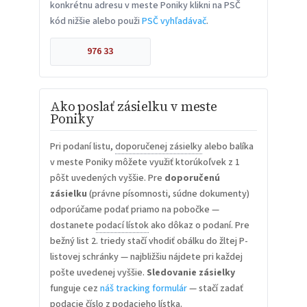
konkrétnu adresu v meste Poniky klikni na PSČ
kód nižšie alebo použi
PSČ vyhľadávač
.
976 33
Ako poslať zásielku v meste
Poniky
Pri podaní listu,
doporučenej zásielky
alebo balíka
v meste Poniky môžete využiť ktorúkoľvek z 1
pôšt uvedených vyššie. Pre
doporučenú
zásielku
(právne písomnosti, súdne dokumenty)
odporúčame podať priamo na pobočke —
dostanete
podací lístok
ako dôkaz o podaní. Pre
bežný list 2. triedy stačí vhodiť obálku do žltej P-
listovej schránky — najbližšiu nájdete pri každej
pošte uvedenej vyššie.
Sledovanie zásielky
funguje cez
náš tracking formulár
— stačí zadať
podacie číslo z podacieho lístka.