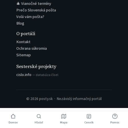
🎄 Vianočné termíny
Prečo Slovenská pošta
Volá vám pošta?
Blog
O portáli
Kontakt
Ochrana súkromia
Sitemap
Sesterské projekty
cislo.info
— databáza čísel
© 2026 posty.sk · Nezávislý informačný portál
Domov
Hľadať
Mapa
Cenník
Pomoc