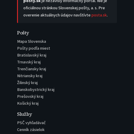
posty.sk
je nezávislý informačný portál. Nie je
oficiálnou stránkou Slovenskej pošty, a. s. Pre
overenie aktuálnych údajov navštívte
posta.sk
.
Pošty
Mapa Slovenska
Pošty podľa miest
Bratislavský kraj
Trnavský kraj
Trenčiansky kraj
Nitriansky kraj
Žilinský kraj
Banskobystrický kraj
Prešovský kraj
Košický kraj
Služby
PSČ vyhľadávač
Cenník zásielok