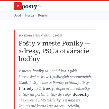
posty
P
.sk
Úvod
›
Mestá
›
Poniky
BANSKOBYSTRICKÝ KRAJ · 1 PÔŠT
Pošty v meste Poniky —
adresy, PSČ a otváracie
hodiny
V meste
Poniky
sa nachádza
1 pôšt
Slovenskej pošty a
1 poštových smerovacích
čísiel
. Pošty v meste Poniky prijímajú listy
1. triedy
aj
2. triedy
, doporučené zásielky,
balíky na poštu, balíky do ruky,
dobierky
aj expresné EMS zásielky. Tu nájdete
kompletné kontakty: adresu, telefón,