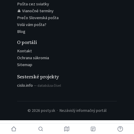
Pošta cez sviatky
🎄 Vianočné termíny
Prečo Slovenská pošta
Volá vám pošta?
Blog
O portáli
Kontakt
Ochrana súkromia
Sitemap
Sesterské projekty
cislo.info
— databáza čísel
© 2026 posty.sk · Nezávislý informačný portál