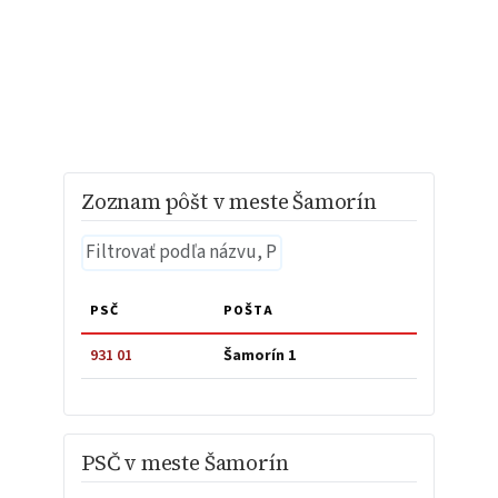
Zoznam pôšt v meste Šamorín
PSČ
POŠTA
931 01
Šamorín 1
PSČ v meste Šamorín