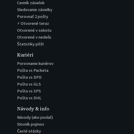
Cenník zásielok
Sledovanie zásielky
Porovnať 2 pošty
⚡ Otvorené teraz
Otvorené v sobotu
Otvorené v nedeľu
Štatistiky pôšt
Kuriéri
Porovnanie kuriérov
Pošta vs Packeta
Pošta vs DPD
Pošta vs GLS
Pošta vs SPS
Pošta vs DHL
Návody & info
Návody (ako poslať)
Slovník pojmov
Časté otázky