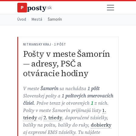
posty
P
.sk
Úvod
›
Mestá
›
Šamorín
NITRIANSKY KRAJ · 1 PÔŠT
Pošty v meste Šamorín
— adresy, PSČ a
otváracie hodiny
V meste
Šamorín
sa nachádza
1 pôšt
Slovenskej pošty a
1 poštových smerovacích
čísiel
. Práve teraz je otvorených
1
z nich.
Pošty v meste Šamorín prijímajú listy
1.
triedy
aj
2. triedy
, doporučené zásielky,
balíky na poštu, balíky do ruky,
dobierky
aj expresné EMS zásielky. Tu nájdete