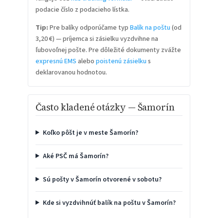
podacie číslo z podacieho lístka.
Tip:
Pre balíky odporúčame typ
Balík na poštu
(od
3,20 €) — príjemca si zásielku vyzdvihne na
ľubovoľnej pošte. Pre dôležité dokumenty zvážte
expresnú EMS
alebo
poistenú zásielku
s
deklarovanou hodnotou.
Často kladené otázky — Šamorín
Koľko pôšt je v meste Šamorín?
Aké PSČ má Šamorín?
Sú pošty v Šamorín otvorené v sobotu?
Kde si vyzdvihnúť balík na poštu v Šamorín?