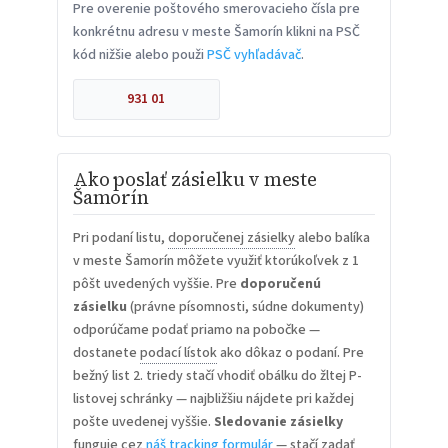
Pre overenie poštového smerovacieho čísla pre
konkrétnu adresu v meste Šamorín klikni na PSČ
kód nižšie alebo použi
PSČ vyhľadávač
.
931 01
Ako poslať zásielku v meste
Šamorín
Pri podaní listu,
doporučenej zásielky
alebo balíka
v meste Šamorín môžete využiť ktorúkoľvek z 1
pôšt uvedených vyššie. Pre
doporučenú
zásielku
(právne písomnosti, súdne dokumenty)
odporúčame podať priamo na pobočke —
dostanete
podací lístok
ako dôkaz o podaní. Pre
bežný list 2. triedy stačí vhodiť obálku do žltej P-
listovej schránky — najbližšiu nájdete pri každej
pošte uvedenej vyššie.
Sledovanie zásielky
funguje cez
náš tracking formulár
— stačí zadať