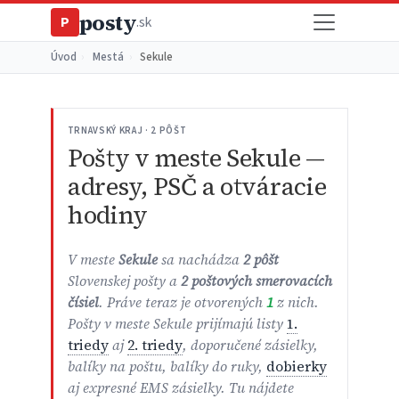
posty
P
.sk
Úvod
›
Mestá
›
Sekule
TRNAVSKÝ KRAJ · 2 PÔŠT
Pošty v meste Sekule —
adresy, PSČ a otváracie
hodiny
V meste
Sekule
sa nachádza
2 pôšt
Slovenskej pošty a
2 poštových smerovacích
čísiel
. Práve teraz je otvorených
1
z nich.
Pošty v meste Sekule prijímajú listy
1.
triedy
aj
2. triedy
, doporučené zásielky,
balíky na poštu, balíky do ruky,
dobierky
aj expresné EMS zásielky. Tu nájdete