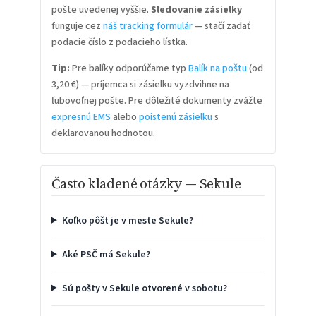
pošte uvedenej vyššie.
Sledovanie zásielky
funguje cez
náš tracking formulár
— stačí zadať
podacie číslo z podacieho lístka.
Tip:
Pre balíky odporúčame typ
Balík na poštu
(od
3,20 €) — príjemca si zásielku vyzdvihne na
ľubovoľnej pošte. Pre dôležité dokumenty zvážte
expresnú EMS
alebo
poistenú zásielku
s
deklarovanou hodnotou.
Často kladené otázky — Sekule
Koľko pôšt je v meste Sekule?
Aké PSČ má Sekule?
Sú pošty v Sekule otvorené v sobotu?