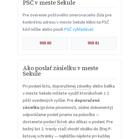
PSČ v meste Sekule
Pre overenie poštového smerovacieho čísla pre
konkrétnu adresu v meste Sekule klikni na PSČ
kód nižšie alebo použi
PSČ vyhľadávač
.
908 80
908 81
Ako poslať zásielku v meste
Sekule
Pri podaní listu,
doporučenej zásielky
alebo balíka
v meste Sekule môžete využiť ktorúkoľvek z 2
pôšt uvedených vyššie. Pre
doporučenú
zásielku
(právne písomnosti, súdne dokumenty)
odporúčame podať priamo na pobočke —
dostanete
podací lístok
ako dôkaz o podaní. Pre
bežný list 2. triedy stačí vhodiť obálku do žltej P-
listovej schránky — najbližšiu nájdete pri každej