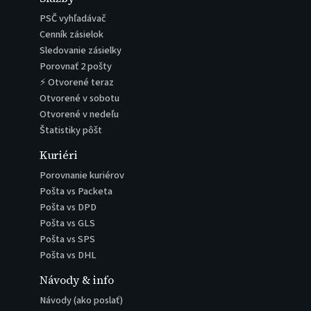
PSČ vyhľadávač
Cenník zásielok
Sledovanie zásielky
Porovnať 2 pošty
⚡ Otvorené teraz
Otvorené v sobotu
Otvorené v nedeľu
Štatistiky pôšt
Kuriéri
Porovnanie kuriérov
Pošta vs Packeta
Pošta vs DPD
Pošta vs GLS
Pošta vs SPS
Pošta vs DHL
Návody & info
Návody (ako poslať)