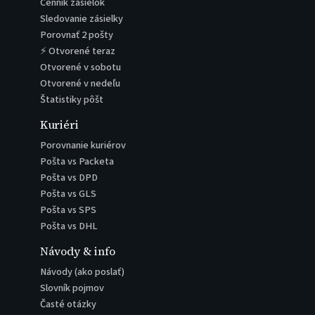
Cenník zásielok
Sledovanie zásielky
Porovnať 2 pošty
⚡ Otvorené teraz
Otvorené v sobotu
Otvorené v nedeľu
Štatistiky pôšt
Kuriéri
Porovnanie kuriérov
Pošta vs Packeta
Pošta vs DPD
Pošta vs GLS
Pošta vs SPS
Pošta vs DHL
Návody & info
Návody (ako poslať)
Slovník pojmov
Časté otázky