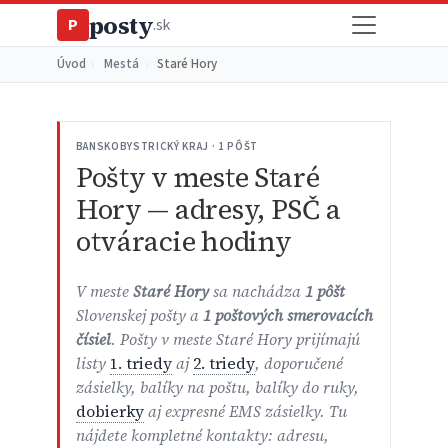
posty
P
.sk
Úvod
›
Mestá
›
Staré Hory
BANSKOBYSTRICKÝ KRAJ · 1 PÔŠT
Pošty v meste Staré
Hory — adresy, PSČ a
otváracie hodiny
V meste
Staré Hory
sa nachádza
1 pôšt
Slovenskej pošty a
1 poštových smerovacích
čísiel
. Pošty v meste Staré Hory prijímajú
listy
1. triedy
aj
2. triedy
, doporučené
zásielky, balíky na poštu, balíky do ruky,
dobierky
aj expresné EMS zásielky. Tu
nájdete kompletné kontakty: adresu,