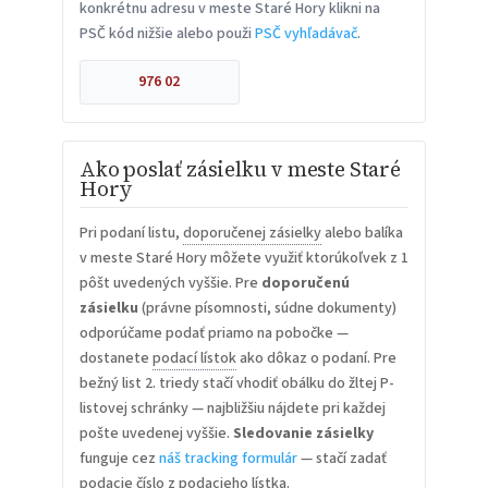
konkrétnu adresu v meste Staré Hory klikni na
PSČ kód nižšie alebo použi
PSČ vyhľadávač
.
976 02
Ako poslať zásielku v meste Staré
Hory
Pri podaní listu,
doporučenej zásielky
alebo balíka
v meste Staré Hory môžete využiť ktorúkoľvek z 1
pôšt uvedených vyššie. Pre
doporučenú
zásielku
(právne písomnosti, súdne dokumenty)
odporúčame podať priamo na pobočke —
dostanete
podací lístok
ako dôkaz o podaní. Pre
bežný list 2. triedy stačí vhodiť obálku do žltej P-
listovej schránky — najbližšiu nájdete pri každej
pošte uvedenej vyššie.
Sledovanie zásielky
funguje cez
náš tracking formulár
— stačí zadať
podacie číslo z podacieho lístka.