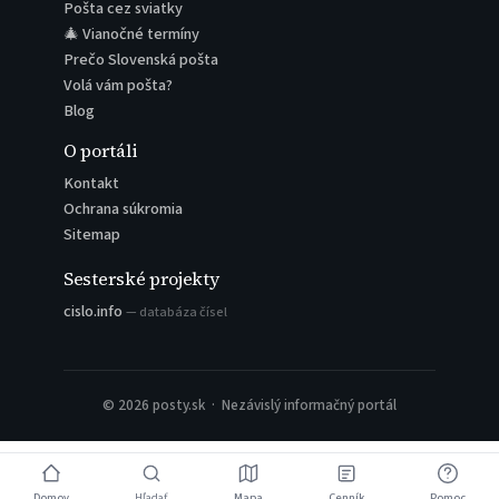
Pošta cez sviatky
🎄 Vianočné termíny
Prečo Slovenská pošta
Volá vám pošta?
Blog
O portáli
Kontakt
Ochrana súkromia
Sitemap
Sesterské projekty
cislo.info
— databáza čísel
© 2026 posty.sk · Nezávislý informačný portál
Domov
Hľadať
Mapa
Cenník
Pomoc