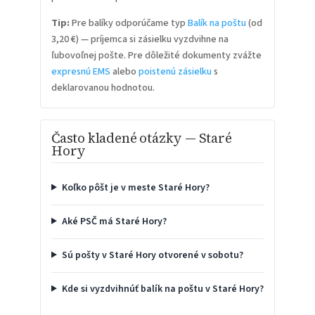
Tip:
Pre balíky odporúčame typ
Balík na poštu
(od
3,20 €) — príjemca si zásielku vyzdvihne na
ľubovoľnej pošte. Pre dôležité dokumenty zvážte
expresnú EMS
alebo
poistenú zásielku
s
deklarovanou hodnotou.
Často kladené otázky — Staré
Hory
Koľko pôšt je v meste Staré Hory?
Aké PSČ má Staré Hory?
Sú pošty v Staré Hory otvorené v sobotu?
Kde si vyzdvihnúť balík na poštu v Staré Hory?