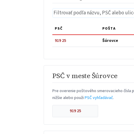
PSČ
POŠTA
919 25
Šúrovce
PSČ v meste Šúrovce
Pre overenie poštového smerovacieho čísla p
nižšie alebo použi
PSČ vyhľadávač
.
919 25