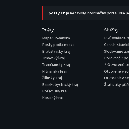
posty.sk
je nezávislý informačný portál. Nie j
Pošty
Služby
Mapa Slovenska
PSČ vyhľadáv
Pošty podľa miest
Cenník zásielo
Bratislavský kraj
Sledovanie zá
Trnavský kraj
Porovnať 2 po
Trenčiansky kraj
⚡ Otvorené t
Nitriansky kraj
Otvorené v s
Žilinský kraj
Otvorené v n
Banskobystrický kraj
Štatistiky pôš
Prešovský kraj
Košický kraj