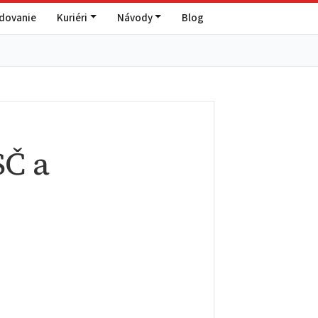
edovanie
Kuriéri
Návody
Blog
SČ a