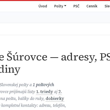
Úvod
Pošty
PSČ
Cenník
Sl
e Šúrovce — adresy, P
diny
Slovenskej pošty a
1 poštových
rovce prijímajú listy
1. triedy
aj
2.
 na poštu, balíky do ruky,
dobierky
e kompletné kontakty: adresu, telefón,