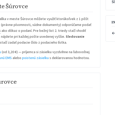
S
te Šúrovce
líka v meste Šúrovce môžete využiť ktorúkoľvek z 1 pôšt
I
u
(právne písomnosti, súdne dokumenty) odporúčame podať
k
ako dôkaz o podaní. Pre bežný list 2. triedy stačí vhodiť
←
iu nájdete pri každej pošte uvedenej vyššie.
Sledovanie
stačí zadať podacie číslo z podacieho lístka.
u
(od 3,20 €) — príjemca si zásielku vyzdvihne na ľubovoľnej
snú EMS
alebo
poistenú zásielku
s deklarovanou hodnotou.
úrovce