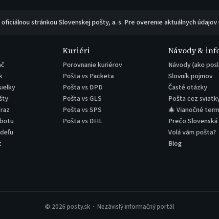
e oficiálnou stránkou Slovenskej pošty, a. s. Pre overenie aktuálnych údajov
Kuriéri
Návody & inf
ač
Porovnanie kuriérov
Návody (ako posl
k
Pošta vs Packeta
Slovník pojmov
sielky
Pošta vs DPD
Časté otázky
šty
Pošta vs GLS
Pošta cez sviatk
eraz
Pošta vs SPS
🎄 Vianočné term
obotu
Pošta vs DHL
Prečo Slovenská
edeľu
Volá vám pošta?
t
Blog
© 2026 posty.sk · Nezávislý informačný portál