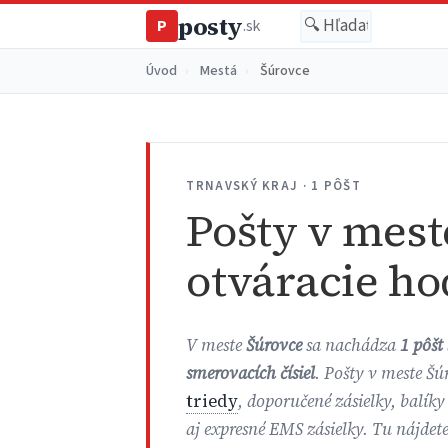
posty
P
.sk
Úvod
›
Mestá
›
Šúrovce
TRNAVSKÝ KRAJ · 1 PÔŠT
Pošty v mest
otváracie ho
V meste
Šúrovce
sa nachádza
1 pôšt
smerovacích čísiel
. Pošty v meste Šú
triedy
, doporučené zásielky, balíky
aj expresné EMS zásielky. Tu nájdet