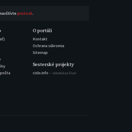
 navštívte
posta.sk
.
o
O portáli
ať)
Kontakt
Ochrana súkromia
Sitemap
y
Sesterské projekty
íny
 pošta
cislo.info
— databáza čísel