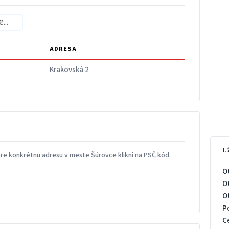
ADRESA
Krakovská 2
U
re konkrétnu adresu v meste Šúrovce klikni na PSČ kód
O
O
O
P
C