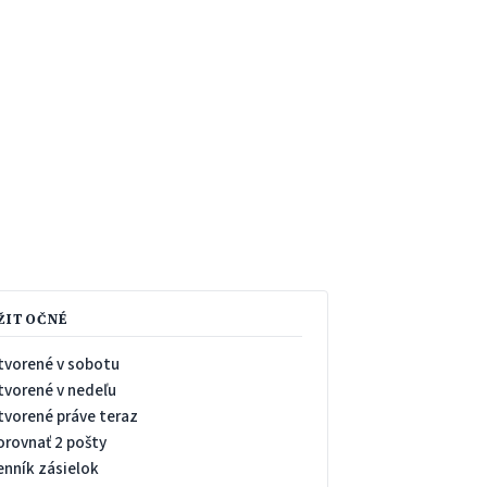
ŽITOČNÉ
tvorené v sobotu
tvorené v nedeľu
tvorené práve teraz
orovnať 2 pošty
enník zásielok