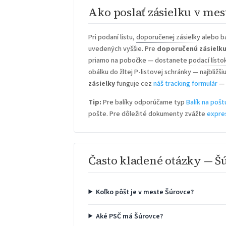
Ako poslať zásielku v mes
Pri podaní listu,
doporučenej zásielky
alebo ba
uvedených vyššie. Pre
doporučenú zásielk
priamo na pobočke — dostanete
podací lísto
obálku do žltej P-listovej schránky — najbližš
zásielky
funguje cez
náš tracking formulár
— 
Tip:
Pre balíky odporúčame typ
Balík na pošt
pošte. Pre dôležité dokumenty zvážte
expre
Často kladené otázky — Š
Koľko pôšt je v meste Šúrovce?
Aké PSČ má Šúrovce?