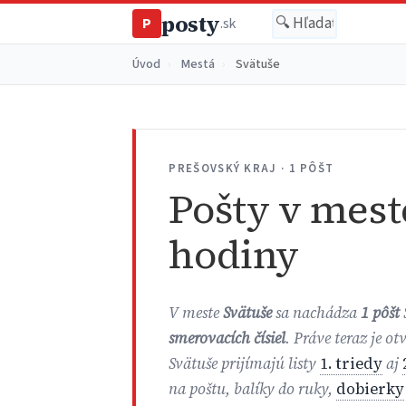
posty
P
.sk
Úvod
›
Mestá
›
Svätuše
PREŠOVSKÝ KRAJ · 1 PÔŠT
Pošty v mest
hodiny
V meste
Svätuše
sa nachádza
1 pôšt
smerovacích čísiel
. Práve teraz je o
Svätuše prijímajú listy
1. triedy
aj
na poštu, balíky do ruky,
dobierky