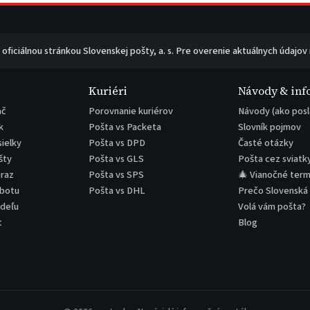
e oficiálnou stránkou Slovenskej pošty, a. s. Pre overenie aktuálnych údajov
Kuriéri
Návody & inf
ač
Porovnanie kuriérov
Návody (ako posl
k
Pošta vs Packeta
Slovník pojmov
sielky
Pošta vs DPD
Časté otázky
šty
Pošta vs GLS
Pošta cez sviatk
eraz
Pošta vs SPS
🎄 Vianočné term
obotu
Pošta vs DHL
Prečo Slovenská
edeľu
Volá vám pošta?
t
Blog