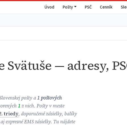
Úvod
Pošty
PSČ
Cenník
Sl
e Svätuše — adresy, PS
Slovenskej pošty a
1 poštových
tvorených
1
z nich. Pošty v meste
2. triedy
, doporučené zásielky, balíky
aj expresné EMS zásielky. Tu nájdete