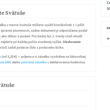
C
S
te Svätuše
líka v meste Svätuše môžete využiť ktorúkoľvek z 1 pôšt
I
u
(právne písomnosti, súdne dokumenty) odporúčame podať
k
ako dôkaz o podaní. Pre bežný list 2. triedy stačí vhodiť
←
iu nájdete pri každej pošte uvedenej vyššie.
Sledovanie
stačí zadať podacie číslo z podacieho lístka.
u
(od 3,20 €) — príjemca si zásielku vyzdvihne na ľubovoľnej
snú EMS
alebo
poistenú zásielku
s deklarovanou hodnotou.
vätuše