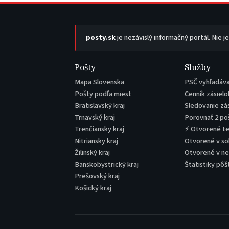
posty.sk
je nezávislý informačný portál. Nie j
Pošty
Služby
Mapa Slovenska
PSČ vyhľadáv
Pošty podľa miest
Cenník zásielo
Bratislavský kraj
Sledovanie zá
Trnavský kraj
Porovnať 2 po
Trenčiansky kraj
⚡ Otvorené t
Nitriansky kraj
Otvorené v s
Žilinský kraj
Otvorené v n
Banskobystrický kraj
Štatistiky pôš
Prešovský kraj
Košický kraj