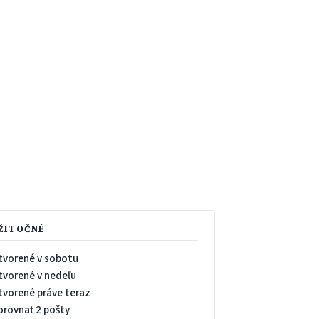
ŽITOČNÉ
tvorené v sobotu
tvorené v nedeľu
tvorené práve teraz
orovnať 2 pošty