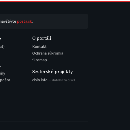
 navštívte
posta.sk
.
o
O portáli
ať)
Kontakt
Ochrana súkromia
Sitemap
y
Sesterské projekty
íny
 pošta
cislo.info
— databáza čísel