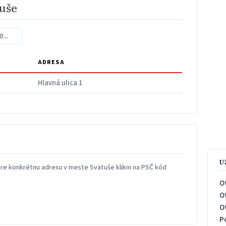
uše
ADRESA
Hlavná ulica 1
U
re konkrétnu adresu v meste Svätuše klikni na PSČ kód
O
O
O
P