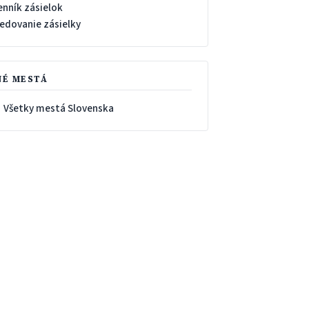
enník zásielok
ledovanie zásielky
NÉ MESTÁ
 Všetky mestá Slovenska