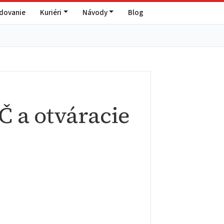
edovanie
Kuriéri
Návody
Blog
Č a otváracie