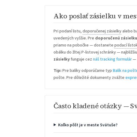
Ako poslať zásielku v mes
Pri podaní listu,
doporučenej zásielky
alebo ba
uvedených vyššie. Pre
doporučenú zásielk
priamo na pobočke — dostanete
podací lísto
obálku do žltej P-listovej schránky — najbližš
zásielky
funguje cez
náš tracking formulár
— 
Tip:
Pre balíky odporúčame typ
Balík na pošt
pošte. Pre dôležité dokumenty zvážte
expre
Často kladené otázky — S
Koľko pôšt je v meste Svätuše?