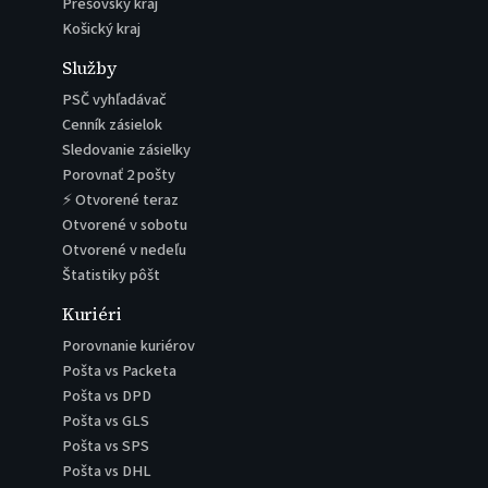
Prešovský kraj
Košický kraj
Služby
PSČ vyhľadávač
Cenník zásielok
Sledovanie zásielky
Porovnať 2 pošty
⚡ Otvorené teraz
Otvorené v sobotu
Otvorené v nedeľu
Štatistiky pôšt
Kuriéri
Porovnanie kuriérov
Pošta vs Packeta
Pošta vs DPD
Pošta vs GLS
Pošta vs SPS
Pošta vs DHL