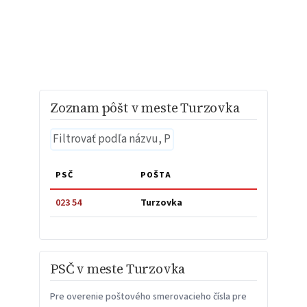
Zoznam pôšt v meste Turzovka
PSČ
POŠTA
023 54
Turzovka
PSČ v meste Turzovka
Pre overenie poštového smerovacieho čísla pre