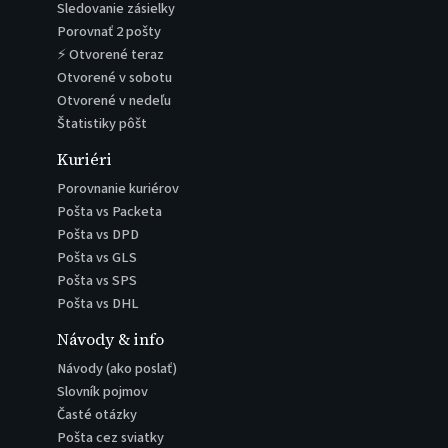
Sledovanie zásielky
Porovnať 2 pošty
⚡ Otvorené teraz
Otvorené v sobotu
Otvorené v nedeľu
Štatistiky pôšt
Kuriéri
Porovnanie kuriérov
Pošta vs Packeta
Pošta vs DPD
Pošta vs GLS
Pošta vs SPS
Pošta vs DHL
Návody & info
Návody (ako poslať)
Slovník pojmov
Časté otázky
Pošta cez sviatky