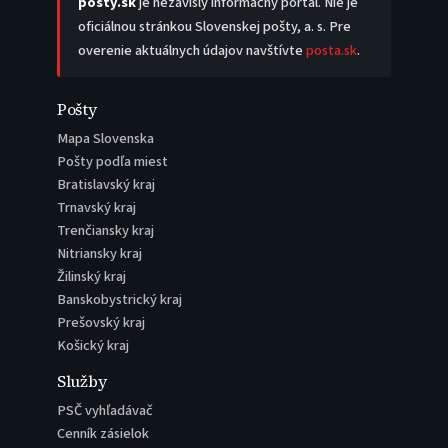
posty.sk
je nezávislý informačný portál. Nie je
oficiálnou stránkou Slovenskej pošty, a. s. Pre
overenie aktuálnych údajov navštívte
posta.sk
.
Pošty
Mapa Slovenska
Pošty podľa miest
Bratislavský kraj
Trnavský kraj
Trenčiansky kraj
Nitriansky kraj
Žilinský kraj
Banskobystrický kraj
Prešovský kraj
Košický kraj
Služby
PSČ vyhľadávač
Cenník zásielok