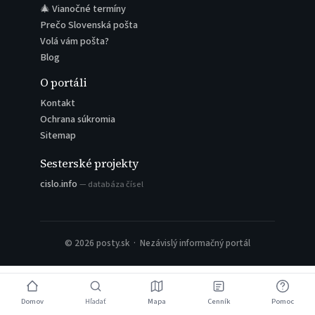
🎄 Vianočné termíny
Prečo Slovenská pošta
Volá vám pošta?
Blog
O portáli
Kontakt
Ochrana súkromia
Sitemap
Sesterské projekty
cislo.info
— databáza čísel
© 2026 posty.sk · Nezávislý informačný portál
Domov
Hľadať
Mapa
Cenník
Pomoc