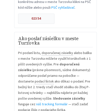
konkrétnu adresu v meste Turzovka klikni na PSČ
kód nižšie alebo použi
PSČ vyhľadávač
.
023 54
Ako poslať zásielku v meste
Turzovka
Pri podaní listu,
doporučenej zásielky
alebo balíka
v meste Turzovka môžete využiť ktorúkoľvek z 1
pôšt uvedených vyššie. Pre
doporučenú
zásielku
(právne písomnosti, súdne dokumenty)
odporúčame podať priamo na pobočke —
dostanete
podací lístok
ako dôkaz o podaní. Pre
bežný list 2. triedy stačí vhodiť obálku do žltej P-
listovej schránky — najbližšiu nájdete pri každej
pošte uvedenej vyššie.
Sledovanie zásielky
funguje cez
náš tracking formulár
— stačí zadať
podacie číslo z podacieho lístka.