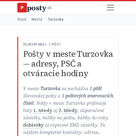
posty
P
.sk
Úvod
›
Mestá
›
Turzovka
ŽILINSKÝ KRAJ · 1 PÔŠT
Pošty v meste Turzovka
— adresy, PSČ a
otváracie hodiny
V meste
Turzovka
sa nachádza
1 pôšt
Slovenskej pošty a
1 poštových smerovacích
čísiel
. Pošty v meste Turzovka prijímajú
listy
1. triedy
aj
2. triedy
, doporučené
zásielky, balíky na poštu, balíky do ruky,
dobierky
aj expresné EMS zásielky. Tu
nájdete kompletné kontakty: adresu,