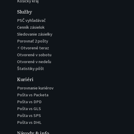
Košický kraj
Služby
PSČ vyhľadávač
Cenník zásielok
Sledovanie zásielky
Porovnať 2 pošty
⚡ Otvorené teraz
Otvorené v sobotu
Otvorené v nedeľu
Štatistiky pôšt
Kuriéri
Porovnanie kuriérov
Pošta vs Packeta
Pošta vs DPD
Pošta vs GLS
Pošta vs SPS
Pošta vs DHL
Návody & info