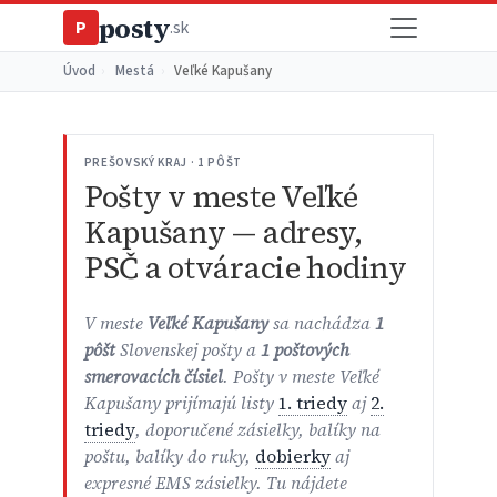
posty
P
.sk
Úvod
›
Mestá
›
Veľké Kapušany
PREŠOVSKÝ KRAJ · 1 PÔŠT
Pošty v meste Veľké
Kapušany — adresy,
PSČ a otváracie hodiny
V meste
Veľké Kapušany
sa nachádza
1
pôšt
Slovenskej pošty a
1 poštových
smerovacích čísiel
. Pošty v meste Veľké
Kapušany prijímajú listy
1. triedy
aj
2.
triedy
, doporučené zásielky, balíky na
poštu, balíky do ruky,
dobierky
aj
expresné EMS zásielky. Tu nájdete