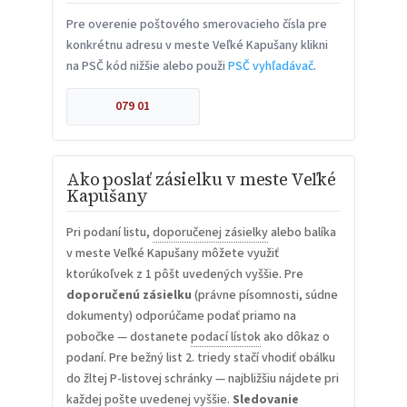
Pre overenie poštového smerovacieho čísla pre
konkrétnu adresu v meste Veľké Kapušany klikni
na PSČ kód nižšie alebo použi
PSČ vyhľadávač
.
079 01
Ako poslať zásielku v meste Veľké
Kapušany
Pri podaní listu,
doporučenej zásielky
alebo balíka
v meste Veľké Kapušany môžete využiť
ktorúkoľvek z 1 pôšt uvedených vyššie. Pre
doporučenú zásielku
(právne písomnosti, súdne
dokumenty) odporúčame podať priamo na
pobočke — dostanete
podací lístok
ako dôkaz o
podaní. Pre bežný list 2. triedy stačí vhodiť obálku
do žltej P-listovej schránky — najbližšiu nájdete pri
každej pošte uvedenej vyššie.
Sledovanie