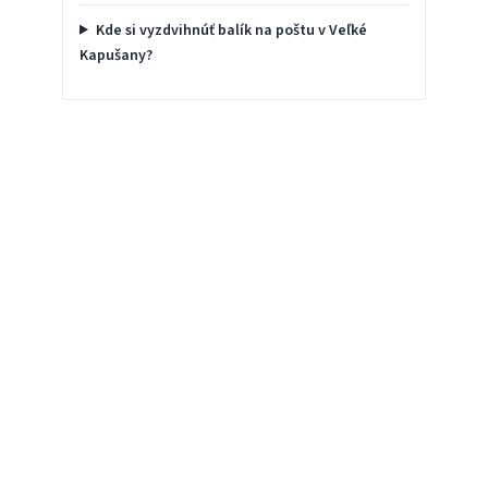
Kde si vyzdvihnúť balík na poštu v Veľké
Kapušany?