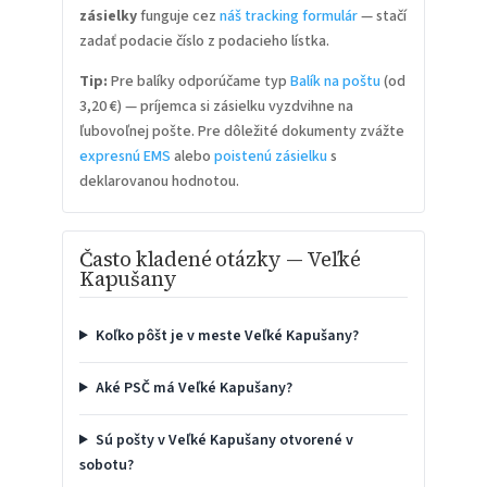
zásielky
funguje cez
náš tracking formulár
— stačí
zadať podacie číslo z podacieho lístka.
Tip:
Pre balíky odporúčame typ
Balík na poštu
(od
3,20 €) — príjemca si zásielku vyzdvihne na
ľubovoľnej pošte. Pre dôležité dokumenty zvážte
expresnú EMS
alebo
poistenú zásielku
s
deklarovanou hodnotou.
Často kladené otázky — Veľké
Kapušany
Koľko pôšt je v meste Veľké Kapušany?
Aké PSČ má Veľké Kapušany?
Sú pošty v Veľké Kapušany otvorené v
sobotu?