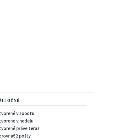
ŽITOČNÉ
tvorené v sobotu
tvorené v nedeľu
tvorené práve teraz
orovnať 2 pošty