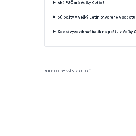
Aké PSČ má Veľký Cetín?
Sú pošty v Veľký Cetín otvorené v sobotu
Kde si vyzdvihnúť balík na poštu v Veľký 
MOHLO BY VÁS ZAUJAŤ