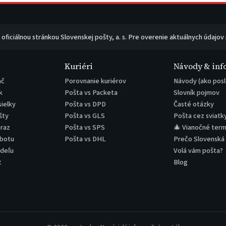
e oficiálnou stránkou Slovenskej pošty, a. s. Pre overenie aktuálnych údajov
Kuriéri
Návody & inf
ač
Porovnanie kuriérov
Návody (ako posl
k
Pošta vs Packeta
Slovník pojmov
sielky
Pošta vs DPD
Časté otázky
šty
Pošta vs GLS
Pošta cez sviatk
eraz
Pošta vs SPS
🎄 Vianočné term
obotu
Pošta vs DHL
Prečo Slovenská
edeľu
Volá vám pošta?
t
Blog