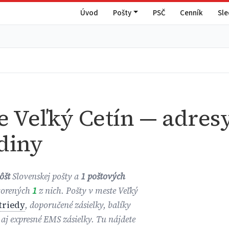
Úvod
Pošty
PSČ
Cenník
Sl
e Veľký Cetín — adresy
diny
ôšt
Slovenskej pošty a
1 poštových
tvorených
1
z nich. Pošty v meste Veľký
 triedy
, doporučené zásielky, balíky
aj expresné EMS zásielky. Tu nájdete