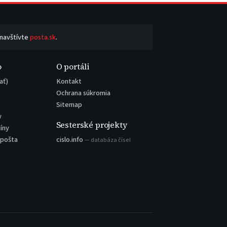
 navštívte
posta.sk
.
o
O portáli
ať)
Kontakt
Ochrana súkromia
Sitemap
y
Sesterské projekty
íny
 pošta
cislo.info
— databáza čísel