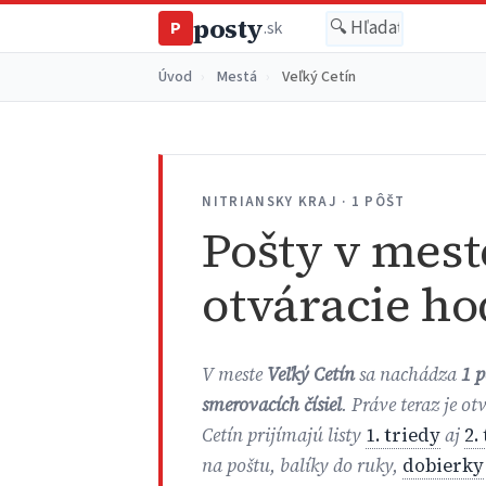
posty
P
.sk
Úvod
›
Mestá
›
Veľký Cetín
NITRIANSKY KRAJ · 1 PÔŠT
Pošty v mest
otváracie ho
V meste
Veľký Cetín
sa nachádza
1 p
smerovacích čísiel
. Práve teraz je o
Cetín prijímajú listy
1. triedy
aj
2.
na poštu, balíky do ruky,
dobierky