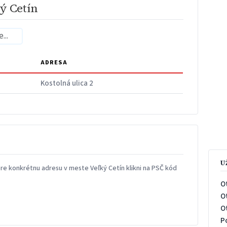
ý Cetín
ADRESA
Kostolná ulica 2
U
re konkrétnu adresu v meste Veľký Cetín klikni na PSČ kód
O
O
O
P