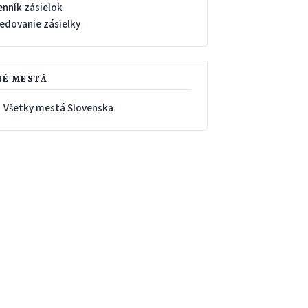
enník zásielok
ledovanie zásielky
NÉ MESTÁ
 Všetky mestá Slovenska