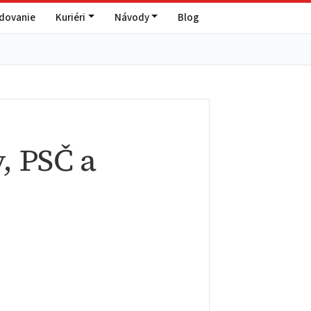
edovanie
Kuriéri
Návody
Blog
, PSČ a