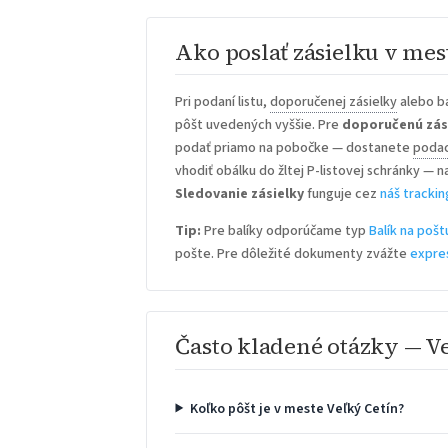
Ako poslať zásielku v mes
Pri podaní listu,
doporučenej zásielky
alebo ba
pôšt uvedených vyššie. Pre
doporučenú zás
podať priamo na pobočke — dostanete
podac
vhodiť obálku do žltej P-listovej schránky — n
Sledovanie zásielky
funguje cez
náš trackin
Tip:
Pre balíky odporúčame typ
Balík na pošt
pošte. Pre dôležité dokumenty zvážte
expre
Často kladené otázky — V
Koľko pôšt je v meste Veľký Cetín?