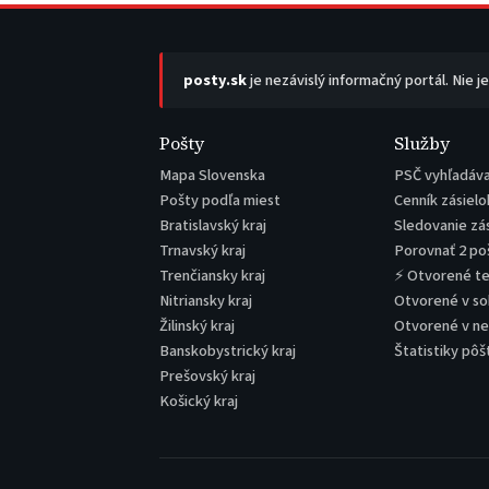
posty.sk
je nezávislý informačný portál. Nie j
Pošty
Služby
Mapa Slovenska
PSČ vyhľadáv
Pošty podľa miest
Cenník zásielo
Bratislavský kraj
Sledovanie zá
Trnavský kraj
Porovnať 2 po
Trenčiansky kraj
⚡ Otvorené t
Nitriansky kraj
Otvorené v s
Žilinský kraj
Otvorené v n
Banskobystrický kraj
Štatistiky pôš
Prešovský kraj
Košický kraj