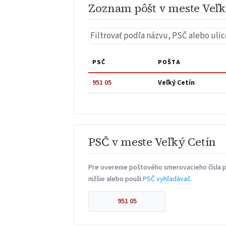
Zoznam pôšt v meste Veľk
PSČ
POŠTA
951 05
Veľký Cetín
PSČ v meste Veľký Cetín
Pre overenie poštového smerovacieho čísla p
nižšie alebo použi
PSČ vyhľadávač
.
951 05