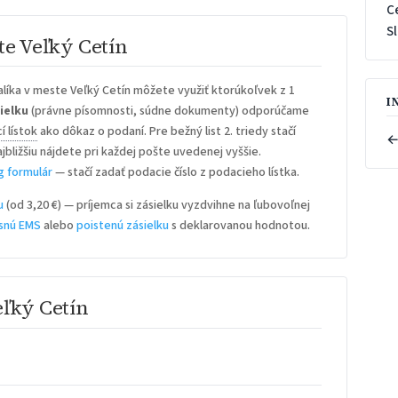
C
S
te Veľký Cetín
líka v meste Veľký Cetín môžete využiť ktorúkoľvek z 1
I
ielku
(právne písomnosti, súdne dokumenty) odporúčame
í lístok
ako dôkaz o podaní. Pre bežný list 2. triedy stačí
←
ajbližšiu nájdete pri každej pošte uvedenej vyššie.
g formulár
— stačí zadať podacie číslo z podacieho lístka.
u
(od 3,20 €) — príjemca si zásielku vyzdvihne na ľubovoľnej
snú EMS
alebo
poistenú zásielku
s deklarovanou hodnotou.
eľký Cetín