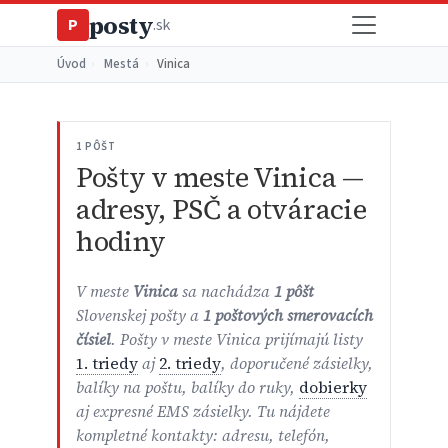
posty
P
.sk
Úvod
›
Mestá
›
Vinica
1 PÔŠT
Pošty v meste Vinica —
adresy, PSČ a otváracie
hodiny
V meste
Vinica
sa nachádza
1 pôšt
Slovenskej pošty a
1 poštových smerovacích
čísiel
. Pošty v meste Vinica prijímajú listy
1. triedy
aj
2. triedy
, doporučené zásielky,
balíky na poštu, balíky do ruky,
dobierky
aj expresné EMS zásielky. Tu nájdete
kompletné kontakty: adresu, telefón,