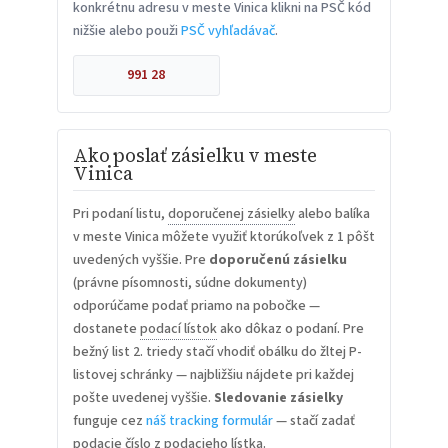
konkrétnu adresu v meste Vinica klikni na PSČ kód
nižšie alebo použi
PSČ vyhľadávač
.
991 28
Ako poslať zásielku v meste
Vinica
Pri podaní listu,
doporučenej zásielky
alebo balíka
v meste Vinica môžete využiť ktorúkoľvek z 1 pôšt
uvedených vyššie. Pre
doporučenú zásielku
(právne písomnosti, súdne dokumenty)
odporúčame podať priamo na pobočke —
dostanete
podací lístok
ako dôkaz o podaní. Pre
bežný list 2. triedy stačí vhodiť obálku do žltej P-
listovej schránky — najbližšiu nájdete pri každej
pošte uvedenej vyššie.
Sledovanie zásielky
funguje cez
náš tracking formulár
— stačí zadať
podacie číslo z podacieho lístka.