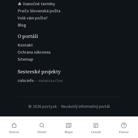
🎄 Vianočné termíny
Prečo Slovenská pošta
Volá vám pošta?
Blog
O portáli
Kontakt
Ochrana súkromia
Sitemap
Sesterské projekty
cislo.info
— databáza čísel
© 2026 posty.sk · Nezávislý informačný portál
Domov
Hľadať
Mapa
Cenník
Pomoc