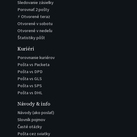
Sledovanie zásielky
Porovnať 2 pošty
⚡ Otvorené teraz
Otvorené v sobotu
Otvorené v nedeľu
Štatistiky pôšt
Kuriéri
Porovnanie kuriérov
Pošta vs Packeta
Pošta vs DPD
Pošta vs GLS
Pošta vs SPS
Pošta vs DHL
Návody & info
Návody (ako poslať)
Slovník pojmov
Časté otázky
Pošta cez sviatky