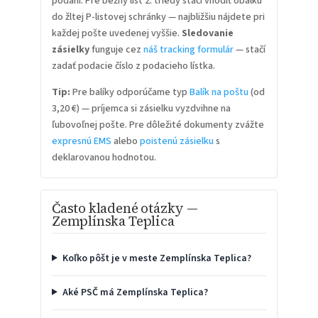
podaní. Pre bežný list 2. triedy stačí vhodiť obálku
do žltej P-listovej schránky — najbližšiu nájdete pri
každej pošte uvedenej vyššie.
Sledovanie
zásielky
funguje cez
náš tracking formulár
— stačí
zadať podacie číslo z podacieho lístka.
Tip:
Pre balíky odporúčame typ
Balík na poštu
(od
3,20 €) — príjemca si zásielku vyzdvihne na
ľubovoľnej pošte. Pre dôležité dokumenty zvážte
expresnú EMS
alebo
poistenú zásielku
s
deklarovanou hodnotou.
Často kladené otázky —
Zemplínska Teplica
Koľko pôšt je v meste Zemplínska Teplica?
Aké PSČ má Zemplínska Teplica?