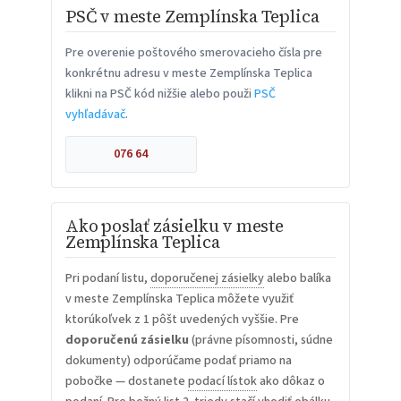
PSČ v meste Zemplínska Teplica
Pre overenie poštového smerovacieho čísla pre
konkrétnu adresu v meste Zemplínska Teplica
klikni na PSČ kód nižšie alebo použi
PSČ
vyhľadávač
.
076 64
Ako poslať zásielku v meste
Zemplínska Teplica
Pri podaní listu,
doporučenej zásielky
alebo balíka
v meste Zemplínska Teplica môžete využiť
ktorúkoľvek z 1 pôšt uvedených vyššie. Pre
doporučenú zásielku
(právne písomnosti, súdne
dokumenty) odporúčame podať priamo na
pobočke — dostanete
podací lístok
ako dôkaz o