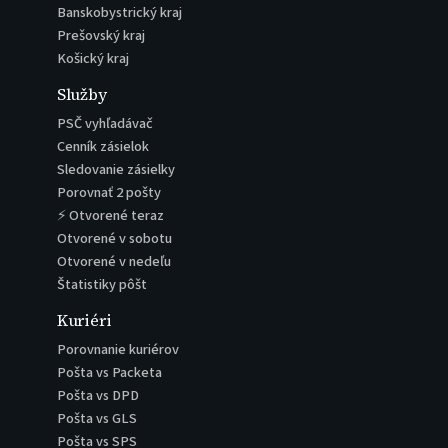
Banskobystrický kraj
Prešovský kraj
Košický kraj
Služby
PSČ vyhľadávač
Cenník zásielok
Sledovanie zásielky
Porovnať 2 pošty
⚡ Otvorené teraz
Otvorené v sobotu
Otvorené v nedeľu
Štatistiky pôšt
Kuriéri
Porovnanie kuriérov
Pošta vs Packeta
Pošta vs DPD
Pošta vs GLS
Pošta vs SPS