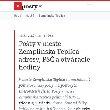
posty
P
.sk
Úvod
›
Mestá
›
Zemplínska Teplica
PREŠOVSKÝ KRAJ · 1 PÔŠT
Pošty v meste
Zemplínska Teplica —
adresy, PSČ a otváracie
hodiny
V meste
Zemplínska Teplica
sa nachádza
1
pôšt
Slovenskej pošty a
1 poštových
smerovacích čísiel
. Pošty v meste
Zemplínska Teplica prijímajú listy
1.
triedy
aj
2. triedy
, doporučené zásielky,
balíky na poštu, balíky do ruky,
dobierky